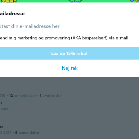
r siden
ailadresse
dt 2015
·
3
anmeldelser
·
1
overførsler
ller than I expected , but very sturdy construction and look
end mig marketing og promovering (AKA besparelser!) via e-mail
r siden
Lås op 15% rabat
e
dt 2016
·
9
anmeldelser
Nej tak
r siden
019
·
12
anmeldelser
·
1
overførsler
o
r siden
ce
dt 2014
·
9
anmeldelser