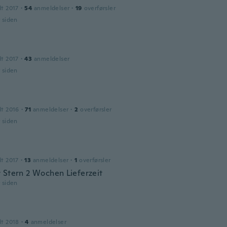
dt 2017
·
54
anmeldelser
·
19
overførsler
r siden
dt 2017
·
43
anmeldelser
r siden
dt 2016
·
71
anmeldelser
·
2
overførsler
r siden
dt 2017
·
13
anmeldelser
·
1
overførsler
 Stern 2 Wochen Lieferzeit
r siden
dt 2018
·
4
anmeldelser