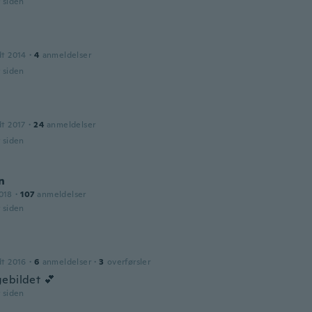
r siden
dt 2014
·
4
anmeldelser
r siden
dt 2017
·
24
anmeldelser
r siden
n
018
·
107
anmeldelser
r siden
dt 2016
·
6
anmeldelser
·
3
overførsler
ebildet 💕
r siden