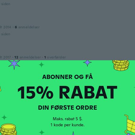
r siden
dt 2014
·
6
anmeldelser
r siden
dt 2017
·
12
anmeldelser
·
1
overførsler
te!
r siden
15% RABAT
tte
dt 2015
·
11
anmeldelser
r siden
DIN FØRSTE ORDRE
Maks. rabat 5 $.
dt 2017
·
1
anmeldelser
1 kode per kunde.
ple à mettre en place Joli couleur