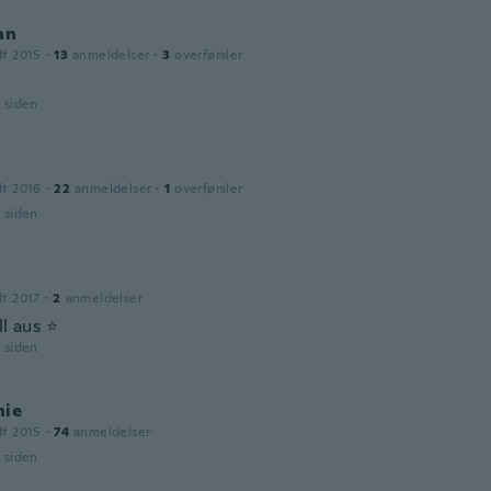
an
dt 2015
·
13
anmeldelser
·
3
overførsler
r siden
dt 2016
·
22
anmeldelser
·
1
overførsler
r siden
dt 2017
·
2
anmeldelser
l aus ⭐️
r siden
nie
dt 2015
·
74
anmeldelser
r siden