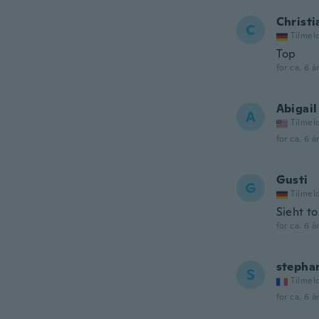
Christi
C
Tilmel
Top
for ca. 6 å
Abigail
A
Tilmel
for ca. 6 å
Gusti
G
Tilmel
Sieht tol
for ca. 6 å
stepha
S
Tilmel
for ca. 6 å