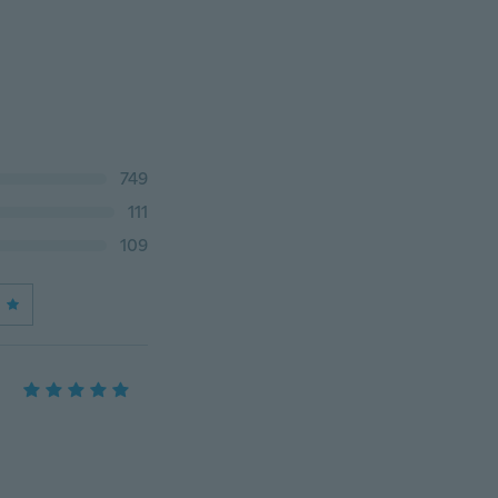
749
111
109