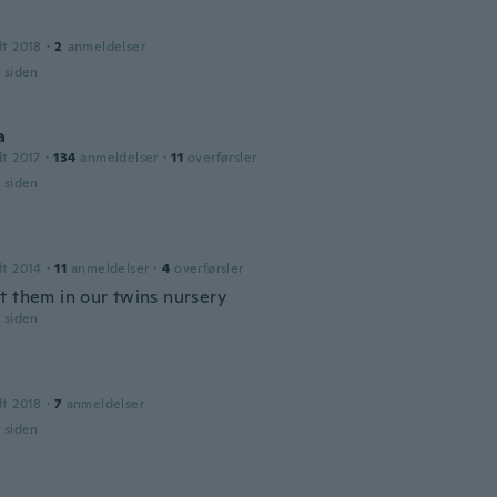
dt 2018
·
2
anmeldelser
r siden
a
dt 2017
·
134
anmeldelser
·
11
overførsler
r siden
dt 2014
·
11
anmeldelser
·
4
overførsler
t them in our twins nursery
r siden
dt 2018
·
7
anmeldelser
r siden