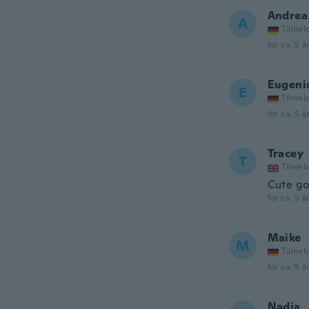
Andrea
A
Tilmel
for ca. 5 å
Eugeni
E
Tilmel
for ca. 5 å
Tracey
T
Tilmel
Cute go
for ca. 5 å
Maike
M
Tilmel
for ca. 5 å
Nadja