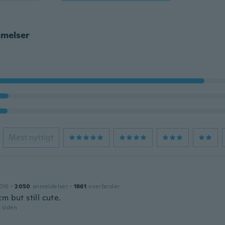
melser
Mest nyttigt
016
·
2050
anmeldelser
·
1861
overførsler
m but still cute.
r siden