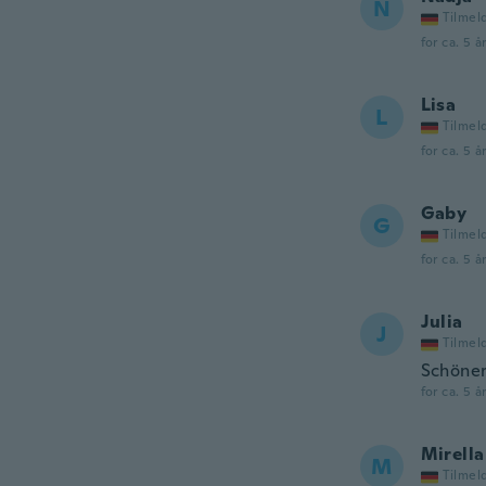
N
Tilmel
for ca. 5 å
Lisa
L
Tilmel
for ca. 5 å
Gaby
G
Tilmel
for ca. 5 å
Julia
J
Tilmel
Schöner
for ca. 5 å
Mirella
M
Tilmel