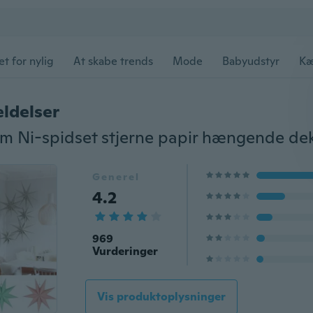
et for nylig
At skabe trends
Mode
Babyudstyr
Kæ
ldelser
Generel
4.2
969
Vurderinger
Vis produktoplysninger