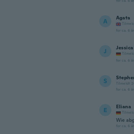
for ca. 6 å
Agata
A
Tilmel
for ca. 6 å
Jessica
J
Tilmel
for ca. 6 å
Stephe
S
Tilmeldt 2
for ca. 6 å
Eliana
E
Tilmel
Wie abg
for ca. 6 å