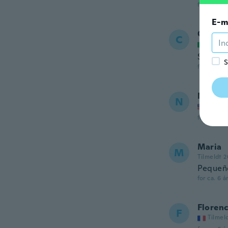
for ca. 6 å
E-m
Clara
C
Tilmel
Slot sma
S
for ca. 6 å
Norell
N
Tilmel
for ca. 6 å
Maria
M
Tilmeldt 2
Pequeñ
for ca. 6 å
Floren
F
Tilmel