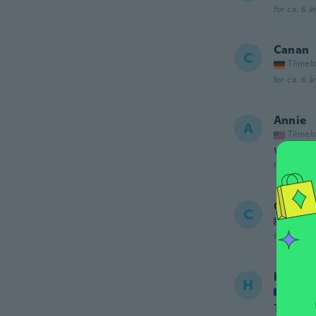
for ca. 6 å
Canan
C
Tilmel
for ca. 6 å
Annie
A
Tilmel
Very cu
for ca. 6 å
Charlo
C
Tilmel
for ca. 6 å
herlet
H
Tilmel
Très sim