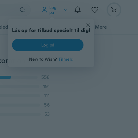
Log
på
ledyrstilbehør
Gadgets
Værktøj
Mere
Lås op for tilbud specielt til dig!
Log på
Vintage 30cm Ni-spidset stjerne papir hængende dekoration til Kids Room Party Classroom
New to Wish?
Tilmeld
558
191
111
56
53