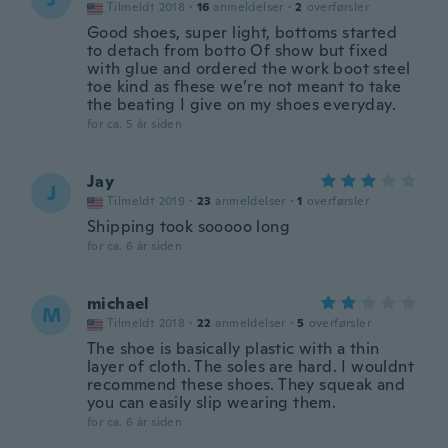
Tilmeldt 2018
·
16
anmeldelser
·
2
overførsler
Good shoes, super light, bottoms started
to detach from botto Of show but fixed
with glue and ordered the work boot steel
toe kind as fhese we’re not meant to take
the beating I give on my shoes everyday.
for ca. 5 år siden
Jay
J
Tilmeldt 2019
·
23
anmeldelser
·
1
overførsler
Shipping took sooooo long
for ca. 6 år siden
michael
M
Tilmeldt 2018
·
22
anmeldelser
·
5
overførsler
The shoe is basically plastic with a thin
layer of cloth. The soles are hard. I wouldnt
recommend these shoes. They squeak and
you can easily slip wearing them.
for ca. 6 år siden