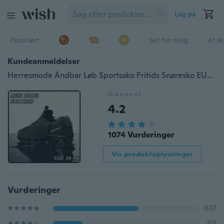
Log på
Populært
Set for nylig
At s
Kundeanmeldelser
Herresmode Åndbar Løb Sportssko Fritids Snøresko EUR 39-45_WU
Generel
4.2
1074 Vurderinger
Vis produktoplysninger
Vurderinger
637
213