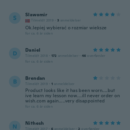
Slawomir
S
Tilmeldt 2019
·
3
anmeldelser
Ok.lepiej wybierać o rozmiar wieksze
for ca. 6 år siden
Daniel
D
Tilmeldt 2018
·
172
anmeldelser
·
46
overførsler
for ca. 6 år siden
Brendan
B
Tilmeldt 2019
·
1
anmeldelser
Product looks like it has been worn....but
ive learn my lesson now....ill never order on
wish.com again.....very disappointed
for ca. 6 år siden
Nithesh
N
Tilmeldt 2017
·
6
anmeldelser
·
2
overførsler