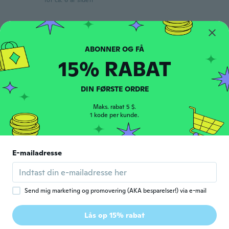
for ca. 6 år siden
Tilmeldt 2016
·
7
anmeldelser
·
8
overførsler
Produto muito bom, pena que ficou um
pouquinho grande ... Acho que na
15% RABAT
numeração do Brasil seria um número maior
... Mas mesmo assim usarei!
DIN FØRSTE ORDRE
for ca. 6 år siden
Maks. rabat 5 $.
1 kode per kunde.
보훈
보
Tilmeldt 2019
·
15
anmeldelser
·
1
overførsler
좋아요 예쁜 신발 ㅎㅎㅎ
for ca. 6 år siden
E-mailadresse
ERICK
E
Tilmeldt 2016
·
5
anmeldelser
·
3
overførsler
Send mig marketing og promovering (AKA besparelser!) via e-mail
Es un artículo que se ve de. Muy buena
calidad me gusta los acabados que tiene,
Lås op 15% rabat
muy recistente y elegante