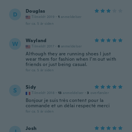
Douglas
D
Tilmeldt 2019
·
1
anmeldelser
for ca. 5 år siden
Wayland
W
Tilmeldt 2017
·
6
anmeldelser
Although they are running shoes I just
wear them for fashion when I’m out with
friends or just being casual.
for ca. 5 år siden
Sidy
S
Tilmeldt 2018
·
13
anmeldelser
·
3
overførsler
Bonjour je suis très content pour la
commande et un délai respecté merci
for ca. 5 år siden
Josh
J