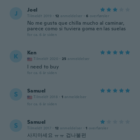
Joel
J
Tilmeldt 2019
·
12
anmeldelser
·
6
overførsler
No me gusta que chilla mucho al caminar,
parece como si tuviera goma en las suelas
for ca. 6 år siden
Ken
K
Tilmeldt 2020
·
25
anmeldelser
I need to buy
for ca. 6 år siden
Samuel
S
Tilmeldt 2018
·
1
anmeldelser
for ca. 6 år siden
Samuel
S
Tilmeldt 2017
·
12
anmeldelser
·
1
overførsler
사지마세요 ㅠㅠ 겁나불편