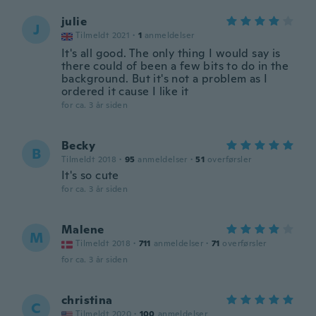
julie
J
Tilmeldt 2021
·
1
anmeldelser
It's all good. The only thing I would say is
there could of been a few bits to do in the
background. But it's not a problem as I
ordered it cause I like it
for ca. 3 år siden
Becky
B
Tilmeldt 2018
·
95
anmeldelser
·
51
overførsler
It's so cute
for ca. 3 år siden
Malene
M
Tilmeldt 2018
·
711
anmeldelser
·
71
overførsler
for ca. 3 år siden
christina
C
Tilmeldt 2020
·
100
anmeldelser