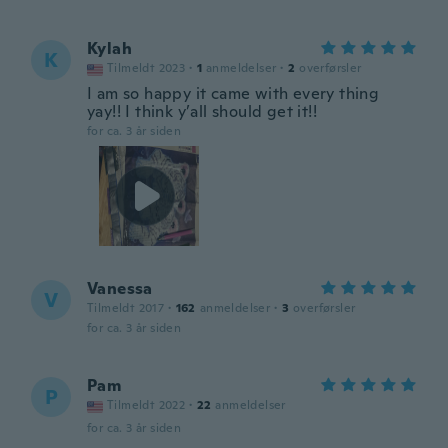
Kylah
K
Tilmeldt 2023
·
1
anmeldelser
·
2
overførsler
I am so happy it came with every thing
yay!! I think y’all should get it!!
for ca. 3 år siden
Vanessa
V
Tilmeldt 2017
·
162
anmeldelser
·
3
overførsler
for ca. 3 år siden
Pam
P
Tilmeldt 2022
·
22
anmeldelser
for ca. 3 år siden