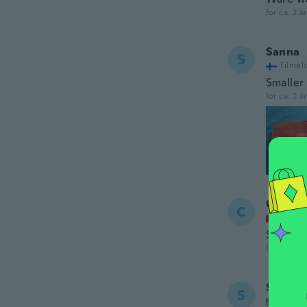
for ca. 2 å
Sanna
S
Tilmel
Smaller
for ca. 2 å
Christi
C
Tilmel
Super Q
for ca. 2 å
Sheila
S
Tilmel