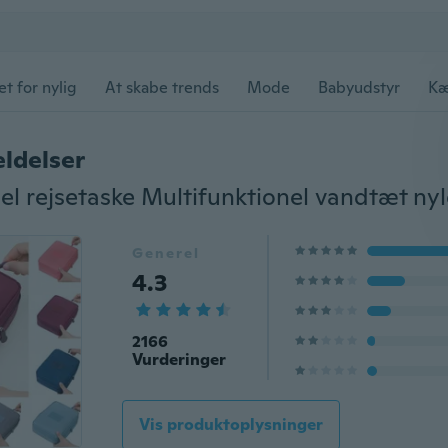
et for nylig
At skabe trends
Mode
Babyudstyr
Kæ
ldelser
Generel
4.3
2166
Vurderinger
Vis produktoplysninger