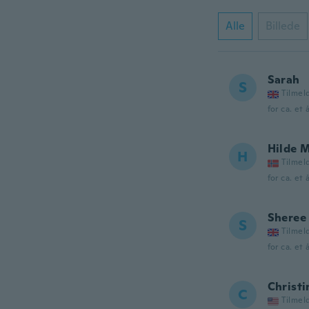
Alle
Billede
Sarah
S
Tilmel
for ca. et 
Hilde 
H
Tilmel
for ca. et 
Sheree
S
Tilmel
for ca. et 
Christi
C
Tilmel