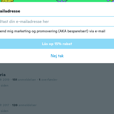
r siden
ailadresse
n
dt 2015
·
115
anmeldelser
ce but i forgot it was a flat pack item.
end mig marketing og promovering (AKA besparelser!) via e-mail
r siden
Lås op 15% rabat
a
dt 2017
·
60
anmeldelser
Nej tak
r siden
ria
dt 2019
·
151
anmeldelser
·
1
overførsler
r siden
dt 2017
·
120
anmeldelser
r siden