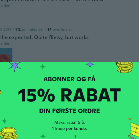
r siden
dt 2016
·
112
anmeldelser
·
14
overførsler
 the expected. Quite flimsy, but works.
r siden
15% RABAT
ne
dt 2019
·
85
anmeldelser
·
2
overførsler
ualität
DIN FØRSTE ORDRE
r siden
Maks. rabat 5 $.
1 kode per kunde.
dt 2017
·
168
anmeldelser