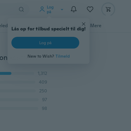
Log
på
ledyrstilbehør
Gadgets
Værktøj
Mere
Lås op for tilbud specielt til dig!
Log på
Transportabel rejsetaske Multifunktionel vandtæt nylon kosmetiktaske Makeup-taske
New to Wish?
Tilmeld
1,312
409
250
97
98