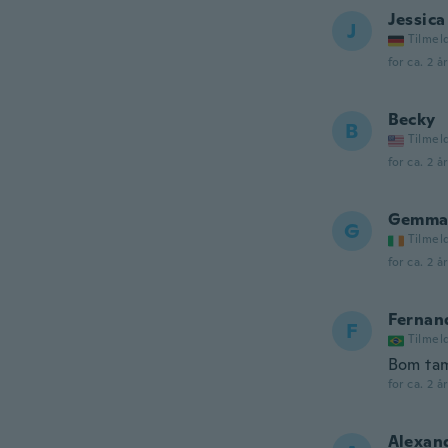
Jessica
J
Tilmel
for ca. 2 å
Becky
B
Tilmel
for ca. 2 å
Gemm
G
Tilmel
for ca. 2 å
Fernan
F
Tilmel
Bom tam
for ca. 2 å
Alexan