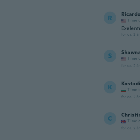
Ricard
R
Tilmel
Exelent
for ca. 2 å
Shawn
S
Tilmel
for ca. 2 å
Kostad
K
Tilmel
for ca. 2 å
Christi
C
Tilmel
for ca. 2 å