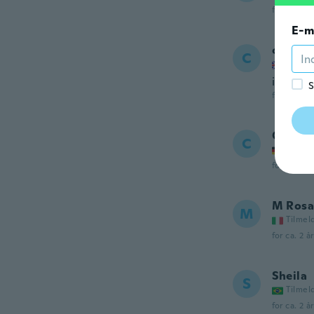
for ca. 2 å
E-m
caroly
C
Tilmel
it is ni
S
for ca. 2 å
Claudi
C
Tilmel
for ca. 2 å
M Rosa
M
Tilmel
for ca. 2 å
Sheila
S
Tilmel
for ca. 2 å