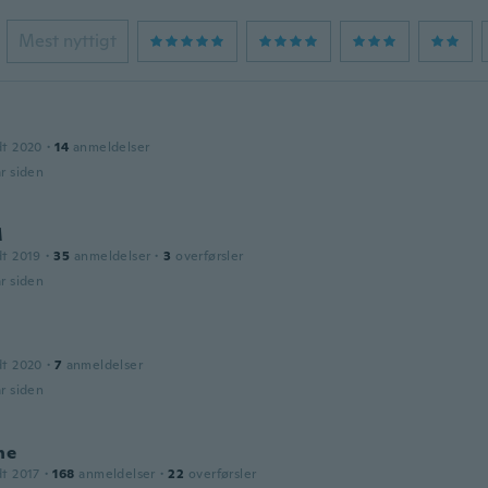
Mest nyttigt
dt 2020
·
14
anmeldelser
år siden
M
dt 2019
·
35
anmeldelser
·
3
overførsler
år siden
dt 2020
·
7
anmeldelser
år siden
ne
dt 2017
·
168
anmeldelser
·
22
overførsler