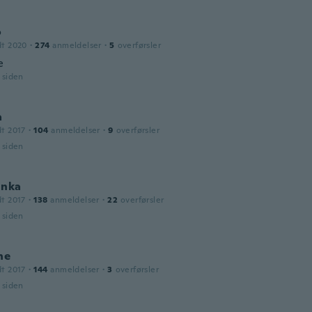
o
dt 2020
·
274
anmeldelser
·
5
overførsler
e
r siden
a
dt 2017
·
104
anmeldelser
·
9
overførsler
r siden
inka
dt 2017
·
138
anmeldelser
·
22
overførsler
r siden
ne
dt 2017
·
144
anmeldelser
·
3
overførsler
r siden