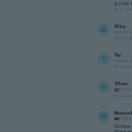
A little
for ca. et 
Gina
G
Tilmeldt 2
for ca. 2 å
Taj
T
Tilmeldt 
for ca. 2 å
Vilma
V
Tilmel
for ca. 2 å
Manue
M
Tilmel
Schöne 
Ware wa