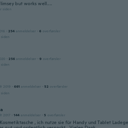
 flimsey but works well....
år siden
016
·
254
anmeldelser
·
6
overførsler
r siden
2020
·
256
anmeldelser
·
9
overførsler
r siden
dt 2019
·
661
anmeldelser
·
52
overførsler
r siden
la
dt 2017
·
144
anmeldelser
·
5
overførsler
Kosmetiktasche , ich nutze sie für Handy und Tablet Ladege
r gut und ordentlich verpackt . Vielen Dank