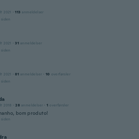
dt 2021
·
113
anmeldelser
r siden
dt 2021
·
31
anmeldelser
r siden
a
dt 2021
·
81
anmeldelser
·
10
overførsler
r siden
da
dt 2018
·
28
anmeldelser
·
1
overførsler
anho, bom produto!
r siden
dra