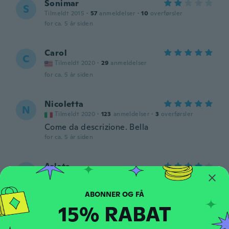
Sonimar
S
Tilmeldt 2015
·
57
anmeldelser
·
10
overførsler
for ca. 5 år siden
Carol
C
Tilmeldt 2020
·
29
anmeldelser
for ca. 5 år siden
Nicoletta
N
Tilmeldt 2020
·
123
anmeldelser
·
3
overførsler
Come da descrizione. Bella
for ca. 5 år siden
Arleta
A
Tilmeldt 2017
·
128
anmeldelser
·
87
overførsler
Jeszcze nie próbowałam, ale na pewno
skorzystam
15% RABAT
for ca. 5 år siden