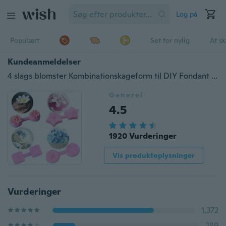
Log på
Populært
Set for nylig
At s
Kundeanmeldelser
4 slags blomster Kombinationskageform til DIY Fondant Cake Decorating Supplies Silikone Mold Bageværktøj
Generel
4.5
1920 Vurderinger
Vis produktoplysninger
Vurderinger
1,372
289