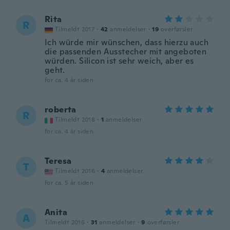
Rita
R
Tilmeldt 2017
·
42
anmeldelser
·
19
overførsler
Ich würde mir wünschen, dass hierzu auch
die passenden Ausstecher mit angeboten
würden. Silicon ist sehr weich, aber es
geht.
for ca. 4 år siden
roberta
R
Tilmeldt 2018
·
1
anmeldelser
for ca. 4 år siden
Teresa
T
Tilmeldt 2016
·
4
anmeldelser
for ca. 5 år siden
Anita
A
Tilmeldt 2016
·
31
anmeldelser
·
9
overførsler