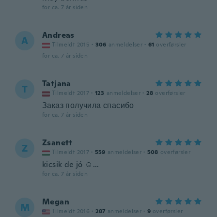
for ca. 7 år siden
Andreas
A
Tilmeldt 2015
·
306
anmeldelser
·
61
overførsler
for ca. 7 år siden
Tatjana
T
Tilmeldt 2017
·
123
anmeldelser
·
28
overførsler
Заказ получила спасибо
for ca. 7 år siden
Zsanett
Z
Tilmeldt 2017
·
559
anmeldelser
·
508
overførsler
kicsik de jó ☺...
for ca. 7 år siden
Megan
M
Tilmeldt 2016
·
287
anmeldelser
·
9
overførsler