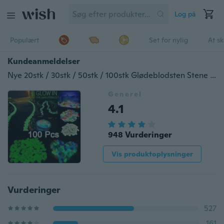
Log på
Populært
Set for nylig
At s
Kundeanmeldelser
Nye 20stk / 30stk / 50stk / 100stk Glødeblodsten Stene Hjem Fisketank Udendørs Indretning Havesten Lysende Glødende i mørket
Generel
4.1
948 Vurderinger
Vis produktoplysninger
Vurderinger
527
161