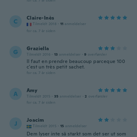
for ca. 7 år siden
Claire-Inès
C
Tilmeldt 2018
·
11
anmeldelser
for ca. 7 år siden
Graziella
G
Tilmeldt 2016
·
13
anmeldelser
·
9
overførsler
Il faut en prendre beaucoup parceque 100
c'est un très petit sachet.
for ca. 7 år siden
Amy
A
Tilmeldt 2015
·
35
anmeldelser
·
2
overførsler
for ca. 7 år siden
Joacim
J
Tilmeldt 2015
·
15
anmeldelser
Dem lyser inte så starkt som det ser ut som