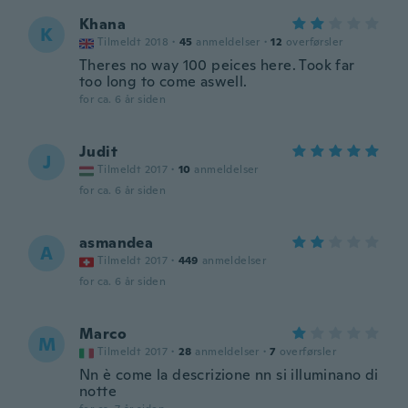
Khana
K
Tilmeldt 2018
·
45
anmeldelser
·
12
overførsler
Theres no way 100 peices here. Took far
too long to come aswell.
for ca. 6 år siden
Judit
J
Tilmeldt 2017
·
10
anmeldelser
for ca. 6 år siden
asmandea
A
Tilmeldt 2017
·
449
anmeldelser
for ca. 6 år siden
Marco
M
Tilmeldt 2017
·
28
anmeldelser
·
7
overførsler
Nn è come la descrizione nn si illuminano di
notte