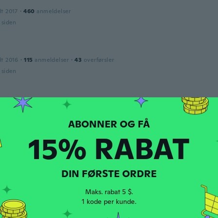
dt 2017
·
460
anmeldelser
r siden
a
dt 2016
·
115
anmeldelser
·
43
overførsler
r siden
dt 2020
·
103
anmeldelser
r siden
15% RABAT
dt 2022
·
155
anmeldelser
r siden
DIN FØRSTE ORDRE
Maks. rabat 5 $.
ine
1 kode per kunde.
dt 2018
·
65
anmeldelser