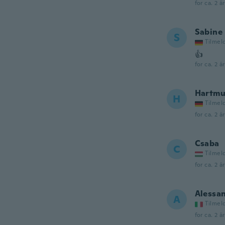
for ca. 2 å
Sabine
S
Tilmel
👍
for ca. 2 å
Hartmu
H
Tilmel
for ca. 2 å
Csaba
C
Tilmel
for ca. 2 å
Alessa
A
Tilmel
for ca. 2 å