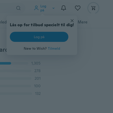
Log
på
ledyrstilbehør
Gadgets
Værktøj
Mere
Lås op for tilbud specielt til dig!
Log på
3 Stk Sea Bird Seagull Stand Stump Miniature Fairy Garden Hjemmehuse Dekoration Mini Craft Micro Landscaping Decor DIY tilbehør
New to Wish?
Tilmeld
1,305
278
201
100
132