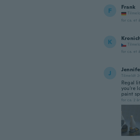
Frank
F
Tilmel
for ca. et 
Kronic
K
Tilmel
for ca. et 
Jennife
J
Tilmeldt 2
Regal li
you're l
paint sp
for ca. 2 å