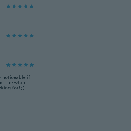
 noticeable if
em. The white
king for! ;)