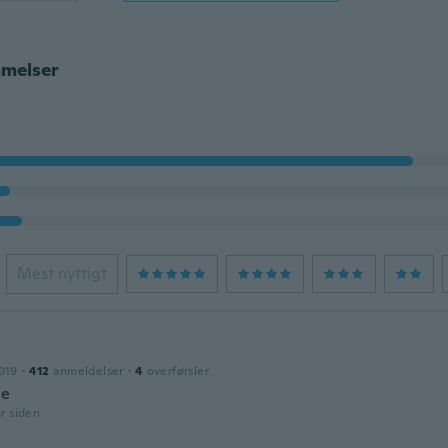
melser
Mest nyttigt
019
·
412
anmeldelser
·
4
overførsler
ce
år siden