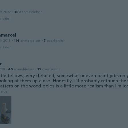
dt 2022
·
309
anmeldelser
år siden
hmarcel
dt 2018
·
114
anmeldelser
·
7
overførsler
år siden
r
018
·
40
anmeldelser
·
13
overførsler
ttle fellows, very detailed, somewhat uneven paint jobs only
ooking at them up close. Honestly, I'll probably retouch th
atters on the wood poles is a little more realism than I'm loo
r siden