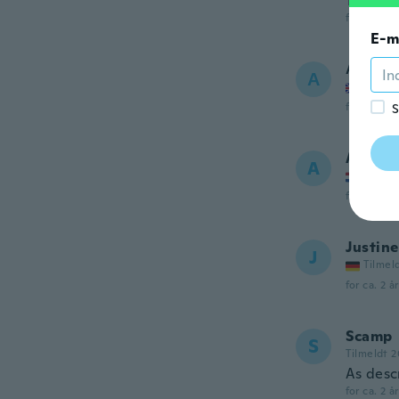
Too sma
for ca. 2 å
E-m
Анели
А
Tilmel
for ca. 2 å
S
Anke
A
Tilmel
for ca. 2 å
Justine
J
Tilmel
for ca. 2 å
Scamp
S
Tilmeldt 2
As desc
for ca. 2 å