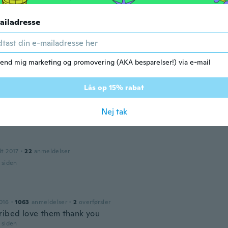
ll
r siden
ailadresse
я
dt 2020
·
191
anmeldelser
·
1
overførsler
r siden
end mig marketing og promovering (AKA besparelser!) via e-mail
Lås op 15% rabat
dt 2015
·
86
anmeldelser
Nej tak
r siden
dt 2017
·
22
anmeldelser
r siden
016
·
1063
anmeldelser
·
2
overførsler
ribed love them thank you
r siden