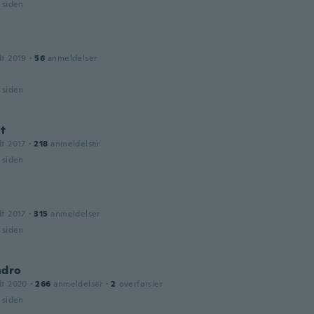
r siden
dt 2019
·
56
anmeldelser
r siden
t
dt 2017
·
218
anmeldelser
r siden
dt 2017
·
315
anmeldelser
r siden
ndro
dt 2020
·
266
anmeldelser
·
2
overførsler
r siden