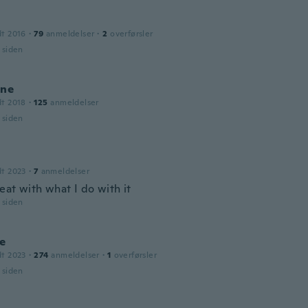
dt 2016
·
79
anmeldelser
·
2
overførsler
r siden
ine
dt 2018
·
125
anmeldelser
r siden
dt 2023
·
7
anmeldelser
eat with what I do with it
r siden
ne
dt 2023
·
274
anmeldelser
·
1
overførsler
r siden