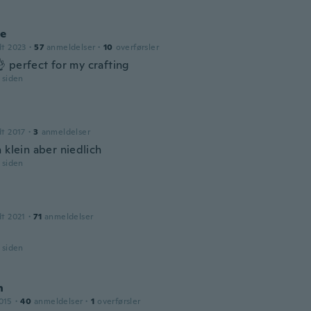
le
dt 2023
·
57
anmeldelser
·
10
overførsler
 perfect for my crafting
r siden
dt 2017
·
3
anmeldelser
 klein aber niedlich
r siden
dt 2021
·
71
anmeldelser
r siden
n
015
·
40
anmeldelser
·
1
overførsler