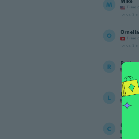
Mike
M
Tilmel
for ca. 2 å
Ornell
O
Tilmel
for ca. 2 å
Ruth
R
Tilmel
for ca. 2 å
Linda
L
Tilmel
for ca. 2 å
Cather
C
Tilmel