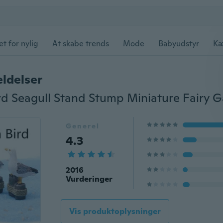
et for nylig
At skabe trends
Mode
Babyudstyr
Kæ
ldelser
Generel
4.3
2016
Vurderinger
Vis produktoplysninger