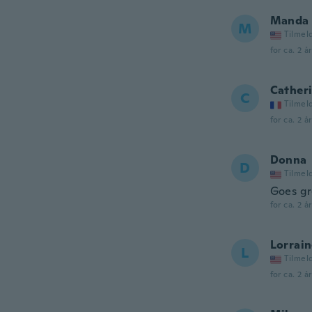
Manda
M
Tilmel
for ca. 2 å
Cather
C
Tilmel
for ca. 2 å
Donna
D
Tilmel
Goes gr
for ca. 2 å
Lorrai
L
Tilmel
for ca. 2 å