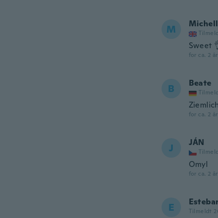
Michel
M
Tilmel
Sweet 
for ca. 2 å
Beate
B
Tilmel
Ziemlich
for ca. 2 å
JÁN
J
Tilmel
Omyl
for ca. 2 å
Esteba
E
Tilmeldt 2