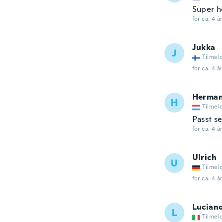
Super h
for ca. 4 å
Jukka
J
Tilmel
for ca. 4 å
Herma
H
Tilmel
Passt s
for ca. 4 å
Ulrich
U
Tilmel
for ca. 4 å
Lucian
L
Tilmel