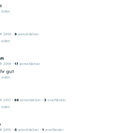
e
r siden
dt 2019
·
8
anmeldelser
r siden
nn
dt 2019
·
17
anmeldelser
ehr gut
r siden
dt 2017
·
86
anmeldelser
·
3
overførsler
r siden
o
dt 2015
·
6
anmeldelser
·
1
overførsler