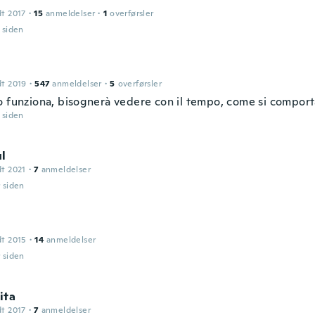
dt 2017
·
15
anmeldelser
·
1
overførsler
r siden
dt 2019
·
547
anmeldelser
·
5
overførsler
o funziona, bisognerà vedere con il tempo, come si compor
r siden
ul
dt 2021
·
7
anmeldelser
r siden
dt 2015
·
14
anmeldelser
r siden
ita
dt 2017
·
7
anmeldelser