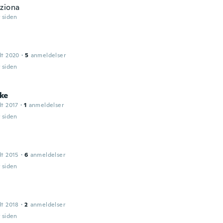
ziona
r siden
dt 2020
·
5
anmeldelser
r siden
ke
dt 2017
·
1
anmeldelser
r siden
dt 2015
·
6
anmeldelser
r siden
dt 2018
·
2
anmeldelser
r siden