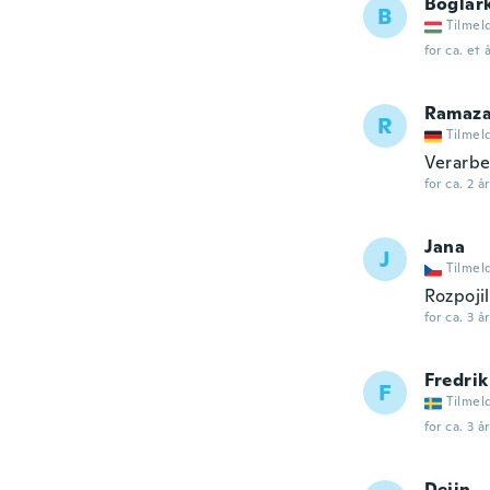
Boglár
B
Tilmel
for ca. et 
Ramaz
R
Tilmel
Verarbe
for ca. 2 å
Jana
J
Tilmel
Rozpojil
for ca. 3 å
Fredrik
F
Tilmel
for ca. 3 å
Dejin