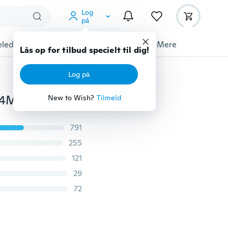
Log
på
ledyrstilbehør
Gadgets
Værktøj
Mere
Lås op for tilbud specielt til dig!
Log på
SMD 5050 AC 220V Led Strip Fleksibelt lys 2M / 3M / 4M / 5M / 6M / 7M / 8M / 9M / 10M + Power Plug, 60leds / m Vandtæt LED-lys
New to Wish?
Tilmeld
791
255
121
29
72