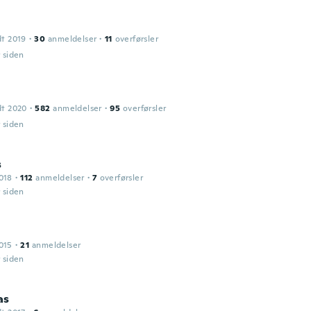
dt 2019
·
30
anmeldelser
·
11
overførsler
r siden
dt 2020
·
582
anmeldelser
·
95
overførsler
r siden
s
018
·
112
anmeldelser
·
7
overførsler
r siden
015
·
21
anmeldelser
r siden
as