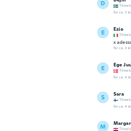
D
Tilmel
for ca. 3 å
Ezio
E
Tilmel
x adess
for ca. 3 å
Ege Ju
E
Tilmel
for ca. 4 å
Sara
S
Tilmel
for ca. 4 å
Margar
M
Tilmel