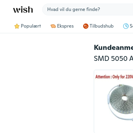
Jump to section
Populært
Ekspres
Tilbudshub
S
Kundeanme