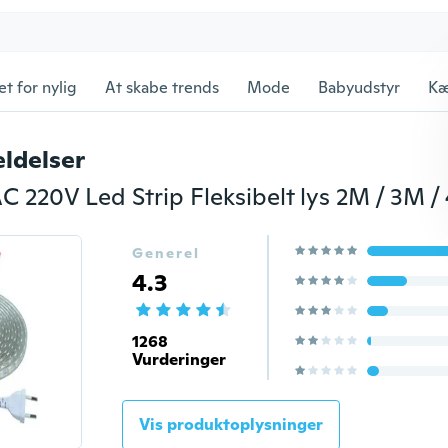
et for nylig
At skabe trends
Mode
Babyudstyr
Kæ
ldelser
Generel
4.3
1268
Vurderinger
Vis produktoplysninger