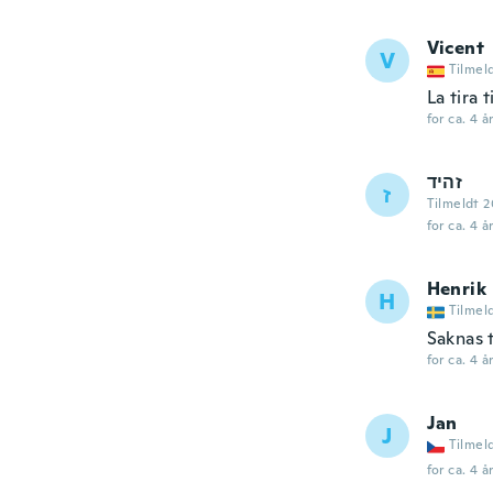
Vicent
V
Tilmel
La tira 
for ca. 4 å
זהיד
ז
Tilmeldt 2
for ca. 4 å
Henrik
H
Tilmel
Saknas t
for ca. 4 å
Jan
J
Tilmel
for ca. 4 å