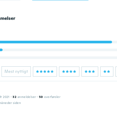
melser
Mest nyttigt
dt 2021
·
32
anmeldelser
·
50
overførsler
 måneder siden