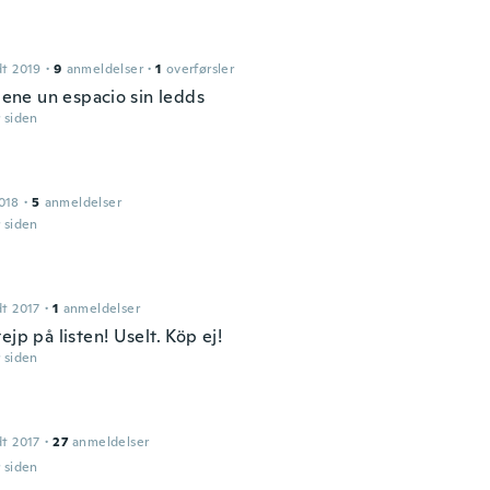
dt 2019
·
9
anmeldelser
·
1
overførsler
tiene un espacio sin ledds
r siden
018
·
5
anmeldelser
r siden
dt 2017
·
1
anmeldelser
ejp på listen! Uselt. Köp ej!
r siden
dt 2017
·
27
anmeldelser
r siden