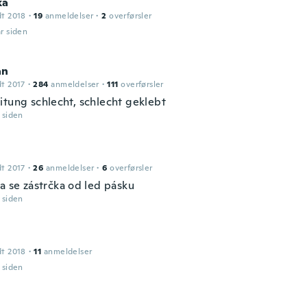
ka
dt 2018
·
19
anmeldelser
·
2
overførsler
år siden
an
dt 2017
·
284
anmeldelser
·
111
overførsler
itung schlecht, schlecht geklebt
r siden
dt 2017
·
26
anmeldelser
·
6
overførsler
a se zástrčka od led pásku
r siden
dt 2018
·
11
anmeldelser
r siden