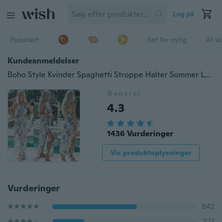
Log på
Populært
Set for nylig
At s
Kundeanmeldelser
Boho Style Kvinder Spaghetti Stroppe Halter Sommer Lang Kjole Blomsterudskriv Side Slit Strand Kjole
Generel
4.3
1436 Vurderinger
Vis produktoplysninger
Vurderinger
842
323