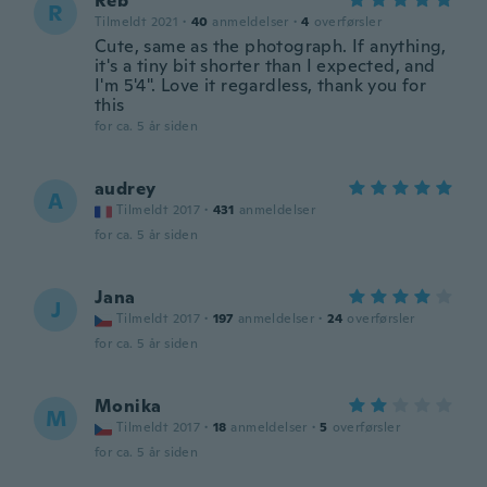
Reb
R
Tilmeldt 2021
·
40
anmeldelser
·
4
overførsler
Cute, same as the photograph. If anything,
it's a tiny bit shorter than I expected, and
I'm 5'4". Love it regardless, thank you for
this
for ca. 5 år siden
audrey
A
Tilmeldt 2017
·
431
anmeldelser
for ca. 5 år siden
Jana
J
Tilmeldt 2017
·
197
anmeldelser
·
24
overførsler
for ca. 5 år siden
Monika
M
Tilmeldt 2017
·
18
anmeldelser
·
5
overførsler
for ca. 5 år siden