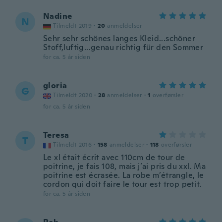
Nadine
N
Tilmeldt 2019
·
20
anmeldelser
Sehr sehr schönes langes Kleid...schöner
Stoff,luftig...genau richtig für den Sommer
for ca. 5 år siden
gloria
G
Tilmeldt 2020
·
28
anmeldelser
·
1
overførsler
for ca. 5 år siden
Teresa
T
Tilmeldt 2016
·
158
anmeldelser
·
118
overførsler
Le xl était écrit avec 110cm de tour de
poitrine, je fais 108, mais j’ai pris du xxl. Ma
poitrine est écrasée. La robe m’étrangle, le
cordon qui doit faire le tour est trop petit.
for ca. 5 år siden