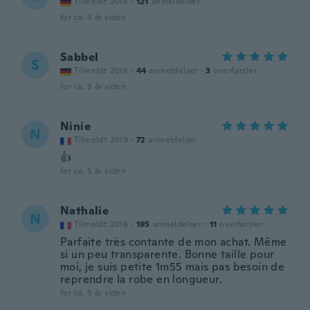
Tilmeldt 2015
·
121
anmeldelser
for ca. 4 år siden
Sabbel
S
Tilmeldt 2016
·
44
anmeldelser
·
3
overførsler
for ca. 5 år siden
Ninie
N
Tilmeldt 2019
·
72
anmeldelser
👍
for ca. 5 år siden
Nathalie
N
Tilmeldt 2016
·
195
anmeldelser
·
11
overførsler
Parfaite très contante de mon achat. Même
si un peu transparente. Bonne taille pour
moi, je suis petite 1m55 mais pas besoin de
reprendre la robe en longueur.
for ca. 5 år siden