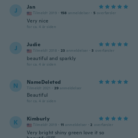
Jan
J
Tilmeldt 2019
·
158
anmeldelser
·
5
overførsler
Very nice
for ca. 4 år siden
Judie
J
Tilmeldt 2018
·
23
anmeldelser
·
3
overførsler
beautiful and sparkly
for ca. 4 år siden
NameDeleted
N
Tilmeldt 2021
·
29
anmeldelser
Beautiful
for ca. 4 år siden
Kimburly
K
Tilmeldt 2019
·
11
anmeldelser
·
2
overførsler
Very bright shiny green love it so