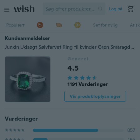
Log på
Populært
Set for nylig
At s
Kundeanmeldelser
Junxin Udsøgt Sølvfarvet Ring til kvinder Grøn Smaragdblå Safir Lilla Ametyst Diamantsmykker Fødselsdagsforslag Gave Størrelse 5 6 7 8 9 10 11
Generel
4.5
1191 Vurderinger
Vis produktoplysninger
Vurderinger
857
195