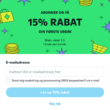
15% RABAT
恒作
恒
Tilmeldt 2017
·
57
anmeldelser
·
1
overførsler
for ca. 5 år siden
DIN FØRSTE ORDRE
Maks. rabat 5 $.
Antje
A
1 kode per kunde.
Tilmeldt 2019
·
241
anmeldelser
·
5
overførsler
for ca. 5 år siden
E-mailadresse
Connie
C
Tilmeldt 2021
·
16
anmeldelser
for ca. 5 år siden
Send mig marketing og promovering (AKA besparelser!) via e-mail
Rachil
Lås op 15% rabat
R
Tilmeldt 2021
·
16
anmeldelser
for ca. 5 år siden
Nej tak