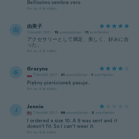
Bellissimo sembra vero
for ca. 4 år siden
由美子
由
Tilmeldt 2021
·
13
anmeldelser
·
11
overførsler
アクセサリーとして満足、美しく、好みに合
った。
for ca. 4 år siden
Grazyna
G
Tilmeldt 2017
·
31
anmeldelser
·
1
overførsler
Piękny pierścionek pasuje.
for ca. 4 år siden
Jennie
J
Tilmeldt 2017
·
99
anmeldelser
·
5
overførsler
I ordered a size 10. A 9 was sent and it
doesn’t fit. So I can’t wear it.
for ca. 4 år siden