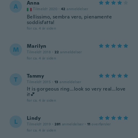
Anna
A
Tilmeldt 2020
·
42
anmeldelser
Bellissimo, sembra vero, pienamente
soddisfatta!
for ca. 4 år siden
Marilyn
M
Tilmeldt 2018
·
22
anmeldelser
for ca. 4 år siden
Tammy
T
Tilmeldt 2015
·
13
anmeldelser
It is gorgeous ring...look so very real...love
it💕
for ca. 4 år siden
Lindy
L
Tilmeldt 2019
·
281
anmeldelser
·
11
overførsler
for ca. 4 år siden