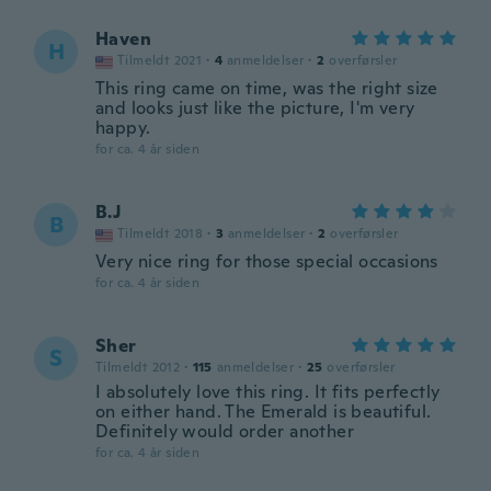
Haven
H
Tilmeldt 2021
·
4
anmeldelser
·
2
overførsler
This ring came on time, was the right size
and looks just like the picture, I'm very
happy.
for ca. 4 år siden
B.J
B
Tilmeldt 2018
·
3
anmeldelser
·
2
overførsler
Very nice ring for those special occasions
for ca. 4 år siden
Sher
S
Tilmeldt 2012
·
115
anmeldelser
·
25
overførsler
I absolutely love this ring. It fits perfectly
on either hand. The Emerald is beautiful.
Definitely would order another
for ca. 4 år siden