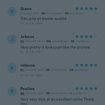
Diane
D
Tilmeldt 2015
·
68
anmeldelser
·
83
overførsler
Très jolie et bonne qualité
for ca. 3 år siden
Johnna
J
Tilmeldt 2018
·
139
anmeldelser
·
92
overførsler
Very pretty it looks just like the picture
for ca. 3 år siden
rebecca
R
Tilmeldt 2015
·
69
anmeldelser
·
38
overførsler
for ca. 3 år siden
Pauline
P
Tilmeldt 2021
·
113
anmeldelser
·
1
overførsler
Very very nice at an excellent price Thank
you