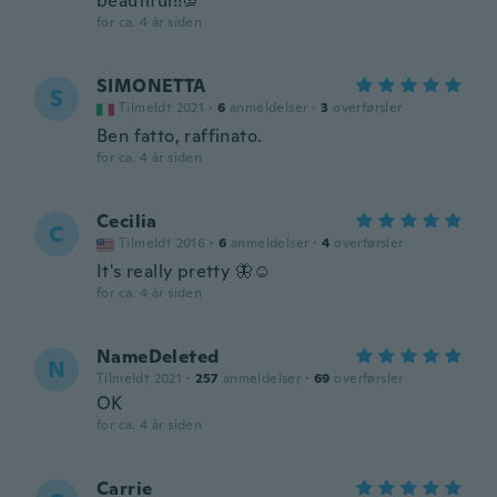
beautiful!!💯
for ca. 4 år siden
SIMONETTA
S
Tilmeldt 2021
·
6
anmeldelser
·
3
overførsler
Ben fatto, raffinato.
for ca. 4 år siden
Cecilia
C
Tilmeldt 2016
·
6
anmeldelser
·
4
overførsler
It's really pretty 🦋☺️
for ca. 4 år siden
NameDeleted
N
Tilmeldt 2021
·
257
anmeldelser
·
69
overførsler
OK
for ca. 4 år siden
Carrie