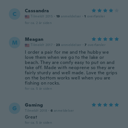
Cassandra
C
Tilmeldt 2015
·
19
anmeldelser
·
1
overførsler
for ca. 2 år siden
Meagan
M
Tilmeldt 2017
·
23
anmeldelser
·
7
overførsler
I order a pair for me and the hubby we
love them when we go to the lake or
beach. They are comfy easy to put on and
take off. Made with neoprene so they are
fairly sturdy and well made. Love the grips
on the bottom works well when you are
fishing on rocks.
for ca. 5 år siden
Gaming
G
Tilmeldt 2018
·
6
anmeldelser
Great
for ca. 5 år siden