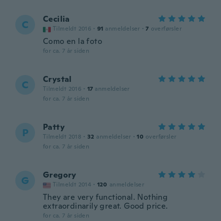
Cecilia
C
Tilmeldt 2016
·
91
anmeldelser
·
7
overførsler
Como en la foto
for ca. 7 år siden
Crystal
C
Tilmeldt 2016
·
17
anmeldelser
for ca. 7 år siden
Patty
P
Tilmeldt 2018
·
32
anmeldelser
·
10
overførsler
for ca. 7 år siden
Gregory
G
Tilmeldt 2014
·
120
anmeldelser
They are very functional. Nothing
extraordinarily great. Good price.
for ca. 7 år siden