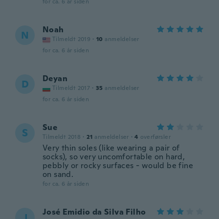
for ca. 6 år siden
Noah
N
Tilmeldt 2019
·
10
anmeldelser
for ca. 6 år siden
Deyan
D
Tilmeldt 2017
·
35
anmeldelser
for ca. 6 år siden
Sue
S
Tilmeldt 2018
·
21
anmeldelser
·
4
overførsler
Very thin soles (like wearing a pair of
socks), so very uncomfortable on hard,
pebbly or rocky surfaces - would be fine
on sand.
for ca. 6 år siden
José Emidio da Silva Filho
J