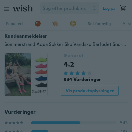
Log på
Populært
Set for nylig
At s
Kundeanmeldelser
Sommerstrand Aqua Sokker Sko Vandsko Barfodet Snorkelsko
Generel
4.2
934 Vurderinger
Vis produktoplysninger
Vurderinger
543
183