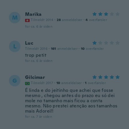
Marika
M
Tilmeldt 2014
·
28
anmeldelser
·
4
overførsler
for ca. 6 år siden
Luc
L
Tilmeldt 2016
·
161
anmeldelser
·
10
overførsler
trop petit
for ca. 6 år siden
Gilcimar
G
Tilmeldt 2017
·
10
anmeldelser
·
1
overførsler
É linda e do jeitinho que achei que fosse
mesmo , chegou antes do prazo eu só dei
mole no tamanho mais ficou a conta
mesmo. Não prestei atenção aos tamanhos
mais Adorei!!
for ca. 7 år siden