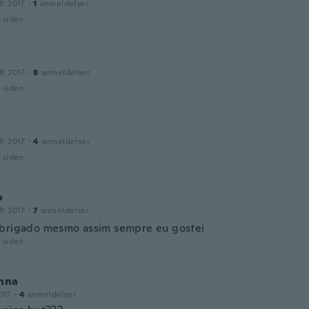
dt 2017
·
1
anmeldelser
r siden
dt 2017
·
8
anmeldelser
r siden
dt 2017
·
4
anmeldelser
r siden
o
dt 2017
·
7
anmeldelser
brigado mesmo assim sempre eu gostei
r siden
shna
017
·
4
anmeldelser