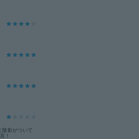
に陰影がついて
言！