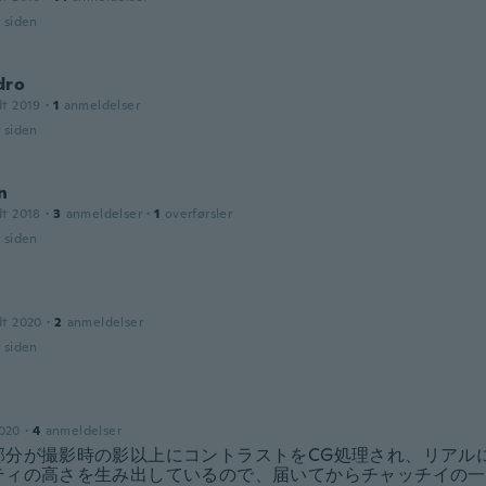
r siden
dro
dt 2019
·
1
anmeldelser
r siden
n
dt 2018
·
3
anmeldelser
·
1
overførsler
r siden
dt 2020
·
2
anmeldelser
r siden
2020
·
4
anmeldelser
部分が撮影時の影以上にコントラストをCG処理され、リアル
ティの高さを生み出しているので、届いてからチャッチイの一