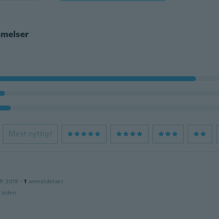
melser
Mest nyttigt
dt 2019
·
1
anmeldelser
r siden