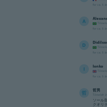
for ca. 5 å
Alexan
A
Tilmel
for ca. 5 å
Didilso
D
Tilmel
for ca. 5 å
Ionko
I
Tilmel
for ca. 5 å
哲男
哲
Tilmeldt 
ソール
クオリ