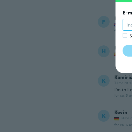
for ca. 5 å
E-m
Fernan
F
Tilmel
for ca. 5 å
S
Haseeb
H
Tilmel
for ca. 5 å
Kamiri
K
Tilmeldt 2
I'm in L
for ca. 5 å
Kevin
K
Tilmel
for ca. 6 å