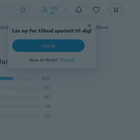
Log
på
ledyrstilbehør
Gadgets
Værktøj
Mere
Lås op for tilbud specielt til dig!
Log på
Herresmode Sko Mænd Løbesko Sommer Udendørs Damesko Par Sportssko til mænd Sneakers (Størrelse36-44,3 Farve)
New to Wish?
Tilmeld
830
227
141
48
122