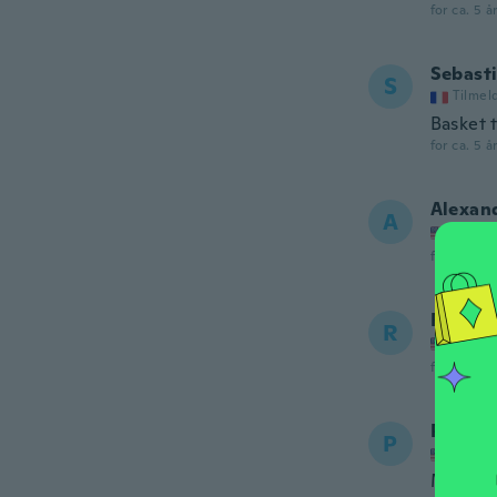
for ca. 5 å
Sebast
S
Tilmel
Basket t
for ca. 5 å
Alexan
A
Tilmel
for ca. 5 å
Rashaa
R
Tilmel
for ca. 5 å
Patrici
P
Tilmel
My husb