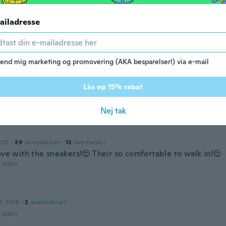
r siden
ailadresse
do
dt 2017
·
1
anmeldelser
r siden
end mig marketing og promovering (AKA besparelser!) via e-mail
Lås op 15% rabat
dt 2013
·
6
anmeldelser
r siden
Nej tak
s
015
·
39
anmeldelser
·
12
overførsler
ove with the sneakers!😍 Their so comfortable to walk in!😌
r siden
dt 2018
·
2
anmeldelser
r siden