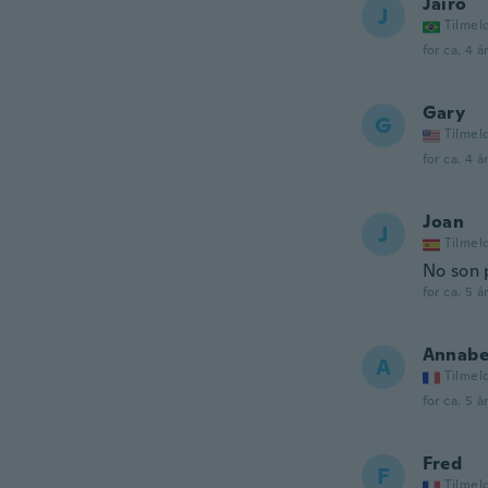
Jairo
J
Tilmel
for ca. 4 å
Gary
G
Tilmel
for ca. 4 å
Joan
J
Tilmel
No son p
for ca. 5 å
Annabe
A
Tilmel
for ca. 5 å
Fred
F
Tilmel