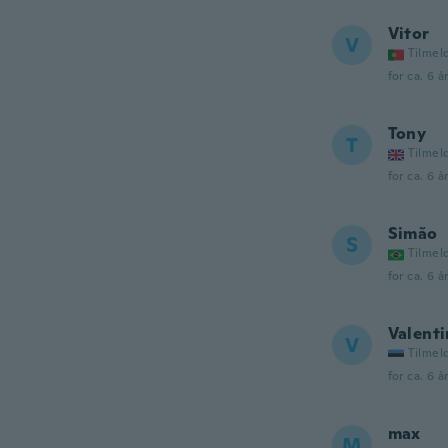
Vitor
V
Tilmel
for ca. 6 å
Tony
T
Tilmel
for ca. 6 å
Simão
S
Tilmel
for ca. 6 å
Valenti
V
Tilmel
for ca. 6 å
max
M