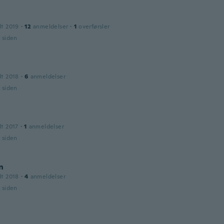
dt 2019
·
12
anmeldelser
·
1
overførsler
r siden
dt 2018
·
6
anmeldelser
r siden
dt 2017
·
1
anmeldelser
r siden
n
dt 2018
·
4
anmeldelser
r siden