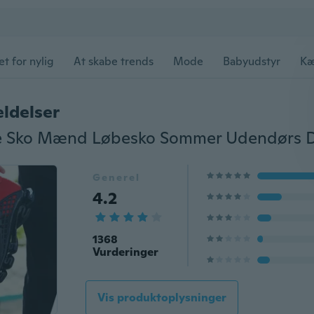
et for nylig
At skabe trends
Mode
Babyudstyr
Kæ
ldelser
Generel
4.2
1368
Vurderinger
Vis produktoplysninger