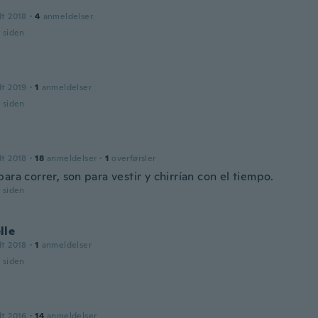
dt 2018
·
4
anmeldelser
r siden
dt 2019
·
1
anmeldelser
r siden
dt 2018
·
18
anmeldelser
·
1
overførsler
ara correr, son para vestir y chirrían con el tiempo.
r siden
lle
dt 2018
·
1
anmeldelser
r siden
dt 2016
·
14
anmeldelser