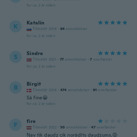
for ca. 2 år siden
Katalin
K
Tilmeldt 2018
·
84
anmeldelser
for ca. 2 år siden
Sindre
S
Tilmeldt 2021
·
77
anmeldelser
·
7
overførsler
for ca. 2 år siden
Birgit
B
Tilmeldt 2016
·
474
anmeldelser
·
81
overførsler
Så fine😀
for ca. 2 år siden
fire
F
Tilmeldt 2022
·
50
anmeldelser
·
47
overførsler
Nav tik daudz cik norādīts daudzums.😡