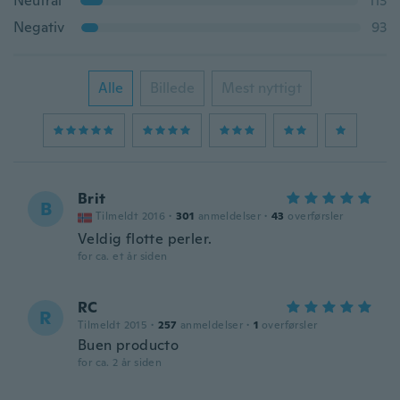
Neutral
113
Negativ
93
Alle
Billede
Mest nyttigt
Brit
B
Tilmeldt 2016
·
301
anmeldelser
·
43
overførsler
Veldig flotte perler.
for ca. et år siden
RC
R
Tilmeldt 2015
·
257
anmeldelser
·
1
overførsler
Buen producto
for ca. 2 år siden