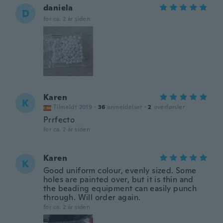
daniela
D
for ca. 2 år siden
Karen
K
Tilmeldt 2019
·
36
anmeldelser
·
2
overførsler
Prrfecto
for ca. 2 år siden
Karen
K
Good uniform colour, evenly sized. Some
holes are painted over, but it is thin and
the beading equipment can easily punch
through. Will order again.
for ca. 2 år siden