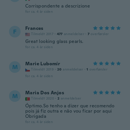
Corrispondente a descrizione
for ca. 4 år siden
Frances
F
Tilmeldt 2017
·
477
anmeldelser
·
7
overførsler
Great looking glass pearls.
for ca. 4 år siden
Marie Lubomír
M
Tilmeldt 2019
·
20
anmeldelser
·
1
overførsler
for ca. 4 år siden
Maria Dos Anjos
M
Tilmeldt 2020
·
2
anmeldelser
Óptimo.So tenho a dizer que recomendo
pois já fiz outra e não vou ficar por aqui
Obrigada
for ca. 4 år siden