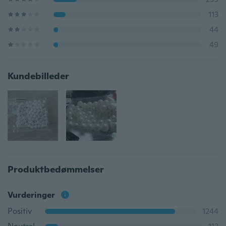
113
44
49
Kundebilleder
Produktbedømmelser
Vurderinger
Positiv
1244