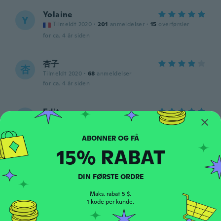
Yolaine
Y
Tilmeldt 2020
·
201
anmeldelser
·
15
overførsler
for ca. 4 år siden
杏子
杏
Tilmeldt 2020
·
68
anmeldelser
for ca. 4 år siden
Edit
E
Tilmeldt 2017
·
511
anmeldelser
·
3
overførsler
Nagyon szépek a gyöngyök-köszönöm
for ca. 4 år siden
15% RABAT
Stacey
S
DIN FØRSTE ORDRE
Tilmeldt 2022
·
19
anmeldelser
Quality not as good as pictured
Maks. rabat 5 $.
1 kode per kunde.
for ca. 4 år siden