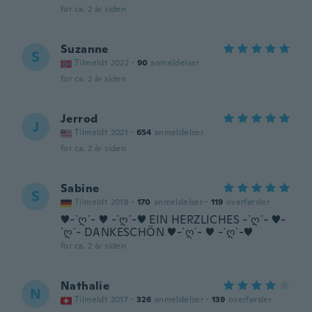
for ca. 2 år siden
Suzanne
S
Tilmeldt 2022
·
90
anmeldelser
for ca. 2 år siden
Jerrod
J
Tilmeldt 2021
·
654
anmeldelser
for ca. 2 år siden
Sabine
S
Tilmeldt 2018
·
170
anmeldelser
·
119
overførsler
♥-`ღ´- ♥ -`ღ´-♥ EIN HERZLICHES -`ღ´- ♥-
`ღ´- DANKESCHÖN ♥-`ღ´- ♥ -`ღ´-♥
for ca. 2 år siden
Nathalie
N
Tilmeldt 2017
·
326
anmeldelser
·
139
overførsler