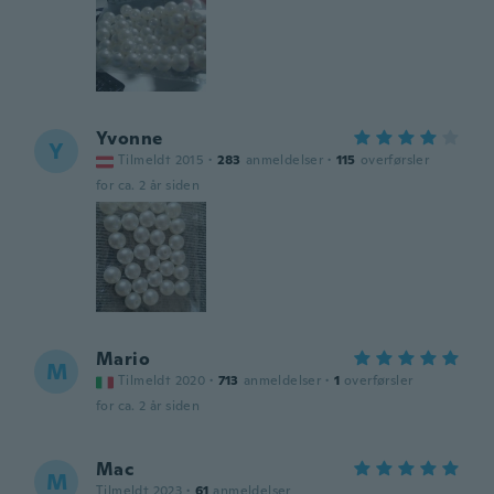
Yvonne
Y
Tilmeldt 2015
·
283
anmeldelser
·
115
overførsler
for ca. 2 år siden
Mario
M
Tilmeldt 2020
·
713
anmeldelser
·
1
overførsler
for ca. 2 år siden
Mac
M
Tilmeldt 2023
·
61
anmeldelser