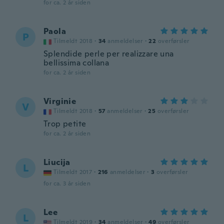
for ca. 2 år siden
Paola
P
Tilmeldt 2018
·
34
anmeldelser
·
22
overførsler
Splendide perle per realizzare una
bellissima collana
for ca. 2 år siden
Virginie
V
Tilmeldt 2018
·
57
anmeldelser
·
25
overførsler
Trop petite
for ca. 2 år siden
Liucija
L
Tilmeldt 2017
·
216
anmeldelser
·
3
overførsler
for ca. 3 år siden
Lee
L
Tilmeldt 2019
·
34
anmeldelser
·
49
overførsler