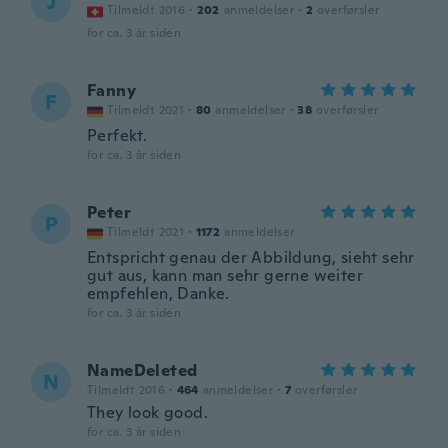
J
Tilmeldt 2016
·
202
anmeldelser
·
2
overførsler
for ca. 3 år siden
Fanny
F
Tilmeldt 2021
·
80
anmeldelser
·
38
overførsler
Perfekt.
for ca. 3 år siden
Peter
P
Tilmeldt 2021
·
1172
anmeldelser
Entspricht genau der Abbildung, sieht sehr
gut aus, kann man sehr gerne weiter
empfehlen, Danke.
for ca. 3 år siden
NameDeleted
N
Tilmeldt 2016
·
464
anmeldelser
·
7
overførsler
They look good.
for ca. 3 år siden