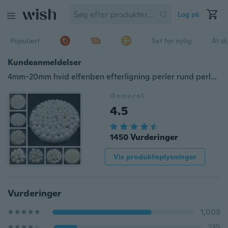
Log på
Populært
Set for nylig
At s
Kundeanmeldelser
4mm-20mm hvid elfenben efterligning perler rund perle spacer løse perler DIY smykker Making halskæde armbånd øreringe tilbehør
Generel
4.5
1450 Vurderinger
Vis produktoplysninger
Vurderinger
1,009
235