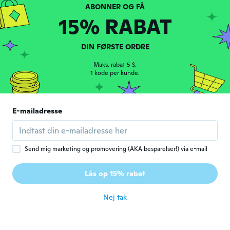
Jaroslava
J
15% RABAT
Tilmeldt 2017
·
33
anmeldelser
for ca. 6 år siden
DIN FØRSTE ORDRE
Anna
Maks. rabat 5 $.
A
Tilmeldt 2017
1 kode per kunde.
·
52
anmeldelser
for ca. 6 år siden
E-mailadresse
outi
O
Tilmeldt 2017
·
49
anmeldelser
for ca. 6 år siden
Send mig marketing og promovering (AKA besparelser!) via e-mail
Mirela
M
Lås op 15% rabat
Tilmeldt 2019
·
5
anmeldelser
for ca. 6 år siden
Nej tak
paola
P
Tilmeldt 2018
·
186
anmeldelser
·
84
overførsler