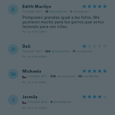
Edith Marilyn
E
Tilmeldt 2017
·
18
anmeldelser
·
1
overførsler
Pompones grandes igual a las fotos. Me
gustaron mucho para los gorros que estoy
tejiendo para mis niñas
for ca. 6 år siden
Dali
D
Tilmeldt 2017
·
104
anmeldelser
·
71
overførsler
for ca. 6 år siden
Michaela
M
Tilmeldt 2017
·
320
anmeldelser
·
59
overførsler
for ca. 6 år siden
Jarmila
J
Tilmeldt 2015
·
8
anmeldelser
for ca. 6 år siden