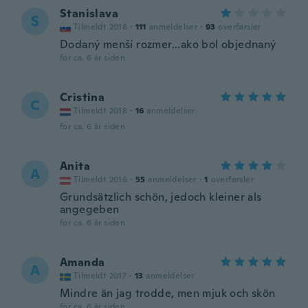
Stanislava
S
Tilmeldt 2018
·
111
anmeldelser
·
93
overførsler
Dodaný menší rozmer...ako bol objednaný
for ca. 6 år siden
Cristina
C
Tilmeldt 2018
·
16
anmeldelser
for ca. 6 år siden
Anita
A
Tilmeldt 2016
·
55
anmeldelser
·
1
overførsler
Grundsätzlich schön, jedoch kleiner als
angegeben
for ca. 6 år siden
Amanda
A
Tilmeldt 2017
·
13
anmeldelser
Mindre än jag trodde, men mjuk och skön
for ca. 6 år siden