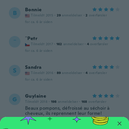
Bonnie
B
Tilmeldt 2015
·
29
anmeldelser
·
2
overførsler
for ca. 6 år siden
¨Petr
¨
Tilmeldt 2017
·
162
anmeldelser
·
4
overførsler
for ca. 6 år siden
Sandra
S
Tilmeldt 2016
·
89
anmeldelser
·
4
overførsler
for ca. 6 år siden
Guylaine
G
Tilmeldt 2018
·
198
anmeldelser
·
168
overførsler
Beaux pompons, défroissé au séchoir à
cheveux, ils reprennent leur forme!
for ca. 6 år siden