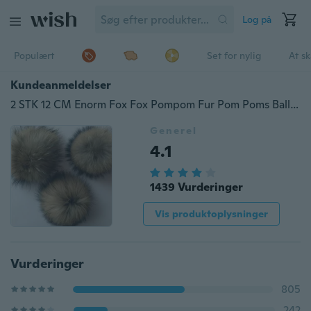
Log på
Populært
Set for nylig
At s
Kundeanmeldelser
2 STK 12 CM Enorm Fox Fox Pompom Fur Pom Poms Ball DIY til Hatte & Kasketter Hatte Tasker Nøglering Håndtaske vedhæng Nøgleringe tilbehør
Generel
4.1
1439 Vurderinger
Vis produktoplysninger
Vurderinger
805
242