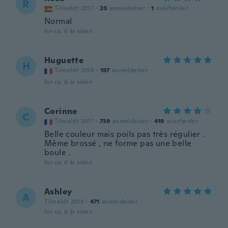
R
Tilmeldt 2017
·
20
anmeldelser
·
1
overførsler
Normal
for ca. 6 år siden
Huguette
H
Tilmeldt 2018
·
197
anmeldelser
for ca. 6 år siden
Corinne
C
Tilmeldt 2017
·
739
anmeldelser
·
419
overførsler
Belle couleur mais poils pas très régulier .
Même brossé , ne forme pas une belle
boule .
for ca. 6 år siden
Ashley
A
Tilmeldt 2018
·
471
anmeldelser
for ca. 6 år siden