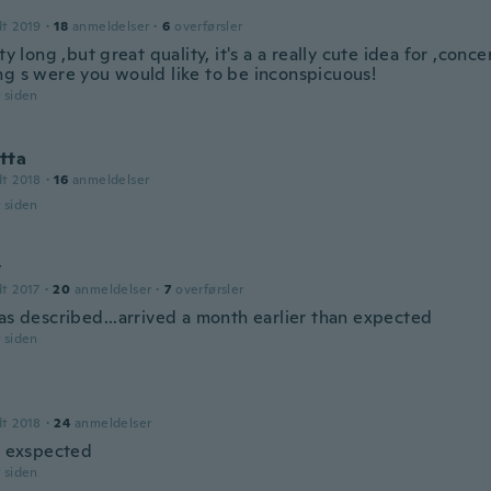
dt 2019
·
18
anmeldelser
·
6
overførsler
tty long ,but great quality, it's a a really cute idea for ,conc
ng s were you would like to be inconspicuous!
r siden
tta
dt 2018
·
16
anmeldelser
r siden
y
dt 2017
·
20
anmeldelser
·
7
overførsler
 as described...arrived a month earlier than expected
r siden
dt 2018
·
24
anmeldelser
 I exspected
r siden