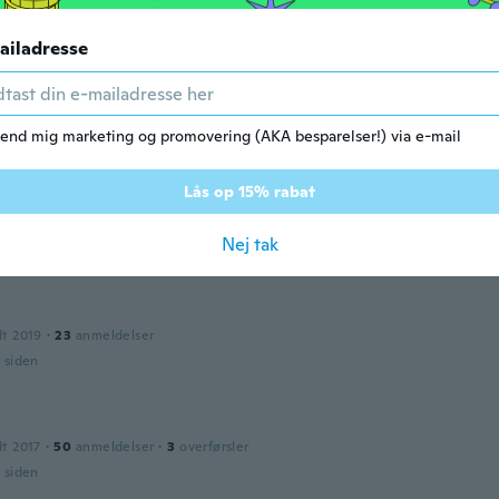
r siden
ailadresse
dt 2018
·
16
anmeldelser
end mig marketing og promovering (AKA besparelser!) via e-mail
r siden
Lås op 15% rabat
019
·
20
anmeldelser
Nej tak
r siden
dt 2019
·
23
anmeldelser
r siden
dt 2017
·
50
anmeldelser
·
3
overførsler
r siden