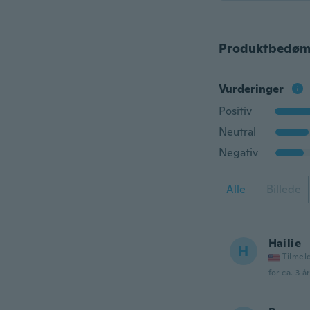
Produktbedøm
Vurderinger
Positiv
Neutral
Negativ
Alle
Billede
Hailie
H
Tilmel
for ca. 3 å