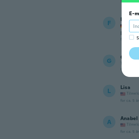
for ca. 5 å
E-m
Farhad
F
Tilmel
It’s cool
S
for ca. 5 å
George
G
Tilmeldt 2
for ca. 5 å
Lisa
L
Tilmel
for ca. 5 å
Anabel
A
Tilmel
for ca. 5 å