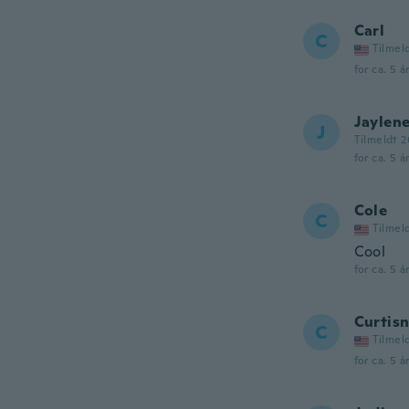
Carl
C
Tilmel
for ca. 5 å
Jaylen
J
Tilmeldt 2
for ca. 5 å
Cole
C
Tilmel
Cool
for ca. 5 å
Curtisn
C
Tilmel
for ca. 5 å