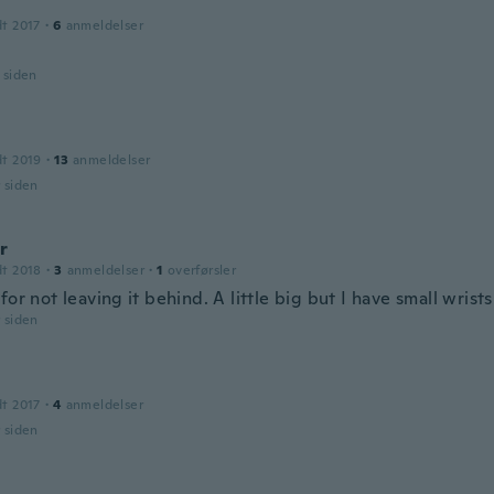
dt 2017
·
6
anmeldelser
r siden
dt 2019
·
13
anmeldelser
r siden
r
dt 2018
·
3
anmeldelser
·
1
overførsler
for not leaving it behind. A little big but I have small wrists
r siden
dt 2017
·
4
anmeldelser
r siden