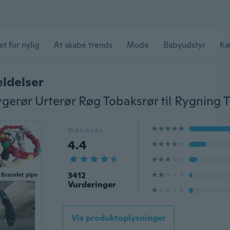
et for nylig
At skabe trends
Mode
Babyudstyr
Kæ
ldelser
Generel
4.4
3412
Vurderinger
Vis produktoplysninger