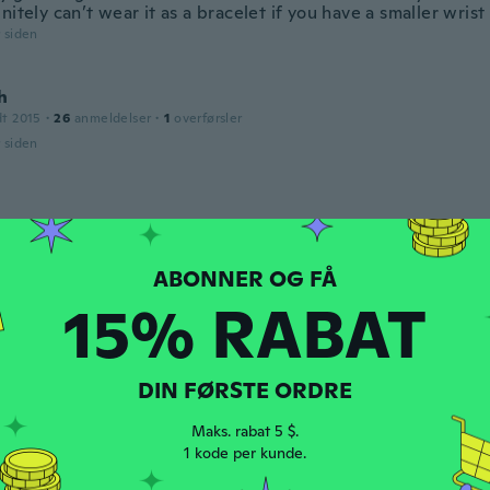
nitely can’t wear it as a bracelet if you have a smaller wrist
r siden
h
dt 2015
·
26
anmeldelser
·
1
overførsler
r siden
dt 2014
·
4
anmeldelser
!! A+++
r siden
15% RABAT
h
dt 2013
·
2
anmeldelser
DIN FØRSTE ORDRE
r siden
Maks. rabat 5 $.
1 kode per kunde.
dt 2016
·
15
anmeldelser
·
1
overførsler