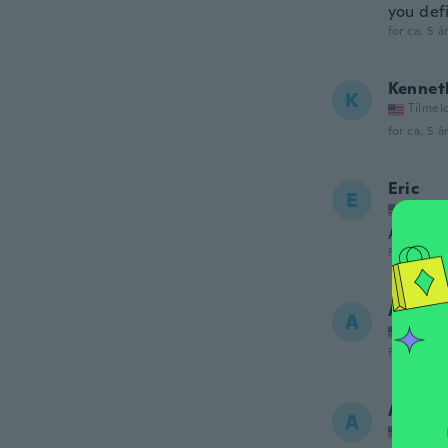
you defi
for ca. 5 å
Kennet
K
Tilmel
for ca. 5 å
Eric
E
Tilmel
Amazing
for ca. 5 å
Aadila
A
Tilmel
for ca. 5 å
Angel
A
Tilmel