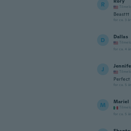
Rory
R
Tilmel
Beasttt
for ca. 3 å
Dallas
D
Tilmel
for ca. 4 å
Jennife
J
Tilmel
Perfect 
for ca. 5 å
Mariel
M
Tilmel
for ca. 5 å
Shante