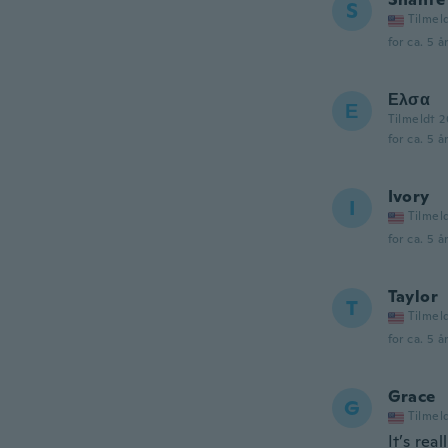
S
Tilmel
for ca. 5 å
Ελσα
Ε
Tilmeldt 2
for ca. 5 å
Ivory
I
Tilmel
for ca. 5 å
Taylor
T
Tilmel
for ca. 5 å
Grace
G
Tilmel
It’s rea