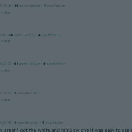
dt 2018
·
14
anmeldelser
·
4
overførsler
r siden
019
·
66
anmeldelser
·
4
overførsler
r siden
dt 2017
·
61
anmeldelser
·
6
overførsler
r siden
dt 2018
·
3
anmeldelser
r siden
dt 2016
·
8
anmeldelser
·
4
overførsler
lly great I got the white and rainbow one it was easy to use 