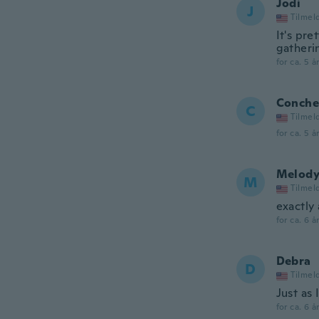
Jodi
J
Tilmel
It's pre
gatheri
for ca. 5 å
Conche
C
Tilmel
for ca. 5 å
Melod
M
Tilmel
exactly
for ca. 6 å
Debra
D
Tilmel
Just as
for ca. 6 å