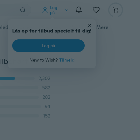
Log
på
ledyrstilbehør
Gadgets
Værktøj
Mere
Lås op for tilbud specielt til dig!
Log på
Armbånd Rygerør Urterør Røg Tobaksrør til Rygning Tilbehør til cigaretrygning
New to Wish?
Tilmeld
2,302
582
282
94
152