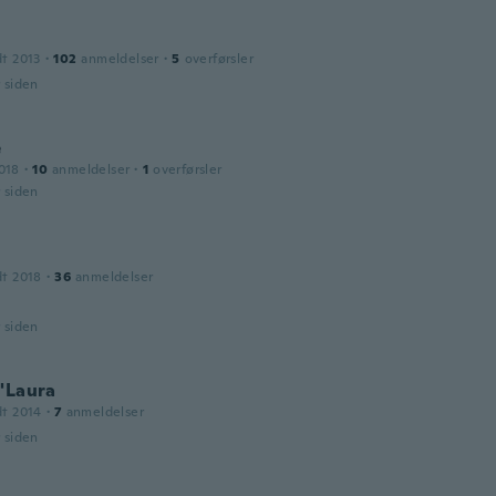
dt 2013
·
102
anmeldelser
·
5
overførsler
r siden
e
018
·
10
anmeldelser
·
1
overførsler
r siden
dt 2018
·
36
anmeldelser
r siden
'Laura
dt 2014
·
7
anmeldelser
r siden