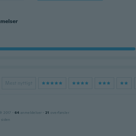
melser
Mest nyttigt
dt 2017
·
64
anmeldelser
·
21
overførsler
r siden