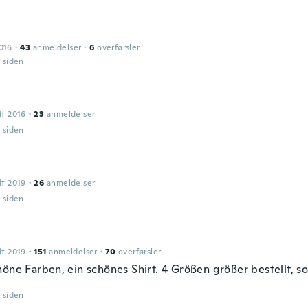
016
·
43
anmeldelser
·
6
overførsler
r siden
dt 2016
·
23
anmeldelser
r siden
dt 2019
·
26
anmeldelser
r siden
dt 2019
·
151
anmeldelser
·
70
overførsler
öne Farben, ein schönes Shirt. 4 Größen größer bestellt, so
r siden