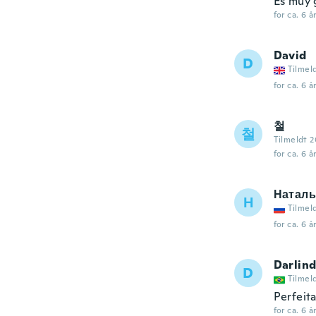
Es muy 
for ca. 6 å
David
D
Tilmel
for ca. 6 å
철
철
Tilmeldt 
for ca. 6 å
Наталь
Н
Tilmel
for ca. 6 å
Darlin
D
Tilmel
Perfeit
for ca. 6 å