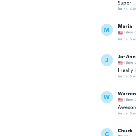
Super
for ca. 6 å
Maria
M
Tilmel
for ca. 6 å
Jo-Ann
J
Tilmel
I really
for ca. 6 å
Warren
W
Tilmel
Awesome
for ca. 6 å
Chuck
C