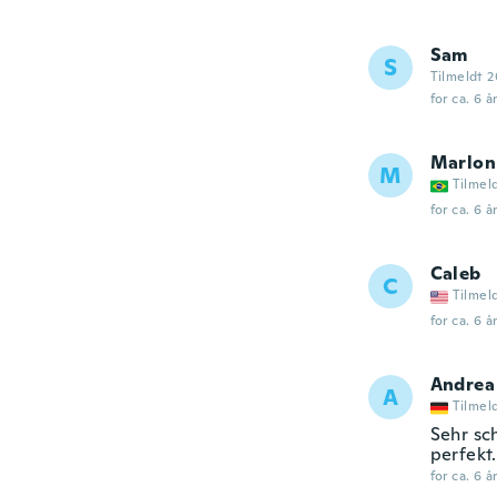
Sam
S
Tilmeldt 2
for ca. 6 å
Marlon
M
Tilmel
for ca. 6 å
Caleb
C
Tilmel
for ca. 6 å
Andrea
A
Tilmel
Sehr sch
perfekt.
for ca. 6 å