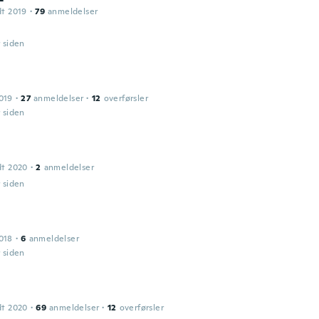
dt 2019
·
79
anmeldelser
r siden
019
·
27
anmeldelser
·
12
overførsler
r siden
dt 2020
·
2
anmeldelser
r siden
018
·
6
anmeldelser
r siden
dt 2020
·
69
anmeldelser
·
12
overførsler