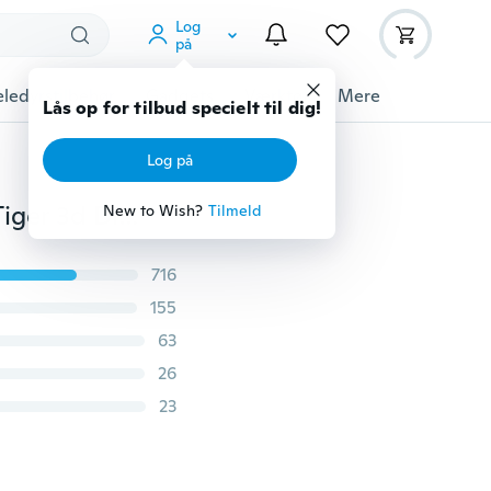
Log
på
ledyrstilbehør
Gadgets
Værktøj
Mere
Lås op for tilbud specielt til dig!
Log på
2018 Ny mode Sommer Cool Herre T-shirt Varm Hvid Tiger 3d Digital udskrivning Åndbar hurtigtørrende sportstrøje
New to Wish?
Tilmeld
716
155
63
26
23