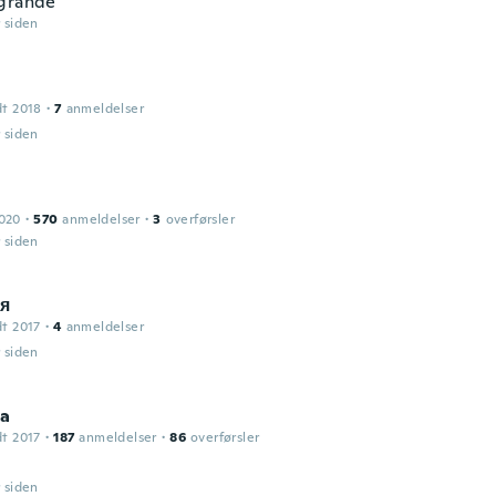
grande
r siden
dt 2018
·
7
anmeldelser
r siden
2020
·
570
anmeldelser
·
3
overførsler
r siden
я
dt 2017
·
4
anmeldelser
r siden
da
dt 2017
·
187
anmeldelser
·
86
overførsler
a
r siden