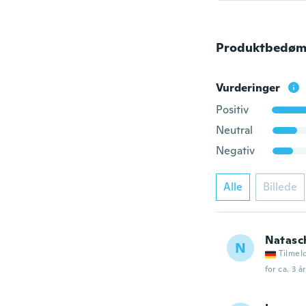
Produktbedøm
Vurderinger
Positiv
Neutral
Negativ
Alle
Billede
Natasc
N
Tilmel
for ca. 3 å