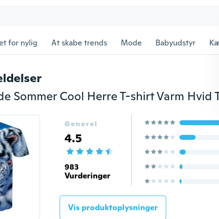
et for nylig
At skabe trends
Mode
Babyudstyr
Kæ
ldelser
Generel
4.5
983
Vurderinger
Vis produktoplysninger