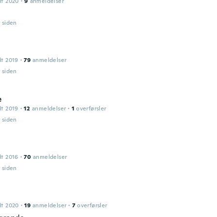
dt 2020
·
9
anmeldelser
r siden
dt 2019
·
79
anmeldelser
r siden
e
dt 2019
·
12
anmeldelser
·
1
overførsler
r siden
dt 2016
·
70
anmeldelser
r siden
dt 2020
·
19
anmeldelser
·
7
overførsler