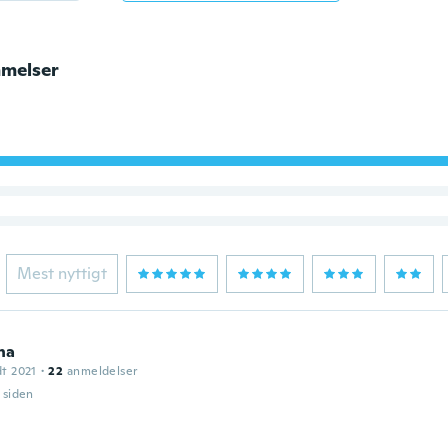
melser
Mest nyttigt
ha
dt 2021
·
22
anmeldelser
r siden