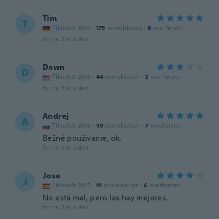
Tim
T
Tilmeldt 2019
·
175
anmeldelser
·
8
overførsler
for ca. 2 år siden
Dawn
D
Tilmeldt 2016
·
44
anmeldelser
·
2
overførsler
for ca. 3 år siden
Andrej
A
Tilmeldt 2018
·
59
anmeldelser
·
7
overførsler
Bežné používanie, ok.
for ca. 3 år siden
Jose
J
Tilmeldt 2017
·
41
anmeldelser
·
6
overførsler
No está mal, pero las hay mejores.
for ca. 3 år siden