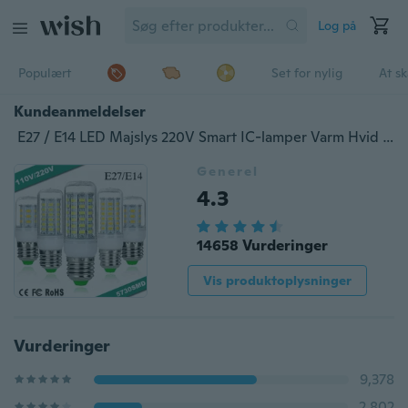
Log på
Populært
Set for nylig
At s
Kundeanmeldelser
E27 / E14 LED Majslys 220V Smart IC-lamper Varm Hvid Koldhvid majspære
Generel
4.3
14658 Vurderinger
Vis produktoplysninger
Vurderinger
9,378
2,802