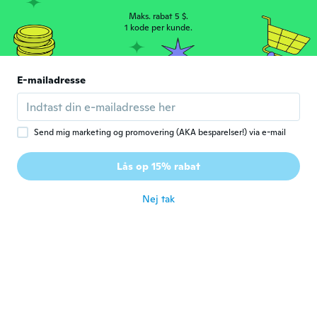
for ca. 5 år siden
Maks. rabat 5 $.
1 kode per kunde.
gene
G
Tilmeldt 2018
·
20
anmeldelser
E-mailadresse
Very happy and satisfied
for ca. 5 år siden
Send mig marketing og promovering (AKA besparelser!) via e-mail
Jean Pierre
J
Tilmeldt 2017
·
25
anmeldelser
·
1
overførsler
Lås op 15% rabat
Super
for ca. 5 år siden
Nej tak
Maria Cristina Mello
M
Tilmeldt 2017
·
44
anmeldelser
for ca. 5 år siden
Juan Manuel
J
Tilmeldt 2017
·
16
anmeldelser
·
4
overførsler