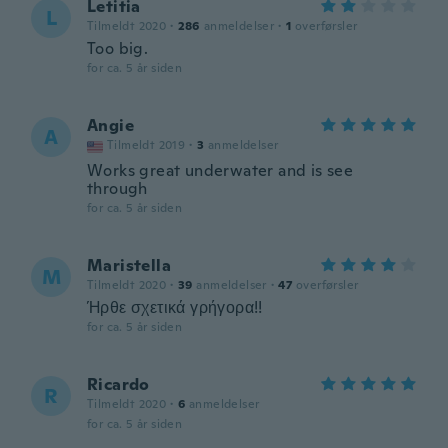
Letitia
L
Tilmeldt 2020
·
286
anmeldelser
·
1
overførsler
Too big.
for ca. 5 år siden
Angie
A
Tilmeldt 2019
·
3
anmeldelser
Works great underwater and is see
through
for ca. 5 år siden
Maristella
M
Tilmeldt 2020
·
39
anmeldelser
·
47
overførsler
Ήρθε σχετικά γρήγορα!!
for ca. 5 år siden
Ricardo
R
Tilmeldt 2020
·
6
anmeldelser
for ca. 5 år siden