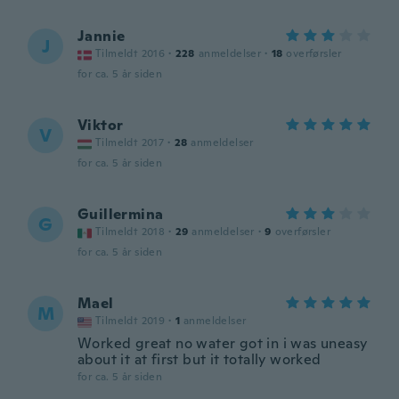
Jannie
J
Tilmeldt 2016
·
228
anmeldelser
·
18
overførsler
for ca. 5 år siden
Viktor
V
Tilmeldt 2017
·
28
anmeldelser
for ca. 5 år siden
Guillermina
G
Tilmeldt 2018
·
29
anmeldelser
·
9
overførsler
for ca. 5 år siden
Mael
M
Tilmeldt 2019
·
1
anmeldelser
Worked great no water got in i was uneasy
about it at first but it totally worked
for ca. 5 år siden