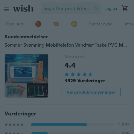
Log på
Populært
Set for nylig
At s
Kundeanmeldelser
Sommer Svømning Mobiltelefon Vandtæt Taske PVC Mobiltelefon Beskyttelsespose Drifting Dyk Vandtæt Taske
Generel
4.4
4329 Vurderinger
Vis produktoplysninger
Vurderinger
2,883
839