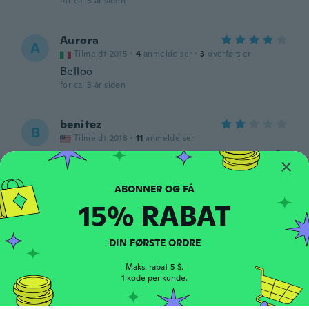
for ca. 5 år siden
Aurora
A
Tilmeldt 2015
·
4
anmeldelser
·
3
overførsler
Belloo
for ca. 5 år siden
benitez
B
Tilmeldt 2018
·
11
anmeldelser
Really pretty but it still got water inside 😣
for ca. 6 år siden
15% RABAT
Alexis
A
Tilmeldt 2018
·
4
anmeldelser
·
3
overførsler
Works great and so cute
DIN FØRSTE ORDRE
for ca. 6 år siden
Maks. rabat 5 $.
1 kode per kunde.
Phil
P
Tilmeldt 2018
·
38
anmeldelser