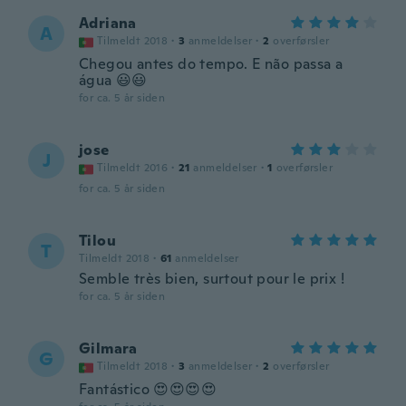
Adriana
A
Tilmeldt 2018
·
3
anmeldelser
·
2
overførsler
Chegou antes do tempo. E não passa a
água 😃😃
for ca. 5 år siden
jose
J
Tilmeldt 2016
·
21
anmeldelser
·
1
overførsler
for ca. 5 år siden
Tilou
T
Tilmeldt 2018
·
61
anmeldelser
Semble très bien, surtout pour le prix !
for ca. 5 år siden
Gilmara
G
Tilmeldt 2018
·
3
anmeldelser
·
2
overførsler
Fantástico 😍😍😍😍