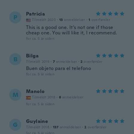
Patricia
P
Tilmeldt 2020
·
13
anmeldelser
·
1
overførsler
This is a good one. It’s not one if those
cheap one. You will like it, I recommend.
for ca. 5 år siden
Bilga
B
Tilmeldt 2019
·
7
anmeldelser
·
2
overførsler
Buen objeto para el telefono
for ca. 5 år siden
Manolo
M
Tilmeldt 2018
·
6
anmeldelser
for ca. 5 år siden
Guylaine
G
Tilmeldt 2018
·
137
anmeldelser
·
2
overførsler
for ca. 5 år siden