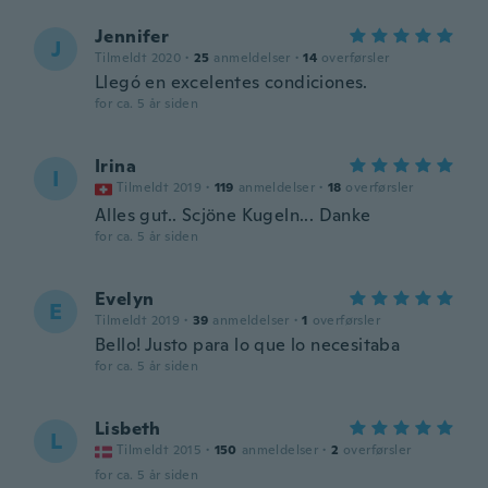
Jennifer
J
Tilmeldt 2020
·
25
anmeldelser
·
14
overførsler
Llegó en excelentes condiciones.
for ca. 5 år siden
Irina
I
Tilmeldt 2019
·
119
anmeldelser
·
18
overførsler
Alles gut.. Scjöne Kugeln... Danke
for ca. 5 år siden
Evelyn
E
Tilmeldt 2019
·
39
anmeldelser
·
1
overførsler
Bello! Justo para lo que lo necesitaba
for ca. 5 år siden
Lisbeth
L
Tilmeldt 2015
·
150
anmeldelser
·
2
overførsler
for ca. 5 år siden