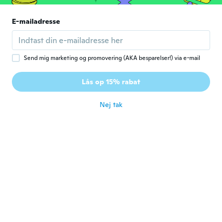
vous les renverrai avec demande de
remboursé je suif vraiment déçu de chez
E-mailadresse
vous
for ca. 5 år siden
Send mig marketing og promovering (AKA besparelser!) via e-mail
Lou
L
Tilmeldt 2019
·
193
anmeldelser
·
37
overførsler
Lås op 15% rabat
Vraiment sympa
for ca. 5 år siden
Nej tak
Haley
H
Tilmeldt 2019
·
20
anmeldelser
I got the wrong item
for ca. 5 år siden
Tove
T
Tilmeldt 2017
·
163
anmeldelser
·
2
overførsler
for ca. 5 år siden