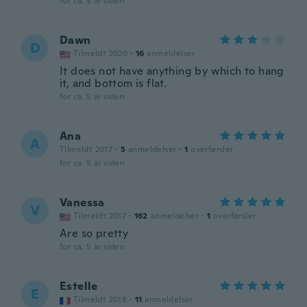
for ca. 5 år siden
Dawn
D
Tilmeldt 2020
·
16
anmeldelser
It does not have anything by which to hang
it, and bottom is flat.
for ca. 5 år siden
Ana
A
Tilmeldt 2017
·
5
anmeldelser
·
1
overførsler
for ca. 5 år siden
Vanessa
V
Tilmeldt 2017
·
162
anmeldelser
·
1
overførsler
Are so pretty
for ca. 5 år siden
Estelle
E
Tilmeldt 2018
·
11
anmeldelser