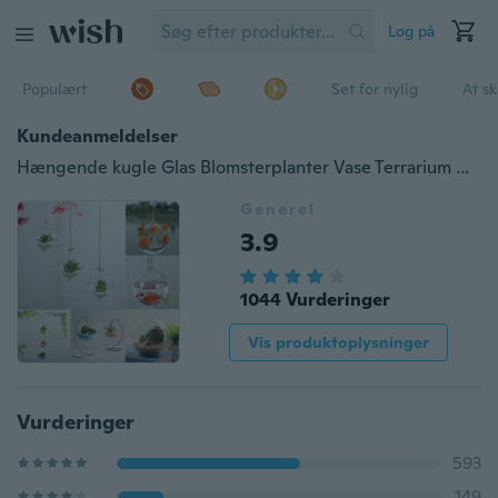
Log på
Populært
Set for nylig
At s
Kundeanmeldelser
Hængende kugle Glas Blomsterplanter Vase Terrarium Container Landskabsflaske
Generel
3.9
1044 Vurderinger
Vis produktoplysninger
Vurderinger
593
149