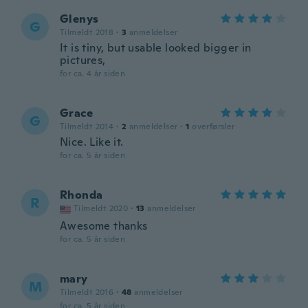
Glenys
G
Tilmeldt 2018
·
3
anmeldelser
It is tiny, but usable looked bigger in
pictures,
for ca. 4 år siden
Grace
G
Tilmeldt 2014
·
2
anmeldelser
·
1
overførsler
Nice. Like it.
for ca. 5 år siden
Rhonda
R
Tilmeldt 2020
·
13
anmeldelser
Awesome thanks
for ca. 5 år siden
mary
M
Tilmeldt 2016
·
48
anmeldelser
for ca. 5 år siden