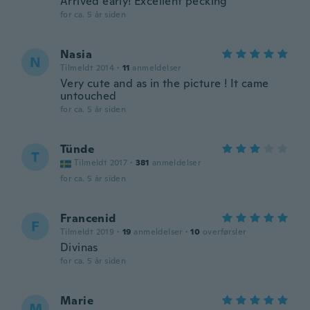
Arrived early! Excellent pecking
for ca. 5 år siden
Nasia
N
Tilmeldt 2014
·
11
anmeldelser
Very cute and as in the picture ! It came
untouched
for ca. 5 år siden
Tünde
T
Tilmeldt 2017
·
381
anmeldelser
for ca. 5 år siden
Francenid
F
Tilmeldt 2019
·
19
anmeldelser
·
10
overførsler
Divinas
for ca. 5 år siden
Marie
M