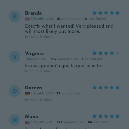
Brenda
B
Tilmeldt 2018
·
15
anmeldelser
·
3
overførsler
Exactly what I wanted! Very pleased and
will most likely buy more.
for ca. 5 år siden
Virginia
V
Tilmeldt 2019
·
102
anmeldelser
·
1
overførsler
Es más pequeña que la que solicite
for ca. 5 år siden
Doreen
D
Tilmeldt 2017
·
27
anmeldelser
for ca. 5 år siden
Mana
M
Tilmeldt 2019
·
222
anmeldelser
·
64
overførsler