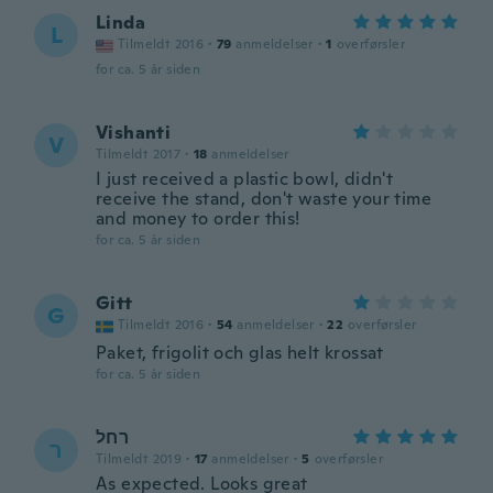
Linda
L
Tilmeldt 2016
·
79
anmeldelser
·
1
overførsler
for ca. 5 år siden
Vishanti
V
Tilmeldt 2017
·
18
anmeldelser
I just received a plastic bowl, didn't
receive the stand, don't waste your time
and money to order this!
for ca. 5 år siden
Gitt
G
Tilmeldt 2016
·
54
anmeldelser
·
22
overførsler
Paket, frigolit och glas helt krossat
for ca. 5 år siden
רחל
ר
Tilmeldt 2019
·
17
anmeldelser
·
5
overførsler
As expected. Looks great