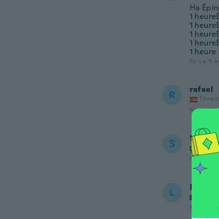
Ha Épin
1 heure
1 heure
1 heure
1 heure
1 heure
for ca. 5 å
rafael
R
Tilmel
for ca. 5 å
Sandro
S
Tilmel
for ca. 5 å
Lidu
L
Tilmel
for ca. 5 å