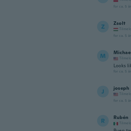
for ca. 5 å
Zsolt
Z
Tilmel
for ca. 5 å
Michae
M
Tilmel
Looks li
for ca. 5 å
joseph
J
Tilmel
for ca. 5 å
Rubén
R
Tilmel
Buen ta