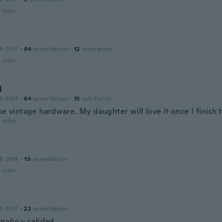
r siden
dt 2017
·
94
anmeldelser
·
12
overførsler
r siden
l
dt 2017
·
64
anmeldelser
·
15
overførsler
ke vintage hardware. My daughter will love it once I finish 
r siden
dt 2018
·
13
anmeldelser
r siden
dt 2017
·
22
anmeldelser
maño y calidad