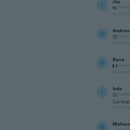
Jay
J
Tilmel
for ca. 5 å
Andrea
A
Tilmel
for ca. 5 å
René
R
Tilmel
for ca. 5 å
Inês
I
Tilmel
Corresp
for ca. 5 å
Mateus
M
Tilmel