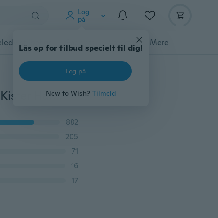
Log
på
ledyrstilbehør
Gadgets
Værktøj
Mere
Lås op for tilbud specielt til dig!
Log på
1 sæt Retro smykkeskrin Hasp Lock Lockch Trækasser Kister Hardware Decor
New to Wish?
Tilmeld
882
205
71
16
17