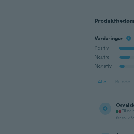
Produktbedøm
Vurderinger
Positiv
Neutral
Negativ
Alle
Billede
Osvald
O
Tilmel
for ca. 2 å