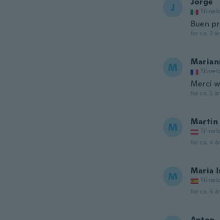
Jorge
J
Tilmel
Buen pr
for ca. 2 å
Marian
M
Tilmel
Merci w
for ca. 2 å
Martin
M
Tilmel
for ca. 4 å
Maria I
M
Tilmel
for ca. 5 å
Anton