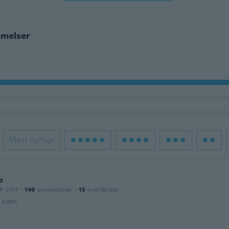
melser
Mest nyttigt
o
dt 2017
·
149
anmeldelser
·
15
overførsler
r siden