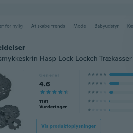
et for nylig
At skabe trends
Mode
Babyudstyr
Kæ
ldelser
Generel
4.6
1191
Vurderinger
Vis produktoplysninger