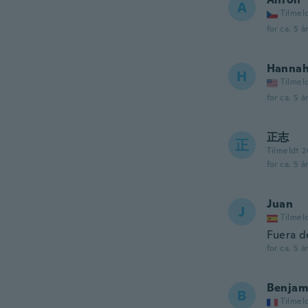
A
Tilmel
for ca. 5 å
Hanna
H
Tilmel
for ca. 5 å
正志
正
Tilmeldt 2
for ca. 5 å
Juan
J
Tilmel
Fuera d
for ca. 5 å
Benjam
B
Tilmel