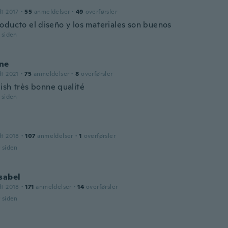
dt 2017
·
55
anmeldelser
·
49
overførsler
oducto el diseño y los materiales son buenos
r siden
ne
dt 2021
·
75
anmeldelser
·
8
overførsler
ish très bonne qualité
r siden
dt 2018
·
107
anmeldelser
·
1
overførsler
r siden
sabel
dt 2018
·
171
anmeldelser
·
14
overførsler
r siden