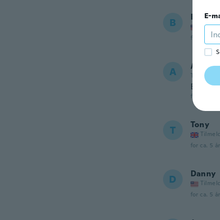
E-ma
Bryan
B
Tilmel
for ca. 5 å
S
Alfred
A
Tilmeldt 2
Excelen
for ca. 5 å
Tony
T
Tilmel
for ca. 5 å
Danny
D
Tilmel
for ca. 5 å