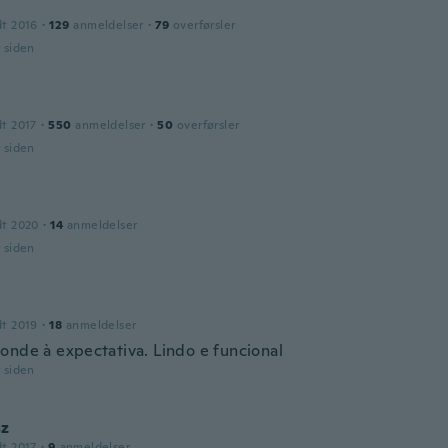
dt 2016
·
129
anmeldelser
·
79
overførsler
r siden
dt 2017
·
550
anmeldelser
·
50
overførsler
r siden
dt 2020
·
14
anmeldelser
r siden
dt 2019
·
18
anmeldelser
onde à expectativa. Lindo e funcional
r siden
z
dt 2017
·
9
anmeldelser