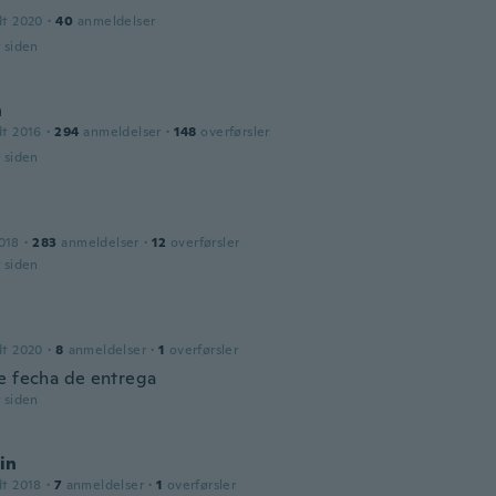
dt 2020
·
40
anmeldelser
r siden
h
dt 2016
·
294
anmeldelser
·
148
overførsler
r siden
018
·
283
anmeldelser
·
12
overførsler
r siden
dt 2020
·
8
anmeldelser
·
1
overførsler
e fecha de entrega
r siden
in
dt 2018
·
7
anmeldelser
·
1
overførsler