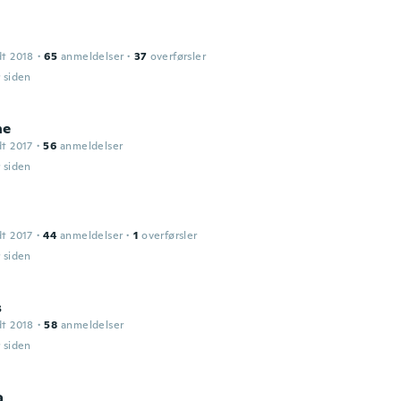
dt 2018
·
65
anmeldelser
·
37
overførsler
r siden
ne
dt 2017
·
56
anmeldelser
r siden
dt 2017
·
44
anmeldelser
·
1
overførsler
r siden
s
dt 2018
·
58
anmeldelser
r siden
a