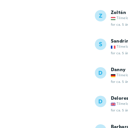
Zoltán
Z
Tilmel
for ca. 5 å
Sandri
S
Tilmel
for ca. 5 å
Danny
D
Tilmel
for ca. 5 å
Delore
D
Tilmel
for ca. 5 å
Barbar