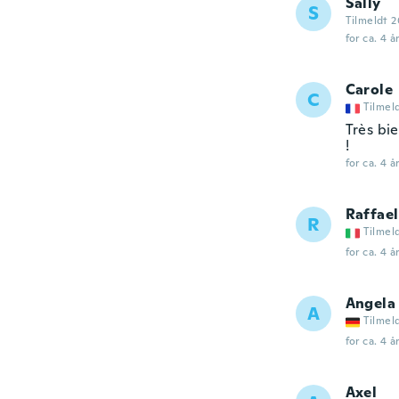
Sally
S
Tilmeldt 2
for ca. 4 å
Carole
C
Tilmel
Très bie
!
for ca. 4 å
Raffael
R
Tilmel
for ca. 4 å
Angela
A
Tilmel
for ca. 4 å
Axel