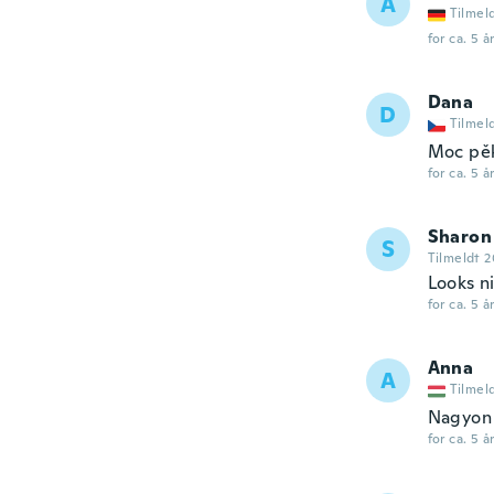
A
Tilmel
for ca. 5 å
Dana
D
Tilmel
Moc pě
for ca. 5 å
Sharon
S
Tilmeldt 
Looks ni
for ca. 5 å
Anna
A
Tilmel
Nagyon 
for ca. 5 å