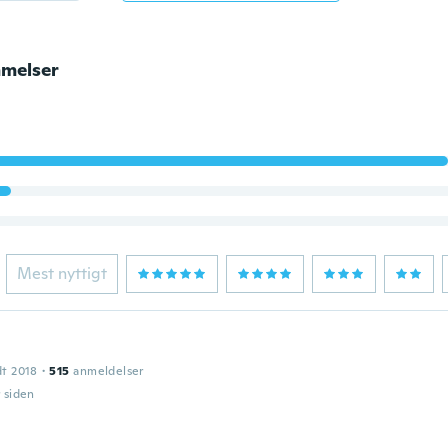
melser
Mest nyttigt
dt 2018
·
515
anmeldelser
r siden