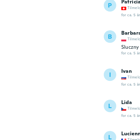
Patrici
P
Tilmel
for ca. 5 å
Barbar
B
Tilmel
Sluczny
for ca. 5 å
Ivan
I
Tilmel
for ca. 5 å
Lida
L
Tilmel
for ca. 5 å
Lucien
L
Tilmel