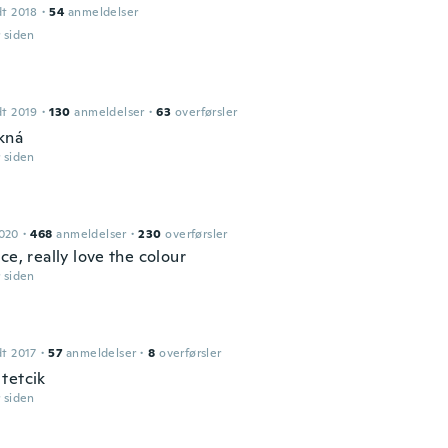
dt 2018
·
54
anmeldelser
r siden
dt 2019
·
130
anmeldelser
·
63
overførsler
kná
r siden
2020
·
468
anmeldelser
·
230
overførsler
ce, really love the colour
r siden
dt 2017
·
57
anmeldelser
·
8
overførsler
tetcik
r siden