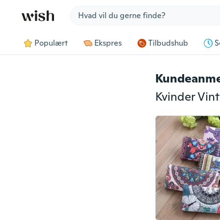
Jump to section
Populært
Ekspres
Tilbudshub
S
Kundeanme