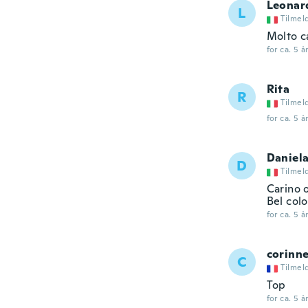
Leonar
L
Tilmel
Molto c
for ca. 5 å
Rita
R
Tilmel
for ca. 5 å
Daniel
D
Tilmel
Carino o
Bel col
for ca. 5 å
corinn
C
Tilmel
Top
for ca. 5 å