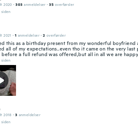
dt 2020
·
303
anmeldelser
·
35
overførsler
r siden
dt 2021
·
1
anmeldelser
·
2
overførsler
ved this as a birthday present from my wonderful boyfriend 
 all of my expectations..even tho it came on the very last 
 before a full refund was offered,but all in all we are happy
r siden
e
dt 2018
·
3
anmeldelser
r siden