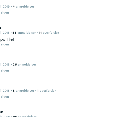
a
dt 2019
·
4
anmeldelser
r siden
a
dt 2013
·
53
anmeldelser
·
11
overførsler
 portfel
r siden
dt 2018
·
26
anmeldelser
r siden
dt 2018
·
8
anmeldelser
·
1
overførsler
r siden
ne
dt 2020
·
45
anmeldelser