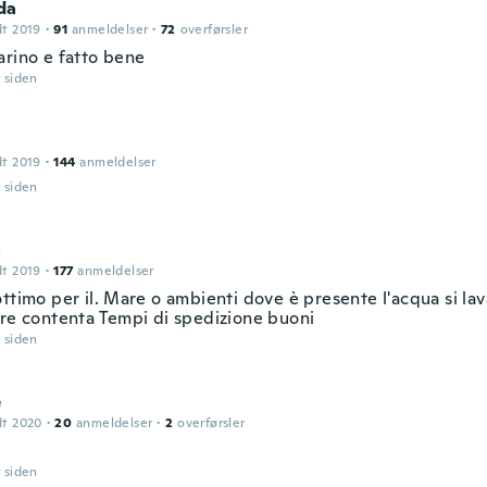
da
dt 2019
·
91
anmeldelser
·
72
overførsler
arino e fatto bene
r siden
dt 2019
·
144
anmeldelser
r siden
a
dt 2019
·
177
anmeldelser
ttimo per il. Mare o ambienti dove è presente l'acqua si lava
ore contenta Tempi di spedizione buoni
r siden
e
dt 2020
·
20
anmeldelser
·
2
overførsler
r siden