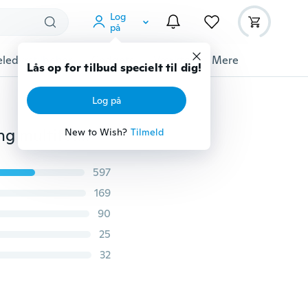
Log
på
ledyrstilbehør
Gadgets
Værktøj
Mere
Lås op for tilbud specielt til dig!
Log på
Kvinder Vintage Faux lædermønter Kredit kontant pung multifold kortholder tegnebog
New to Wish?
Tilmeld
597
169
90
25
32