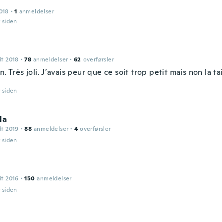
018
·
1
anmeldelser
r siden
dt 2018
·
78
anmeldelser
·
62
overførsler
n. Très joli. J’avais peur que ce soit trop petit mais non la ta
r siden
la
dt 2019
·
88
anmeldelser
·
4
overførsler
r siden
dt 2016
·
150
anmeldelser
r siden