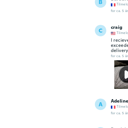
B
Tilmel
for ca. 5 å
craig
C
Tilmel
I recie
exceeded
delivery
for ca. 5 å
Adelin
A
Tilmel
for ca. 5 å