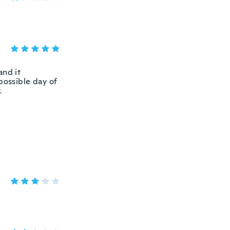
and it
possible day of
.