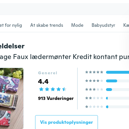
et for nylig
At skabe trends
Mode
Babyudstyr
Kæ
ldelser
Generel
4.4
913 Vurderinger
Vis produktoplysninger