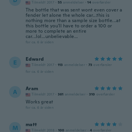
D
Tilmeldt 2017
·
55
anmeldelser
·
14
overførsler
The bottle that was sent wont even cover a
fender let alone the whole car...this is
nothing more than a sample size bottle...at
this bottle you'll have to order a 100 or
more to complete an entire
car...lol...unbelievable...
for ca. 6 år siden
Edward
E
Tilmeldt 2017
·
113
anmeldelser
·
73
overførsler
for ca. 6 år siden
Aram
A
Tilmeldt 2017
·
361
anmeldelser
·
310
overførsler
Works great
for ca. 6 år siden
matt
M
Tilmeldt 2018
·
100
anmeldelser
·
4
overførsler