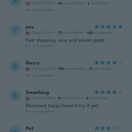
A
Tilmeldt 2018
·
28
anmeldelser
·
2
overførsler
for ca. 6 år siden
yas
Y
Tilmeldt 2018
·
77
anmeldelser
·
150
overførsler
Fast shipping .nice and works good
for ca. 6 år siden
Garry
G
Tilmeldt 2018
·
129
anmeldelser
·
11
overførsler
for ca. 6 år siden
Smashing
S
Tilmeldt 2015
·
11
anmeldelser
·
6
overførsler
Received today haven't try it yet.
for ca. 6 år siden
Pat
P