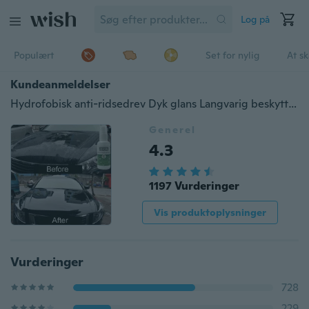
Log på
Populært
Set for nylig
At s
Kundeanmeldelser
Hydrofobisk anti-ridsedrev Dyk glans Langvarig beskyttelse Billakkcoating Auto Malingpleje
Generel
4.3
1197 Vurderinger
Vis produktoplysninger
Vurderinger
728
229