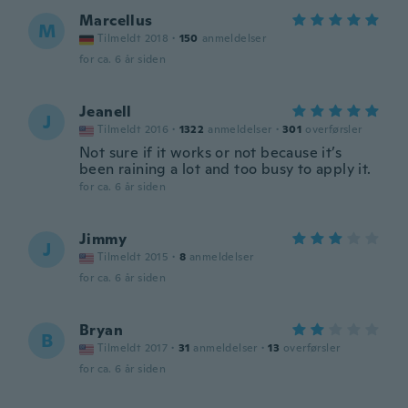
Marcellus
M
Tilmeldt 2018
·
150
anmeldelser
for ca. 6 år siden
Jeanell
J
Tilmeldt 2016
·
1322
anmeldelser
·
301
overførsler
Not sure if it works or not because it’s
been raining a lot and too busy to apply it.
for ca. 6 år siden
Jimmy
J
Tilmeldt 2015
·
8
anmeldelser
for ca. 6 år siden
Bryan
B
Tilmeldt 2017
·
31
anmeldelser
·
13
overførsler
for ca. 6 år siden