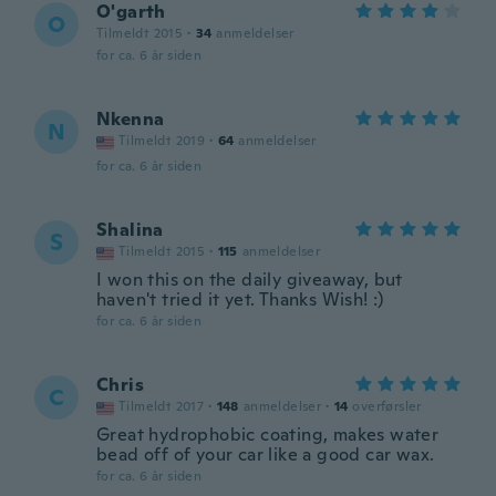
O'garth
O
Tilmeldt 2015
·
34
anmeldelser
for ca. 6 år siden
Nkenna
N
Tilmeldt 2019
·
64
anmeldelser
for ca. 6 år siden
Shalina
S
Tilmeldt 2015
·
115
anmeldelser
I won this on the daily giveaway, but
haven't tried it yet. Thanks Wish! :)
for ca. 6 år siden
Chris
C
Tilmeldt 2017
·
148
anmeldelser
·
14
overførsler
Great hydrophobic coating, makes water
bead off of your car like a good car wax.
for ca. 6 år siden