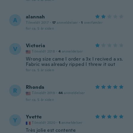
alannah
A
Tilmeldt 2017
·
17
anmeldelser
·
1
overførsler
for ca. 5 år siden
Victoria
V
Tilmeldt 2018
·
4
anmeldelser
Wrong size came I order a 3x I recived a xs.
Fabric was already ripped I threw it out
for ca. 5 år siden
Rhonda
R
Tilmeldt 2019
·
44
anmeldelser
for ca. 5 år siden
Yvette
Y
Tilmeldt 2020
·
1
anmeldelser
Très jolie est contente