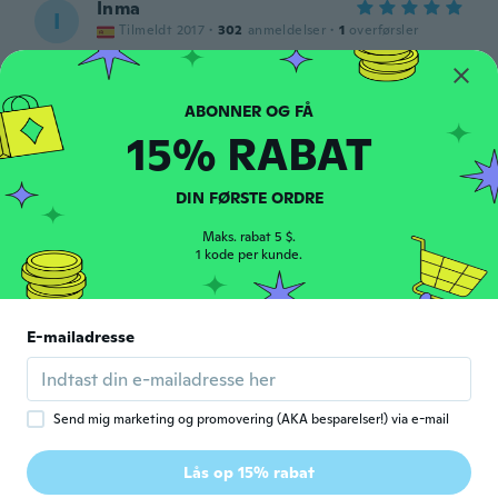
Inma
I
Tilmeldt 2017
·
302
anmeldelser
·
1
overførsler
Muy contenta
for ca. 5 år siden
15% RABAT
Gerda
G
Tilmeldt 2017
·
282
anmeldelser
for ca. 5 år siden
DIN FØRSTE ORDRE
Maks. rabat 5 $.
Renee
1 kode per kunde.
R
Tilmeldt 2019
·
3
anmeldelser
They wouldn't fit a skinny lady, let alone a
4x. Rip-off.
E-mailadresse
for ca. 5 år siden
Franz
F
Send mig marketing og promovering (AKA besparelser!) via e-mail
Tilmeldt 2020
·
5
anmeldelser
Viel zu klein, entspricht nicht den Größen
Lås op 15% rabat
Angaben