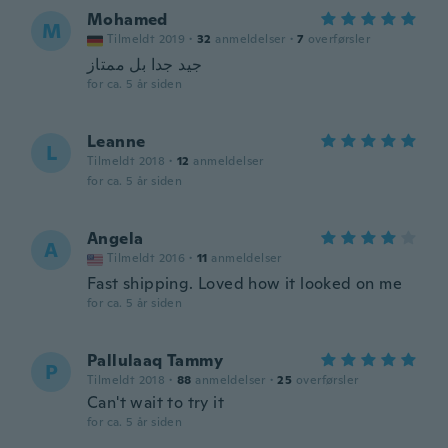
Mohamed
M
Tilmeldt 2019
·
32
anmeldelser
·
7
overførsler
جيد جدا بل ممتاز
for ca. 5 år siden
Leanne
L
Tilmeldt 2018
·
12
anmeldelser
for ca. 5 år siden
Angela
A
Tilmeldt 2016
·
11
anmeldelser
Fast shipping. Loved how it looked on me
for ca. 5 år siden
Pallulaaq Tammy
P
Tilmeldt 2018
·
88
anmeldelser
·
25
overførsler
Can't wait to try it
for ca. 5 år siden