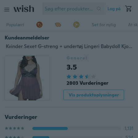
Log på
Populært
Set for nylig
At s
Kundeanmeldelser
Kvinder Sexet G-streng + undertøj Lingeri Babydoll Kjole Dame Natkjole Nattøj Pyjamas Nattjakker
Generel
3.5
2803 Vurderinger
Vis produktoplysninger
Vurderinger
1,131
524