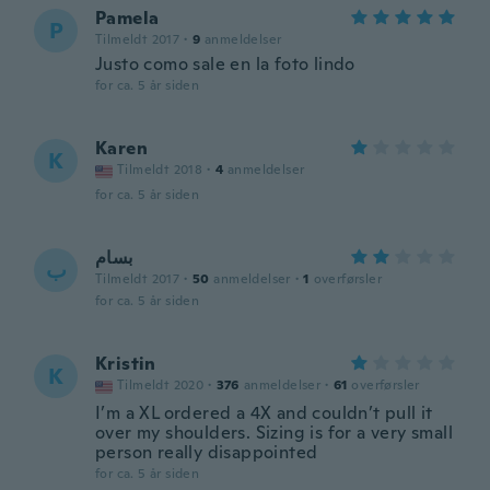
Pamela
P
Tilmeldt 2017
·
9
anmeldelser
Justo como sale en la foto lindo
for ca. 5 år siden
Karen
K
Tilmeldt 2018
·
4
anmeldelser
for ca. 5 år siden
بسام
ب
Tilmeldt 2017
·
50
anmeldelser
·
1
overførsler
for ca. 5 år siden
Kristin
K
Tilmeldt 2020
·
376
anmeldelser
·
61
overførsler
I’m a XL ordered a 4X and couldn’t pull it
over my shoulders. Sizing is for a very small
person really disappointed
for ca. 5 år siden