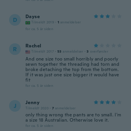
Dayse
D
Tilmeldt 2019
·
1
anmeldelser
for ca. 5 år siden
Rachel
R
Tilmeldt 2017
·
53
anmeldelser
·
3
overførsler
And one size too small horribly and poorly
sewn together the threading had torn and
broke detaching the top from the bottom.
If it was just one size bigger it would have
fit
for ca. 5 år siden
Jenny
J
Tilmeldt 2020
·
7
anmeldelser
only thing wrong the pants are to small. I'm
a size 18 Australian. Otherwise love it.
for ca. 5 år siden