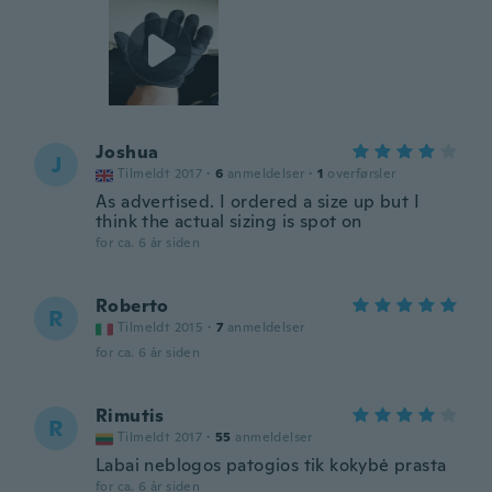
Joshua
J
Tilmeldt 2017
·
6
anmeldelser
·
1
overførsler
As advertised. I ordered a size up but I
think the actual sizing is spot on
for ca. 6 år siden
Roberto
R
Tilmeldt 2015
·
7
anmeldelser
for ca. 6 år siden
Rimutis
R
Tilmeldt 2017
·
55
anmeldelser
Labai neblogos patogios tik kokybė prasta
for ca. 6 år siden