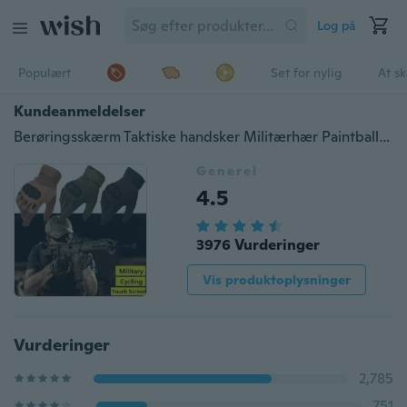
Log på
Populært
Set for nylig
At s
Kundeanmeldelser
Berøringsskærm Taktiske handsker Militærhær Paintball Skydning Airsoft Bekæmpelse af skridsikker gummi Hård knæk Full fingerhandsker
Generel
4.5
3976 Vurderinger
Vis produktoplysninger
Vurderinger
2,785
751