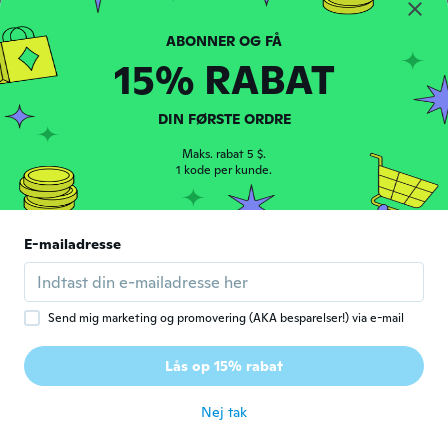
week, get what you pay for. Good for light
duty.
for ca. 6 år siden
15% RABAT
Manuele
M
DIN FØRSTE ORDRE
Tilmeldt 2014
·
65
anmeldelser
for ca. 6 år siden
Maks. rabat 5 $.
1 kode per kunde.
Sean
S
Tilmeldt 2018
·
16
anmeldelser
·
5
overførsler
E-mailadresse
Pretty good fit, the fingertips are not as
grippy as I thought.
for ca. 6 år siden
Send mig marketing og promovering (AKA besparelser!) via e-mail
Skalp
S
Lås op 15% rabat
Tilmeldt 2018
·
50
anmeldelser
for ca. 6 år siden
Nej tak