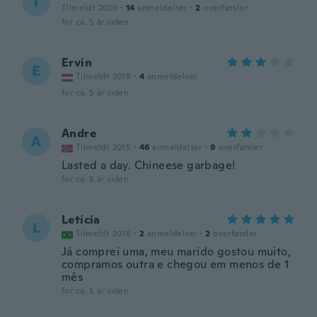
T
Tilmeldt 2020
·
14
anmeldelser
·
2
overførsler
for ca. 5 år siden
Ervin
E
Tilmeldt 2019
·
4
anmeldelser
for ca. 5 år siden
Andre
A
Tilmeldt 2015
·
46
anmeldelser
·
9
overførsler
Lasted a day. Chineese garbage!
for ca. 5 år siden
Letícia
L
Tilmeldt 2018
·
2
anmeldelser
·
2
overførsler
Já comprei uma, meu marido gostou muito,
compramos outra e chegou em menos de 1
mês
for ca. 5 år siden