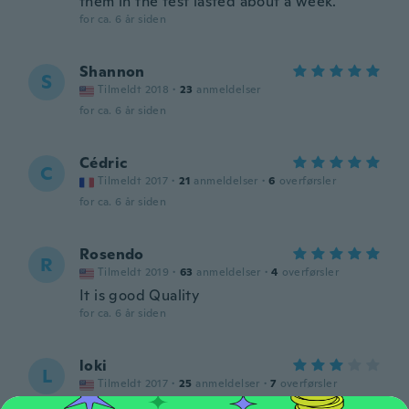
them in the test lasted about a week.
for ca. 6 år siden
Shannon
S
Tilmeldt 2018
·
23
anmeldelser
for ca. 6 år siden
Cédric
C
Tilmeldt 2017
·
21
anmeldelser
·
6
overførsler
for ca. 6 år siden
Rosendo
R
Tilmeldt 2019
·
63
anmeldelser
·
4
overførsler
It is good Quality
for ca. 6 år siden
loki
L
Tilmeldt 2017
·
25
anmeldelser
·
7
overførsler
I put them through hell lasted about a