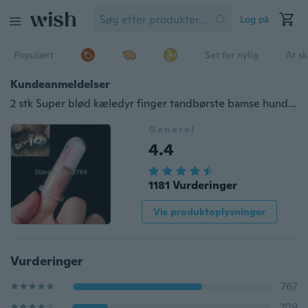
Log på
Populært
Set for nylig
At s
Kundeanmeldelser
2 stk Super blød kæledyr finger tandbørste bamse hundebørste tilføjelse dårlig ånde tandsten tandpleje hund kat rengøring forsyninger
Generel
4.4
1181 Vurderinger
Vis produktoplysninger
Vurderinger
767
209