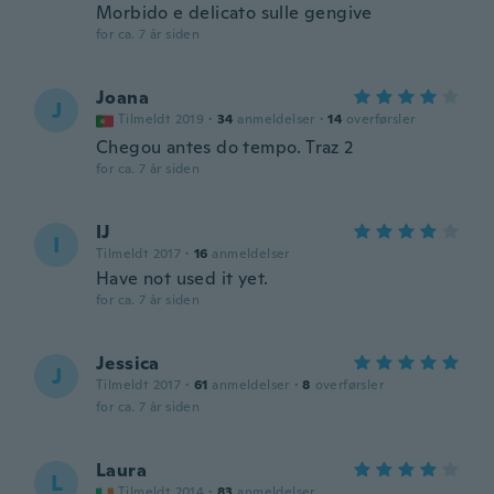
Morbido e delicato sulle gengive
for ca. 7 år siden
Joana
J
Tilmeldt 2019
·
34
anmeldelser
·
14
overførsler
Chegou antes do tempo. Traz 2
for ca. 7 år siden
IJ
I
Tilmeldt 2017
·
16
anmeldelser
Have not used it yet.
for ca. 7 år siden
Jessica
J
Tilmeldt 2017
·
61
anmeldelser
·
8
overførsler
for ca. 7 år siden
Laura
L
Tilmeldt 2014
·
83
anmeldelser