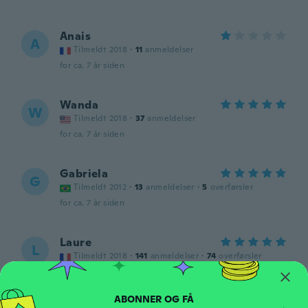
Anais
A
Tilmeldt 2018
·
11
anmeldelser
for ca. 7 år siden
Wanda
W
Tilmeldt 2018
·
37
anmeldelser
for ca. 7 år siden
Gabriela
G
Tilmeldt 2012
·
13
anmeldelser
·
5
overførsler
for ca. 7 år siden
Laure
L
Tilmeldt 2018
·
141
anmeldelser
·
74
overførsler
Pour des doigts fins, pas grave si on ne va
pas jusqu'au bout, cela évite de se faire
mordre 😇, sinon article confirme et de