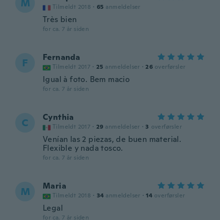
M
Tilmeldt 2018
·
65
anmeldelser
Très bien
for ca. 7 år siden
Fernanda
F
Tilmeldt 2017
·
25
anmeldelser
·
26
overførsler
Igual à foto. Bem macio
for ca. 7 år siden
Cynthia
C
Tilmeldt 2017
·
29
anmeldelser
·
3
overførsler
Venían las 2 piezas, de buen material.
Flexible y nada tosco.
for ca. 7 år siden
Maria
M
Tilmeldt 2018
·
34
anmeldelser
·
14
overførsler
Legal
for ca. 7 år siden