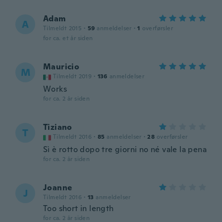
Adam
A
Tilmeldt 2015
·
59
anmeldelser
·
1
overførsler
for ca. et år siden
Mauricio
M
Tilmeldt 2019
·
136
anmeldelser
Works
for ca. 2 år siden
Tiziano
T
Tilmeldt 2016
·
85
anmeldelser
·
28
overførsler
Sì è rotto dopo tre giorni no né vale la pena
for ca. 2 år siden
Joanne
J
Tilmeldt 2016
·
13
anmeldelser
Too short in length
for ca. 2 år siden