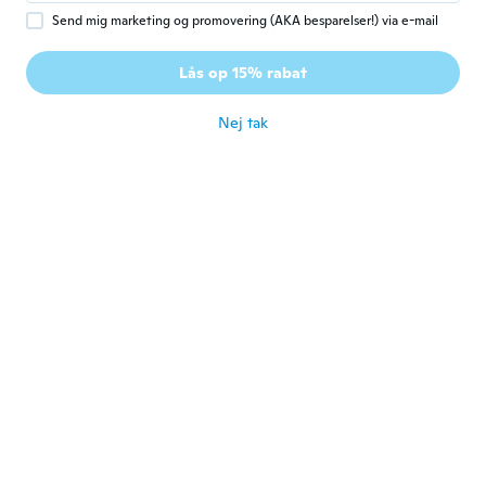
Send mig marketing og promovering (AKA besparelser!) via e-mail
Ruijia
R
Lås op 15% rabat
Tilmeldt 2018
·
7
anmeldelser
·
3
overførsler
for ca. 4 år siden
Nej tak
Kane
K
Tilmeldt 2021
·
151
anmeldelser
·
1
overførsler
Happ
for ca. 4 år siden
Rita
R
Tilmeldt 2016
·
15
anmeldelser
for ca. 4 år siden
Sally
S
Tilmeldt 2013
·
389
anmeldelser
·
120
overførsler
Great item thank you
for ca. 4 år siden