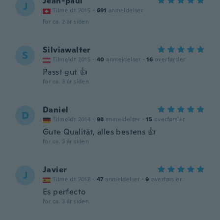
Jean-paul
J
Tilmeldt 2015
·
691
anmeldelser
for ca. 2 år siden
Silviawalter
S
Tilmeldt 2015
·
40
anmeldelser
·
16
overførsler
Passt gut 👍
for ca. 3 år siden
Daniel
D
Tilmeldt 2014
·
98
anmeldelser
·
15
overførsler
Gute Qualität, alles bestens 👍
for ca. 3 år siden
Javier
J
Tilmeldt 2018
·
47
anmeldelser
·
9
overførsler
Es perfecto
for ca. 3 år siden