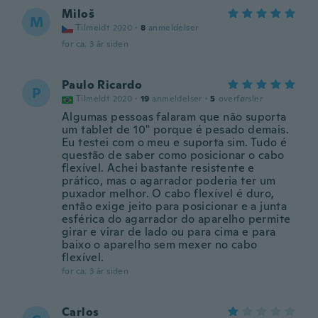
Miloš
M
Tilmeldt 2020
·
8
anmeldelser
for ca. 3 år siden
Paulo Ricardo
P
Tilmeldt 2020
·
19
anmeldelser
·
5
overførsler
Algumas pessoas falaram que não suporta
um tablet de 10" porque é pesado demais.
Eu testei com o meu e suporta sim. Tudo é
questão de saber como posicionar o cabo
flexível. Achei bastante resistente e
prático, mas o agarrador poderia ter um
puxador melhor. O cabo flexível é duro,
então exige jeito para posicionar e a junta
esférica do agarrador do aparelho permite
girar e virar de lado ou para cima e para
baixo o aparelho sem mexer no cabo
flexível.
for ca. 3 år siden
Carlos