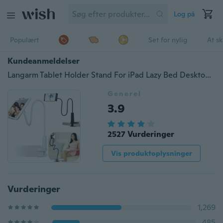
Log på
Populært
Set for nylig
At s
Kundeanmeldelser
Langarm Tablet Holder Stand For iPad Lazy Bed Desktop Holder Stand Tablet Mount Support Tablette beslag til bærbar computer
Generel
3.9
2527 Vurderinger
Vis produktoplysninger
Vurderinger
1,269
485