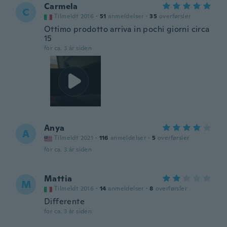
Carmela
C
Tilmeldt 2016
·
51
anmeldelser
·
35
overførsler
Ottimo prodotto arriva in pochi giorni circa
15
for ca. 3 år siden
Anya
A
Tilmeldt 2021
·
116
anmeldelser
·
5
overførsler
for ca. 3 år siden
Mattia
M
Tilmeldt 2016
·
14
anmeldelser
·
8
overførsler
Differente
for ca. 3 år siden