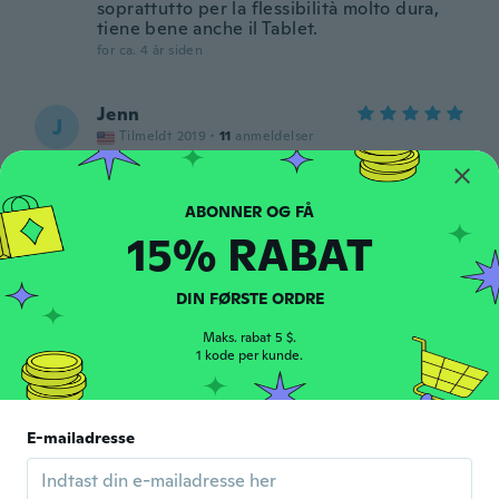
soprattutto per la flessibilità molto dura,
tiene bene anche il Tablet.
for ca. 4 år siden
Jenn
J
Tilmeldt 2019
·
11
anmeldelser
for ca. 4 år siden
弘
弘
15% RABAT
Tilmeldt 2020
·
1
anmeldelser
for ca. 4 år siden
DIN FØRSTE ORDRE
Latowya
Maks. rabat 5 $.
L
Tilmeldt 2021
1 kode per kunde.
·
5
anmeldelser
for ca. 4 år siden
E-mailadresse
Károly
K
Tilmeldt 2018
·
1095
anmeldelser
·
358
overførsler
for ca. 4 år siden