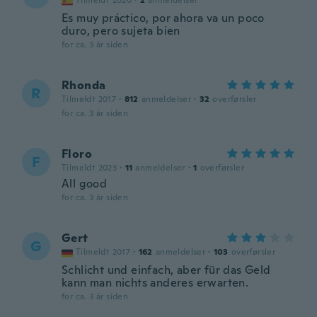
Tilmeldt 2020
·
2
anmeldelser
Es muy práctico, por ahora va un poco
duro, pero sujeta bien
for ca. 3 år siden
Rhonda
R
Tilmeldt 2017
·
812
anmeldelser
·
32
overførsler
for ca. 3 år siden
Floro
F
Tilmeldt 2023
·
11
anmeldelser
·
1
overførsler
All good
for ca. 3 år siden
Gert
G
Tilmeldt 2017
·
162
anmeldelser
·
103
overførsler
Schlicht und einfach, aber für das Geld
kann man nichts anderes erwarten.
for ca. 3 år siden