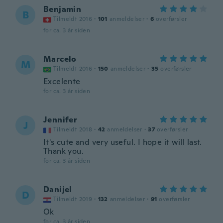
Benjamin
B
Tilmeldt 2016
·
101
anmeldelser
·
6
overførsler
for ca. 3 år siden
Marcelo
M
Tilmeldt 2016
·
150
anmeldelser
·
35
overførsler
Excelente
for ca. 3 år siden
Jennifer
J
Tilmeldt 2018
·
42
anmeldelser
·
37
overførsler
It's cute and very useful. I hope it will last.
Thank you.
for ca. 3 år siden
Danijel
D
Tilmeldt 2019
·
132
anmeldelser
·
91
overførsler
Ok
for ca. 3 år siden