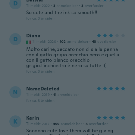
D
Tilmeldt 2022
·
3
anmeldelser
·
3
overførsler
So cute and the ink so smooth!!
for ca. 3 år siden
Diana
D
Tilmeldt 2020
·
102
anmeldelser
·
43
overførsler
Molto carine,peccato non ci sia la penna
con il gatto grigio orecchio nero e quella
con il gatto bianco orecchio
grigio.l'inchiostro è nero su tutte :(
for ca. 3 år siden
NameDeleted
N
Tilmeldt 2019
·
11
anmeldelser
for ca. 3 år siden
Kerin
K
Tilmeldt 2017
·
499
anmeldelser
·
4
overførsler
Soooooo cute love them will be giving