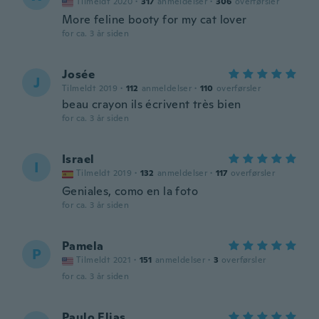
Tilmeldt 2020
·
317
anmeldelser
·
306
overførsler
More feline booty for my cat lover
for ca. 3 år siden
Josée
J
Tilmeldt 2019
·
112
anmeldelser
·
110
overførsler
beau crayon ils écrivent très bien
for ca. 3 år siden
Israel
I
Tilmeldt 2019
·
132
anmeldelser
·
117
overførsler
Geniales, como en la foto
for ca. 3 år siden
Pamela
P
Tilmeldt 2021
·
151
anmeldelser
·
3
overførsler
for ca. 3 år siden
Paulo Elias