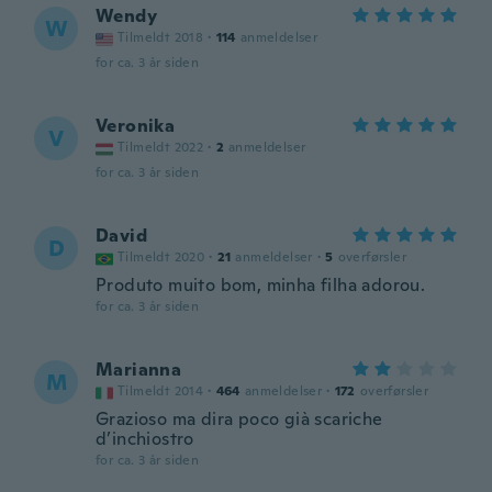
Wendy
W
Tilmeldt 2018
·
114
anmeldelser
for ca. 3 år siden
Veronika
V
Tilmeldt 2022
·
2
anmeldelser
for ca. 3 år siden
David
D
Tilmeldt 2020
·
21
anmeldelser
·
5
overførsler
Produto muito bom, minha filha adorou.
for ca. 3 år siden
Marianna
M
Tilmeldt 2014
·
464
anmeldelser
·
172
overførsler
Grazioso ma dira poco già scariche
d’inchiostro
for ca. 3 år siden