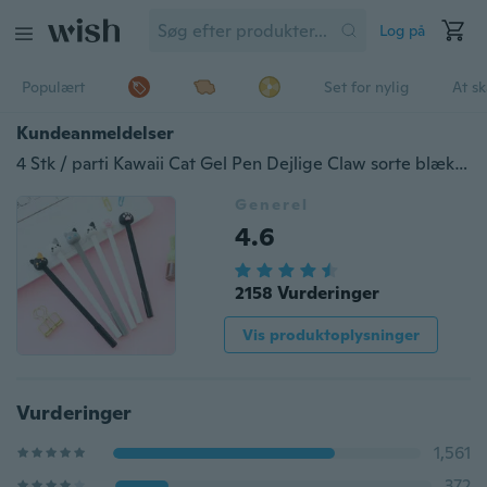
Log på
Populært
Set for nylig
At s
Kundeanmeldelser
4 Stk / parti Kawaii Cat Gel Pen Dejlige Claw sorte blækpenne til skrivning Papirvarer Skoleartikler
Generel
4.6
2158 Vurderinger
Vis produktoplysninger
Vurderinger
1,561
372