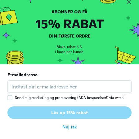
Tita
T
Tilmeldt 2016
·
330
anmeldelser
·
129
overførsler
15% RABAT
for ca. 4 år siden
DIN FØRSTE ORDRE
Cristiane
C
Tilmeldt 2018
·
163
anmeldelser
·
80
overførsler
Maks. rabat 5 $.
1 kode per kunde.
Muito lindo
for ca. 4 år siden
E-mailadresse
Katja
K
Tilmeldt 2018
·
327
anmeldelser
·
8
overførsler
for ca. 4 år siden
Send mig marketing og promovering (AKA besparelser!) via e-mail
Katrina
K
Lås op 15% rabat
Tilmeldt 2019
·
19
anmeldelser
for ca. 4 år siden
Nej tak
Misty