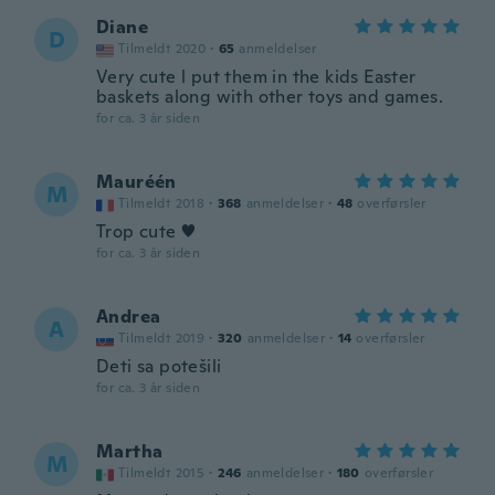
Diane
D
Tilmeldt 2020
·
65
anmeldelser
Very cute l put them in the kids Easter
baskets along with other toys and games.
for ca. 3 år siden
Mauréén
M
Tilmeldt 2018
·
368
anmeldelser
·
48
overførsler
Trop cute ♥️
for ca. 3 år siden
Andrea
A
Tilmeldt 2019
·
320
anmeldelser
·
14
overførsler
Deti sa potešili
for ca. 3 år siden
Martha
M
Tilmeldt 2015
·
246
anmeldelser
·
180
overførsler