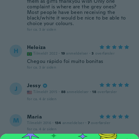
them as gifts thankyou wish Only one
complaint is where are the grey ones?
Most people have been receiving the
black/white it would be nice to be able to
choice your colours.
for ca. 3 år siden
Heloiza
H
Tilmeldt 2022
·
19
anmeldelser
·
3
overførsler
Chegou rápido foi muito bonitas
for ca. 3 år siden
Jessy
J
Tilmeldt 2015
·
88
anmeldelser
·
18
overførsler
for ca. 4 år siden
Maria
M
Tilmeldt 2016
·
134
anmeldelser
·
7
overførsler
for ca. 4 år siden