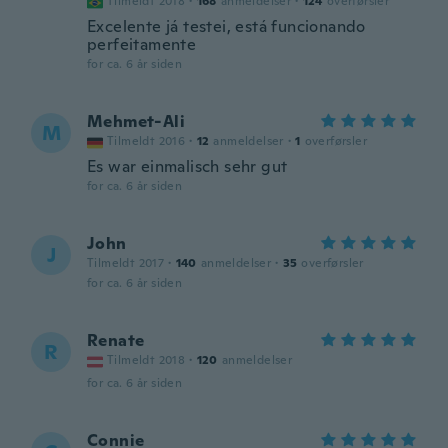
Tilmeldt 2018
·
168
anmeldelser
·
124
overførsler
Excelente já testei, está funcionando
perfeitamente
for ca. 6 år siden
Mehmet-Ali
M
Tilmeldt 2016
·
12
anmeldelser
·
1
overførsler
Es war einmalisch sehr gut
for ca. 6 år siden
John
J
Tilmeldt 2017
·
140
anmeldelser
·
35
overførsler
for ca. 6 år siden
Renate
R
Tilmeldt 2018
·
120
anmeldelser
for ca. 6 år siden
Connie