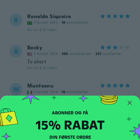
Ronaldo Siqueira
R
Tilmeldt 2015
·
19
anmeldelser
for ca. 6 år siden
Becky
B
Tilmeldt 2016
·
365
anmeldelser
·
221
overførsler
To short
for ca. 6 år siden
Munteanu
M
Tilmeldt 2014
·
16
anmeldelser
Ok
for ca. 6 år siden
15% RABAT
Silke
S
Tilmeldt 2018
·
4
anmeldelser
The cord broke after less than four weeks'
DIN FØRSTE ORDRE