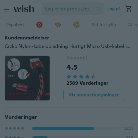
Log på
Populært
Set for nylig
At s
Kundeanmeldelser
Crzko Nylon-kabelopladning Hurtigt Micro Usb-kabel Lang opladningskabel til Samsung mobiltelefon (0,8 ft = 25 cm 3,3ft = 1m 6,6ft = 2m 10ft = 3m)
Generel
4.5
2589 Vurderinger
Vis produktoplysninger
Vurderinger
1,851
438