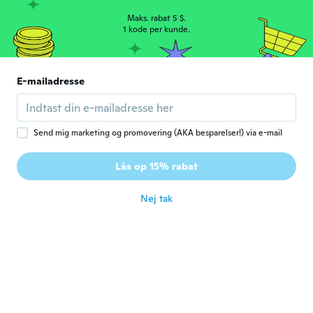
usage
Maks. rabat 5 $.
for ca. 6 år siden
1 kode per kunde.
Oirua
O
Tilmeldt 2019
·
35
anmeldelser
·
37
overførsler
E-mailadresse
Wow the cables are like described works
handy and we love it
for ca. 6 år siden
Send mig marketing og promovering (AKA besparelser!) via e-mail
Alan
A
Lås op 15% rabat
Tilmeldt 2015
·
88
anmeldelser
for ca. 6 år siden
Nej tak
Валентина
В
Tilmeldt 2019
·
7
anmeldelser
for ca. 6 år siden
Olivierbicheray27@gmail.
O
fr