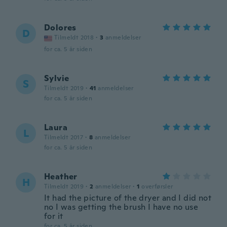
Dolores
D
Tilmeldt 2018
·
3
anmeldelser
for ca. 5 år siden
Sylvie
S
Tilmeldt 2019
·
41
anmeldelser
for ca. 5 år siden
Laura
L
Tilmeldt 2017
·
8
anmeldelser
for ca. 5 år siden
Heather
H
Tilmeldt 2019
·
2
anmeldelser
·
1
overførsler
It had the picture of the dryer and I did not
no I was getting the brush I have no use
for it
for ca. 5 år siden