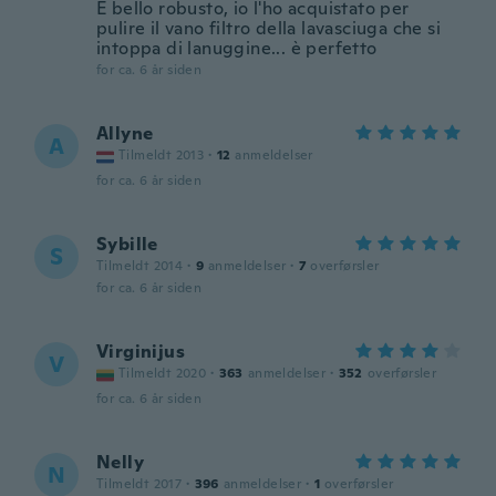
È bello robusto, io l'ho acquistato per
pulire il vano filtro della lavasciuga che si
intoppa di lanuggine... è perfetto
for ca. 6 år siden
Allyne
A
Tilmeldt 2013
·
12
anmeldelser
for ca. 6 år siden
Sybille
S
Tilmeldt 2014
·
9
anmeldelser
·
7
overførsler
for ca. 6 år siden
Virginijus
V
Tilmeldt 2020
·
363
anmeldelser
·
352
overførsler
for ca. 6 år siden
Nelly
N
Tilmeldt 2017
·
396
anmeldelser
·
1
overførsler