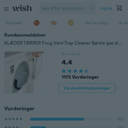
Log på
Populært
Set for nylig
At s
Kundeanmeldelser
KLÆDER TØRRER Fnug Vent Trap Cleaner Børste gas elektrisk brandforebyggelsesflaske #
Generel
4.4
1175 Vurderinger
Vis produktoplysninger
Vurderinger
765
224