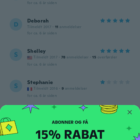
for ca. 6 år siden
Deborah
D
Tilmeldt 2017
·
11
anmeldelser
for ca. 6 år siden
Shelley
S
Tilmeldt 2017
·
78
anmeldelser
·
15
overførsler
for ca. 6 år siden
Stephanie
S
Tilmeldt 2016
·
9
anmeldelser
for ca. 6 år siden
Emily
E
Tilmeldt 2018
·
34
anmeldelser
for ca. 6 år siden
15% RABAT