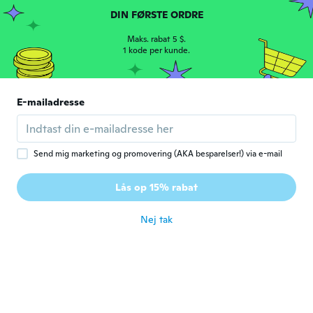
Nicole
N
DIN FØRSTE ORDRE
Tilmeldt 2018
·
29
anmeldelser
Works great, sheds bristles or I'd give it 5
Maks. rabat 5 $.
1 kode per kunde.
stars.
for ca. 6 år siden
E-mailadresse
Melinda
M
Tilmeldt 2017
·
19
anmeldelser
for ca. 6 år siden
Send mig marketing og promovering (AKA besparelser!) via e-mail
Addin
A
Lås op 15% rabat
Tilmeldt 2017
·
17
anmeldelser
·
1
overførsler
for ca. 6 år siden
Nej tak
Barbara
B
Tilmeldt 2015
·
8
anmeldelser
·
3
overførsler
Doesn't clean the lent tray out good.
for ca. 6 år siden