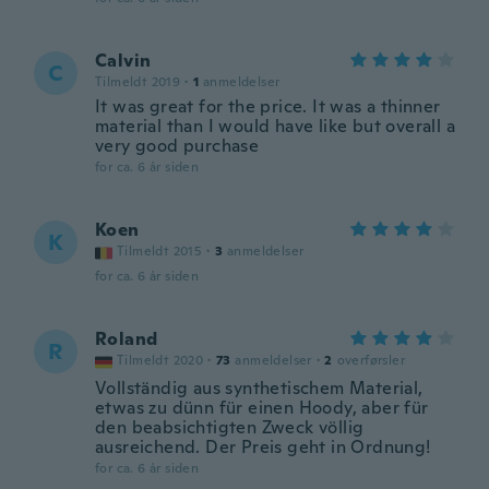
Calvin
C
Tilmeldt 2019
·
1
anmeldelser
It was great for the price. It was a thinner
material than I would have like but overall a
very good purchase
for ca. 6 år siden
Koen
K
Tilmeldt 2015
·
3
anmeldelser
for ca. 6 år siden
Roland
R
Tilmeldt 2020
·
73
anmeldelser
·
2
overførsler
Vollständig aus synthetischem Material,
etwas zu dünn für einen Hoody, aber für
den beabsichtigten Zweck völlig
ausreichend. Der Preis geht in Ordnung!
for ca. 6 år siden