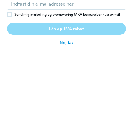
primavera.....ma bellissima
for ca. 6 år siden
Send mig marketing og promovering (AKA besparelser!) via e-mail
Mark
M
Lås op 15% rabat
Tilmeldt 2017
·
9
anmeldelser
for ca. 6 år siden
Nej tak
lorenzo
L
Tilmeldt 2016
·
4
anmeldelser
·
1
overførsler
È bellissima peccato solo che col materiale
che è stata fatta l’utilizzo è ridotto ma è
spettacolare
for ca. 6 år siden
Ken
K
Tilmeldt 2019
·
37
anmeldelser
·
10
overførsler
Very small 5xl
for ca. 6 år siden