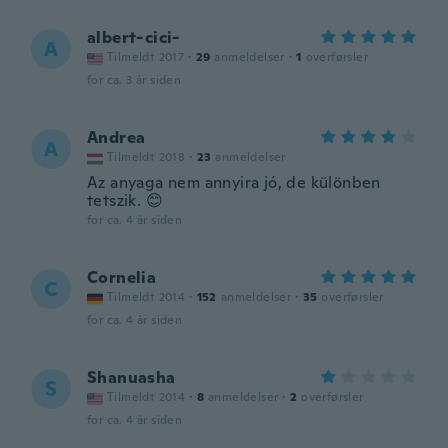
albert-cici-
A
Tilmeldt 2017
·
29
anmeldelser
·
1
overførsler
for ca. 3 år siden
Andrea
A
Tilmeldt 2018
·
23
anmeldelser
Az anyaga nem annyira jó, de különben
tetszik. 😊
for ca. 4 år siden
Cornelia
C
Tilmeldt 2014
·
152
anmeldelser
·
35
overførsler
for ca. 4 år siden
Shanuasha
S
Tilmeldt 2014
·
8
anmeldelser
·
2
overførsler
for ca. 4 år siden