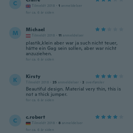
C
Tilmeldt 2018
·
1
anmeldelser
for ca. 6 år siden
Michael
M
Tilmeldt 2018
·
11
anmeldelser
plastik,klein aber war ja such nicht teuer,
hätte ein Gag sein sollen, aber war nicht
anzuziehen.
for ca. 6 år siden
Kirsty
K
Tilmeldt 2018
·
25
anmeldelser
·
2
overførsler
Beautiful design. Material very thin, this is
not a thick jumper.
for ca. 6 år siden
c.robert
C
Tilmeldt 2018
·
8
anmeldelser
for ca. 6 år siden