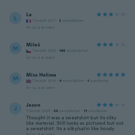
Le
L
Tilmeldt 2017
·
2
anmeldelser
for ca. 6 år siden
Miloš
M
Tilmeldt 2018
·
140
anmeldelser
for ca. 6 år siden
Miss Halima
M
Tilmeldt 2019
·
4
anmeldelser
·
1
overførsler
for ca. 6 år siden
Jason
J
Tilmeldt 2020
·
54
anmeldelser
·
11
overførsler
Thought it was a sweatshirt but its silky
like material. Still looks as pictured but not
a sweatshirt. Its a silky/satin like hoody
for ca. 6 år siden