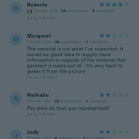
Roberta
R
Tilmeldt 2019
·
24
anmeldelser
·
4
overførsler
for ca. 7 år siden
Margaret
M
Tilmeldt 2016
·
60
anmeldelser
·
1
overførsler
The material is not what I’ve expected. It
would be good idea to supply more
information in regards of the material that
garment is made out of . It’s very hard to
guess it from the picture
for ca. 7 år siden
Nathalie
N
Tilmeldt 2017
·
20
anmeldelser
·
1
overførsler
Pas aimé du tout, pas représentatif
for ca. 7 år siden
Judy
J
Tilmeldt 2017
·
4
anmeldelser
·
1
overførsler