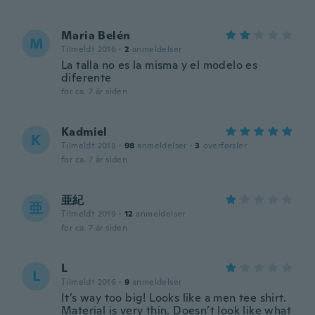
Maria Belén
M
Tilmeldt 2016
·
2
anmeldelser
La talla no es la misma y el modelo es
diferente
for ca. 7 år siden
Kadmiel
K
Tilmeldt 2018
·
98
anmeldelser
·
3
overførsler
for ca. 7 år siden
亜紀
亜
Tilmeldt 2019
·
12
anmeldelser
for ca. 7 år siden
L
L
Tilmeldt 2016
·
9
anmeldelser
It’s way too big! Looks like a men tee shirt.
Material is very thin. Doesn’t look like what