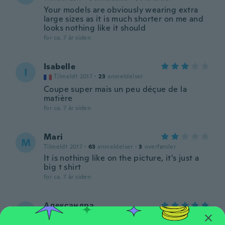
Your models are obviously wearing extra
large sizes as it is much shorter on me and
looks nothing like it should
for ca. 7 år siden
Isabelle
I
Tilmeldt 2017
·
23
anmeldelser
Coupe super mais un peu déçue de la
matière
for ca. 7 år siden
Mari
M
Tilmeldt 2017
·
63
anmeldelser
·
3
overførsler
It is nothing like on the picture, it's just a
big t shirt
for ca. 7 år siden
Александра
А
Tilmeldt 2017
·
102
anmeldelser
·
2
overførsler