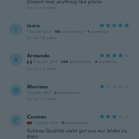
Doesnt look anything like photo
for ca. 7 år siden
iusra
I
Tilmeldt 2017
·
193
anmeldelser
·
1
overførsler
for ca. 7 år siden
Armando
A
Tilmeldt 2018
·
204
anmeldelser
·
3
overførsler
for ca. 7 år siden
Mariana
M
Tilmeldt 2017
·
3
anmeldelser
for ca. 7 år siden
Carmen
C
Tilmeldt 2018
·
17
anmeldelser
Schöne Qualität sieht gut aus nur leider zu
klein