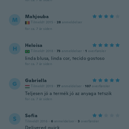
for ca. 7 år siden
Mahjouba
M
Tilmeldt 2015
·
28
anmeldelser
for ca. 7 år siden
Heloisa
H
Tilmeldt 2018
·
73
anmeldelser
·
1
overførsler
linda blusa, linda cor, tecido gostoso
for ca. 7 år siden
Gabriella
G
Tilmeldt 2019
·
77
anmeldelser
·
107
overførsler
Teljesen jó a termék jó az anyaga tetszik
for ca. 7 år siden
Sofia
S
Tilmeldt 2016
·
6
anmeldelser
·
3
overførsler
Delivered quick