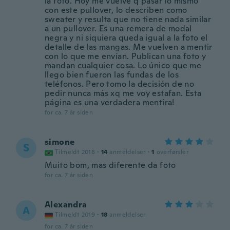
la foto. Hoy me vuelve q pasar lo mismo
con este pullover, lo describen como
sweater y resulta que no tiene nada similar
a un pullover. Es una remera de modal
negra y ni siquiera queda igual a la foto el
detalle de las mangas. Me vuelven a mentir
con lo que me envían. Publican una foto y
mandan cualquier cosa. Lo único que me
llego bien fueron las fundas de los
teléfonos. Pero tomo la decisión de no
pedir nunca más xq me voy estafan. Esta
página es una verdadera mentira!
for ca. 7 år siden
simone
S
Tilmeldt 2018
·
14
anmeldelser
·
1
overførsler
Muito bom, mas diferente da foto
for ca. 7 år siden
Alexandra
A
Tilmeldt 2019
·
18
anmeldelser
for ca. 7 år siden