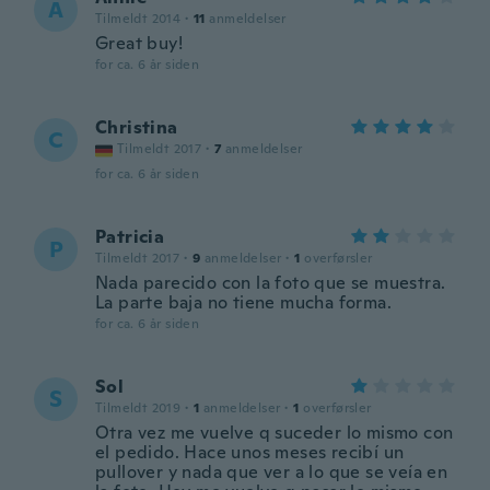
A
Tilmeldt 2014
·
11
anmeldelser
Great buy!
for ca. 6 år siden
Christina
C
Tilmeldt 2017
·
7
anmeldelser
for ca. 6 år siden
Patricia
P
Tilmeldt 2017
·
9
anmeldelser
·
1
overførsler
Nada parecido con la foto que se muestra.
La parte baja no tiene mucha forma.
for ca. 6 år siden
Sol
S
Tilmeldt 2019
·
1
anmeldelser
·
1
overførsler
Otra vez me vuelve q suceder lo mismo con
el pedido. Hace unos meses recibí un
pullover y nada que ver a lo que se veía en