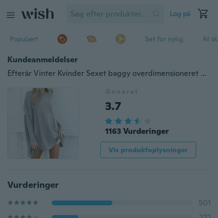
Log på
Populært
Set for nylig
At s
Kundeanmeldelser
Efterår Vinter Kvinder Sexet baggy overdimensioneret Batwing ærme strikkede trøjer Pullover sweater toppe
Generel
3.7
1163 Vurderinger
Vis produktoplysninger
Vurderinger
501
222