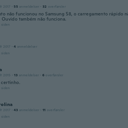
dt 2017
·
55
anmeldelser
·
32
overførsler
to não funcionou no Samsung S8, o carregamento rápido nã
 Ouvido também não funciona.
r siden
dt 2017
·
4
anmeldelser
r siden
a
dt 2015
·
13
anmeldelser
·
6
overførsler
certinho.
r siden
rolina
dt 2017
·
43
anmeldelser
·
11
overførsler
r siden