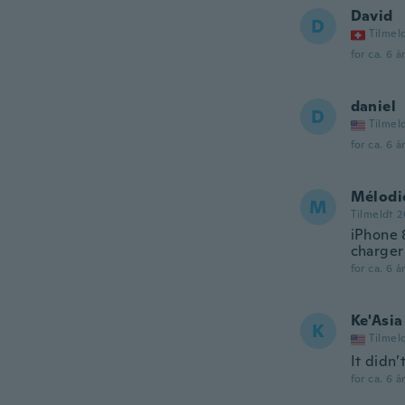
David
D
Tilmel
for ca. 6 å
daniel
D
Tilmel
for ca. 6 å
Mélodi
M
Tilmeldt 2
iPhone 
charger
for ca. 6 å
Ke'Asia
K
Tilmel
It didn’
for ca. 6 å