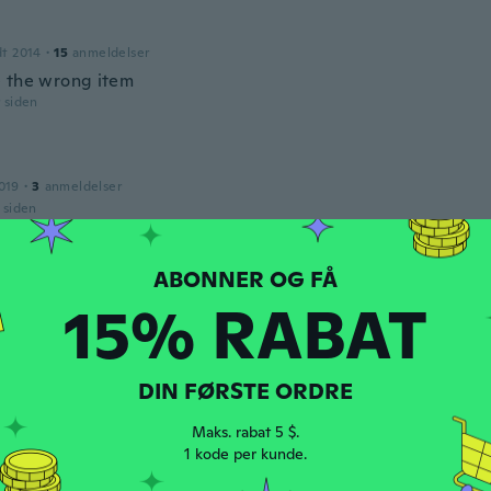
dt 2014
·
15
anmeldelser
 the wrong item
r siden
019
·
3
anmeldelser
r siden
dt 2017
·
6
anmeldelser
15% RABAT
kke aldri funka
r siden
DIN FØRSTE ORDRE
015
·
35
anmeldelser
·
16
overførsler
Maks. rabat 5 $.
r siden
1 kode per kunde.