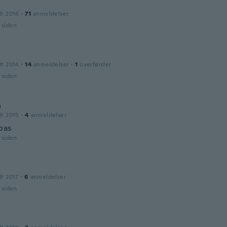
dt 2016
·
71
anmeldelser
r siden
dt 2014
·
14
anmeldelser
·
1
overførsler
r siden
a
dt 2015
·
4
anmeldelser
pas
r siden
dt 2017
·
6
anmeldelser
r siden