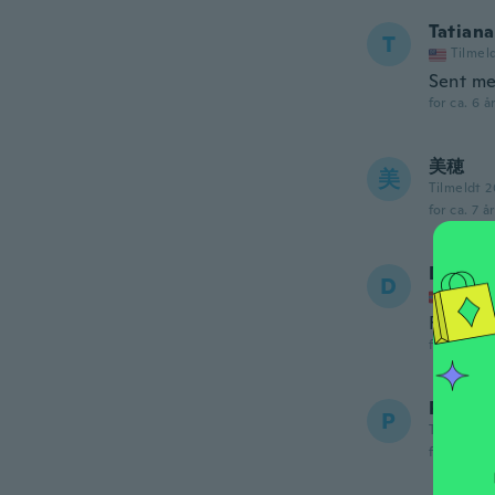
Tatiana
T
Tilmel
Sent me
for ca. 6 å
美穂
美
Tilmeldt 2
for ca. 7 å
Daniel
D
Tilmel
Funker i
for ca. 7 å
Phillip
P
Tilmeldt 2
for ca. 7 å