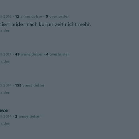
dt 2016
·
12
anmeldelser
·
5
overførsler
iert leider nach kurzer zeit nicht mehr.
r siden
dt 2017
·
49
anmeldelser
·
4
overførsler
r siden
dt 2014
·
159
anmeldelser
r siden
eve
dt 2014
·
2
anmeldelser
r siden