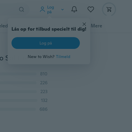
Log
på
ledyrstilbehør
Gadgets
Værktøj
Mere
Lås op for tilbud specielt til dig!
Log på
1 PC Portable USB Type-C To 3.5mm Headphone Audio Splitter Converter Adapter
New to Wish?
Tilmeld
810
226
223
132
686