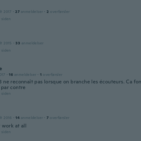
dt 2017
·
27
anmeldelser
·
2
overførsler
r siden
dt 2015
·
33
anmeldelser
r siden
e
017
·
16
anmeldelser
·
1
overførsler
8 ne reconnaît pas lorsque on branche les écouteurs. Ca fo
 par contre
r siden
dt 2016
·
14
anmeldelser
·
7
overførsler
t work at all
r siden