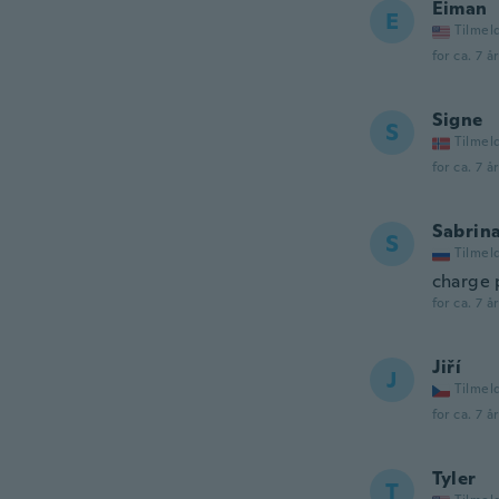
Eiman
E
Tilmel
for ca. 7 å
Signe
S
Tilmel
for ca. 7 å
Sabrin
S
Tilmel
charge 
for ca. 7 å
Jiří
J
Tilmel
for ca. 7 å
Tyler
T