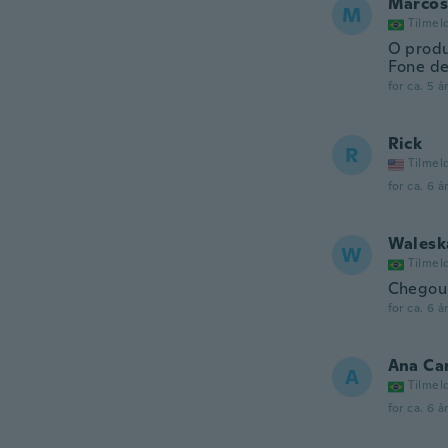
Marcos
M
Tilmel
O produ
Fone de
for ca. 5 å
Rick
R
Tilmel
for ca. 6 å
Walesk
W
Tilmel
Chegou 
for ca. 6 å
Ana Ca
A
Tilmel
for ca. 6 å