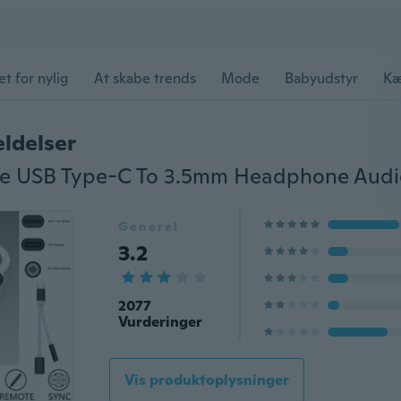
et for nylig
At skabe trends
Mode
Babyudstyr
Kæ
ldelser
Generel
3.2
2077
Vurderinger
Vis produktoplysninger