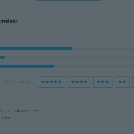
melser
Mest nyttigt
s
dt 2020
·
19
anmeldelser
r siden