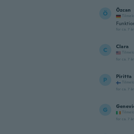
Özcan
Ö
Tilmel
Funktion
for ca. 7 å
Clara
C
Tilmel
for ca. 7 å
Piritta
P
Tilmel
for ca. 7 å
Genevi
G
Tilmel
for ca. 7 å