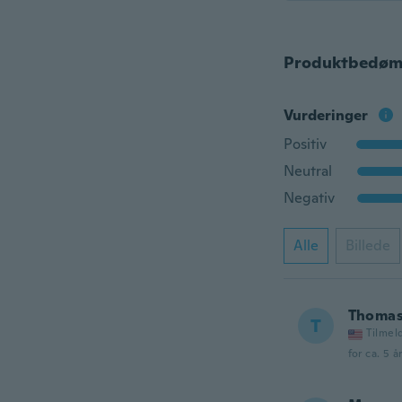
Produktbedøm
Vurderinger
Positiv
Neutral
Negativ
Alle
Billede
Thoma
T
Tilmel
for ca. 5 å