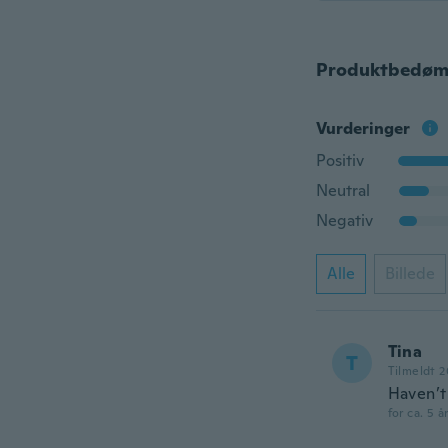
Produktbedøm
Vurderinger
Positiv
Neutral
Negativ
Alle
Billede
Tina
T
Tilmeldt 2
Haven’t
for ca. 5 å