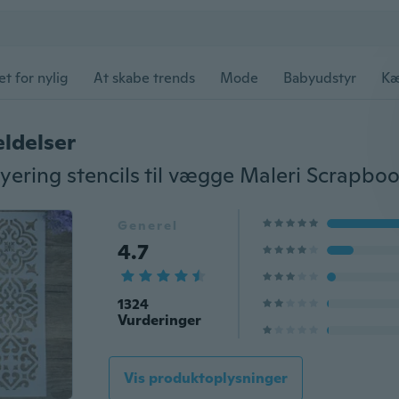
et for nylig
At skabe trends
Mode
Babyudstyr
Kæ
ldelser
Generel
4.7
1324
Vurderinger
Vis produktoplysninger