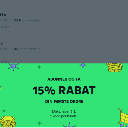
ita
dt 2015
·
209
anmeldelser
r siden
ev
dt 2015
·
30
anmeldelser

r siden
wn
dt 2017
·
12
anmeldelser
·
2
overførsler
15% RABAT
hem
r siden
DIN FØRSTE ORDRE
Maks. rabat 5 $.
1 kode per kunde.
dt 2016
·
2
anmeldelser
α 3 μήνες μέχρι να έρθει. Αργεί πάρα πολύ