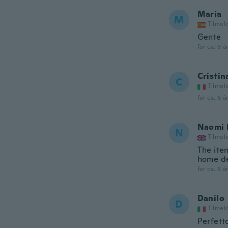
María
M
Tilmel
Gente
for ca. 6 å
Cristin
C
Tilmel
for ca. 6 å
Naomi 
N
Tilmel
The item
home d
for ca. 6 å
Danilo
D
Tilmel
Perfett