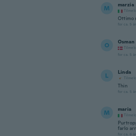
marzia
M
Tilmel
Ottimo 
for ca. 5 å
Osman
O
Tilmel
for ca. 5 å
Linda
L
Tilmel
Thin
for ca. 5 å
maria
M
Tilmel
Purtrop
farlo ar
for ca. 6 å