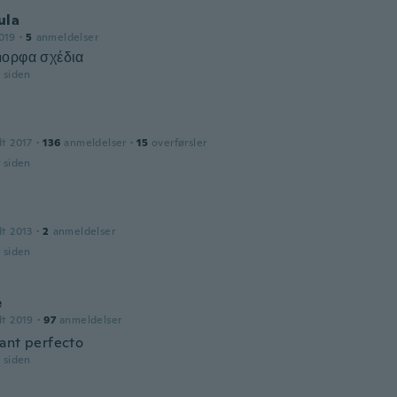
ula
019
·
5
anmeldelser
ορφα σχέδια
r siden
dt 2017
·
136
anmeldelser
·
15
overførsler
r siden
a
dt 2013
·
2
anmeldelser
r siden
e
dt 2019
·
97
anmeldelser
ant perfecto
r siden