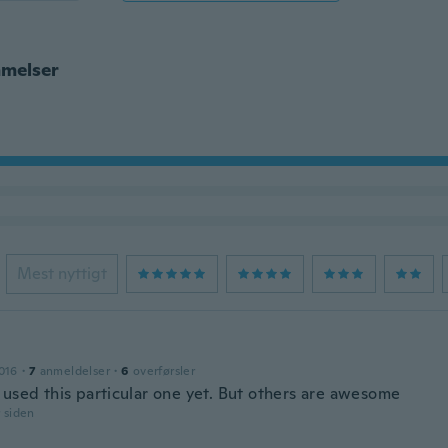
melser
Mest nyttigt
016
·
7
anmeldelser
·
6
overførsler
 used this particular one yet. But others are awesome
r siden