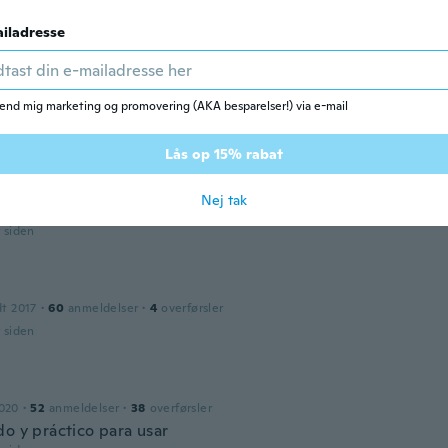
r siden
iladresse
dt 2018
·
5
anmeldelser
·
5
overførsler
end mig marketing og promovering (AKA besparelser!) via e-mail
es a mérete.
r siden
Lås op 15% rabat
Nej tak
015
·
16
anmeldelser
r siden
dt 2017
·
60
anmeldelser
·
4
overførsler
r siden
2020
·
52
anmeldelser
·
38
overførsler
do y práctico para usar