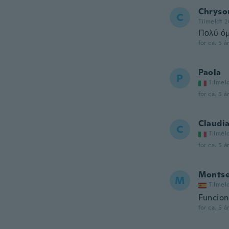
Chryso
C
Tilmeldt 2
Πολύ όμ
for ca. 5 å
Paola
P
Tilmel
for ca. 5 å
Claudi
C
Tilmel
for ca. 5 å
Monts
M
Tilmel
Funcion
for ca. 5 å