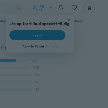
Log
på
ledyrstilbehør
Gadgets
Værktøj
Mere
Lås op for tilbud specielt til dig!
Log på
DIY Craft Layering stencils til vægge Maleri Scrapbooking Stamping Stamp Album Dekorativ prægning Papirkort Blomsterskabelon
New to Wish?
Tilmeld
1,024
203
63
17
17