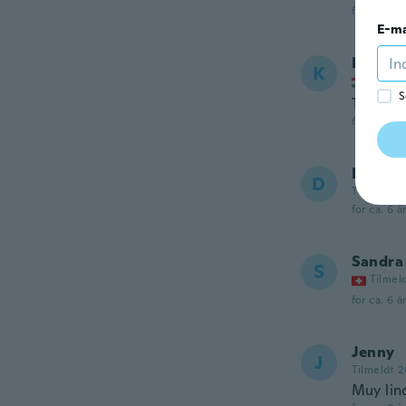
for ca. 6 å
E-ma
Kata
K
Tilmel
S
Tökélet
for ca. 6 å
Daaud
D
Tilmeldt 2
for ca. 6 å
Sandra
S
Tilmel
for ca. 6 å
Jenny
J
Tilmeldt 
Muy lin