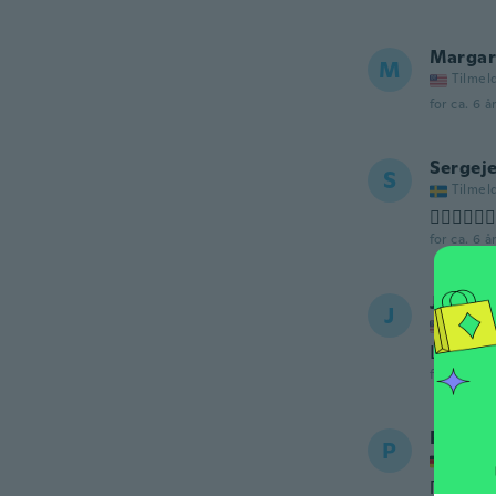
Margar
M
Tilmel
for ca. 6 å
Sergej
S
Tilmel
👍🏼👍🏼👍
for ca. 6 å
Jawnja
J
Tilmel
Love t
for ca. 6 å
Persa
P
Tilmel
Περίμεν