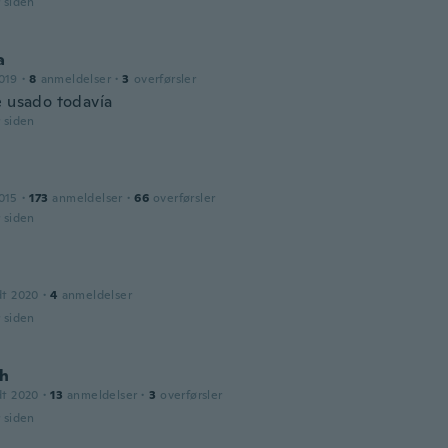
r siden
a
019
·
8
anmeldelser
·
3
overførsler
e usado todavía
r siden
015
·
173
anmeldelser
·
66
overførsler
r siden
dt 2020
·
4
anmeldelser
r siden
h
dt 2020
·
13
anmeldelser
·
3
overførsler
r siden