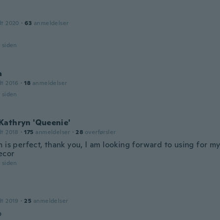
dt 2020
·
63
anmeldelser
r siden
a
dt 2016
·
18
anmeldelser
r siden
Kathryn 'Queenie'
dt 2018
·
175
anmeldelser
·
28
overførsler
 is perfect, thank you, I am looking forward to using for m
ecor
r siden
dt 2019
·
25
anmeldelser
o