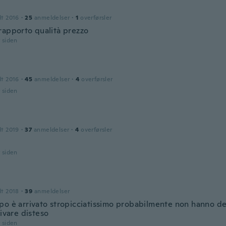
dt 2016
·
25
anmeldelser
·
1
overførsler
rapporto qualità prezzo
r siden
dt 2016
·
45
anmeldelser
·
4
overførsler
r siden
dt 2019
·
37
anmeldelser
·
4
overførsler
r siden
dt 2018
·
39
anmeldelser
po è arrivato stropicciatissimo probabilmente non hanno de
rivare disteso
r siden