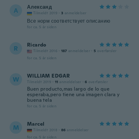
Александ
А
Tilmeldt 2019
·
3
anmeldelser
Все норм соответствует описанию
for ca. 5 år siden
Ricardo
R
Tilmeldt 2016
·
187
anmeldelser
·
5
overførsler
for ca. 5 år siden
WILLIAM EDGAR
W
Tilmeldt 2019
·
11
anmeldelser
·
6
overførsler
Buen producto,mas largo de lo que
esperaba,pero tiene una imagen clara y
buena tela
for ca. 5 år siden
Marcel
M
Tilmeldt 2018
·
86
anmeldelser
for ca. 5 år siden