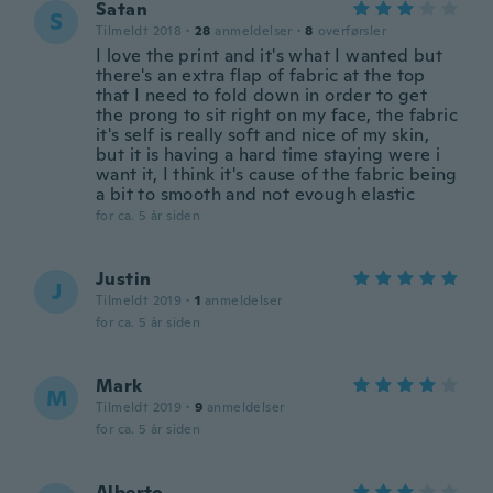
Satan
S
Tilmeldt 2018
·
28
anmeldelser
·
8
overførsler
I love the print and it's what I wanted but
there's an extra flap of fabric at the top
that I need to fold down in order to get
the prong to sit right on my face, the fabric
it's self is really soft and nice of my skin,
but it is having a hard time staying were i
want it, I think it's cause of the fabric being
a bit to smooth and not evough elastic
for ca. 5 år siden
Justin
J
Tilmeldt 2019
·
1
anmeldelser
for ca. 5 år siden
Mark
M
Tilmeldt 2019
·
9
anmeldelser
for ca. 5 år siden
Alberto