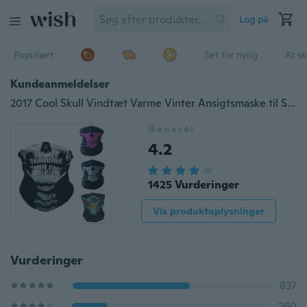
Log på
Populært
Set for nylig
At s
Kundeanmeldelser
2017 Cool Skull Vindtæt Varme Vinter Ansigtsmaske til Ski Snowboard Motorcykel Cykelfiskeri
Generel
4.2
1425 Vurderinger
Vis produktoplysninger
Vurderinger
837
260