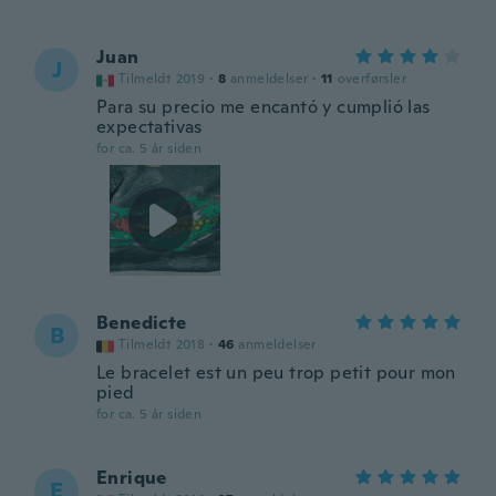
Juan
J
Tilmeldt 2019
·
8
anmeldelser
·
11
overførsler
Para su precio me encantó y cumplió las
expectativas
for ca. 5 år siden
Benedicte
B
Tilmeldt 2018
·
46
anmeldelser
Le bracelet est un peu trop petit pour mon
pied
for ca. 5 år siden
Enrique
E