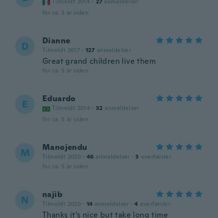
Tilmeldt 2014
·
27
anmeldelser
for ca. 5 år siden
Dianne
D
Tilmeldt 2017
·
127
anmeldelser
Great grand children live them
for ca. 5 år siden
Eduardo
E
Tilmeldt 2014
·
32
anmeldelser
for ca. 5 år siden
Manojendu
M
Tilmeldt 2020
·
46
anmeldelser
·
3
overførsler
for ca. 5 år siden
najib
N
Tilmeldt 2020
·
14
anmeldelser
·
4
overførsler
Thanks it’s nice but take long time