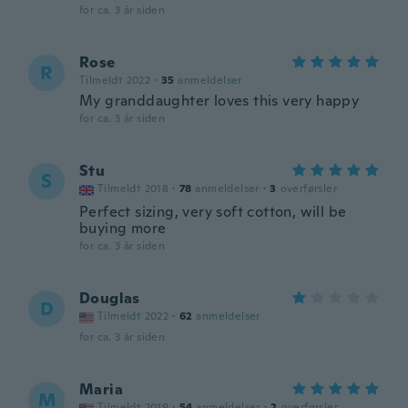
for ca. 3 år siden
Rose
R
Tilmeldt 2022
·
35
anmeldelser
My granddaughter loves this very happy
for ca. 3 år siden
Stu
S
Tilmeldt 2018
·
78
anmeldelser
·
3
overførsler
Perfect sizing, very soft cotton, will be
buying more
for ca. 3 år siden
Douglas
D
Tilmeldt 2022
·
62
anmeldelser
for ca. 3 år siden
Maria
M
Tilmeldt 2019
·
54
anmeldelser
·
2
overførsler