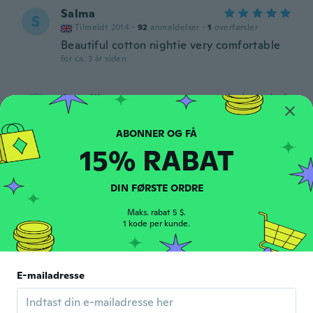
Salma
S
Tilmeldt 2014
·
92
anmeldelser
·
1
overførsler
Beautiful cotton nightie very comfortable
for ca. 3 år siden
Angelika
A
Tilmeldt 2020
·
15
anmeldelser
·
2
overførsler
Sehr gute Qualität
for ca. 3 år siden
15% RABAT
Sylvie
DIN FØRSTE ORDRE
S
Tilmeldt 2022
·
2
anmeldelser
for ca. 3 år siden
Maks. rabat 5 $.
1 kode per kunde.
Nik
N
Tilmeldt 2017
·
15
anmeldelser
E-mailadresse
Ist wie abgebildet wunder schön vielen
Dank
for ca. 3 år siden