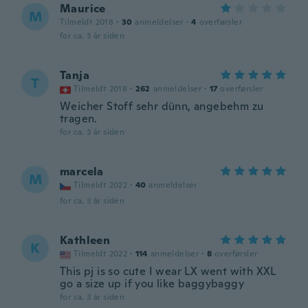
Maurice
M
Tilmeldt 2018
·
30
anmeldelser
·
4
overførsler
for ca. 3 år siden
Tanja
T
Tilmeldt 2018
·
262
anmeldelser
·
17
overførsler
Weicher Stoff sehr dünn, angebehm zu
tragen.
for ca. 3 år siden
marcela
M
Tilmeldt 2022
·
40
anmeldelser
for ca. 3 år siden
Kathleen
K
Tilmeldt 2022
·
114
anmeldelser
·
8
overførsler
This pj is so cute I wear LX went with XXL
go a size up if you like baggybaggy
for ca. 3 år siden