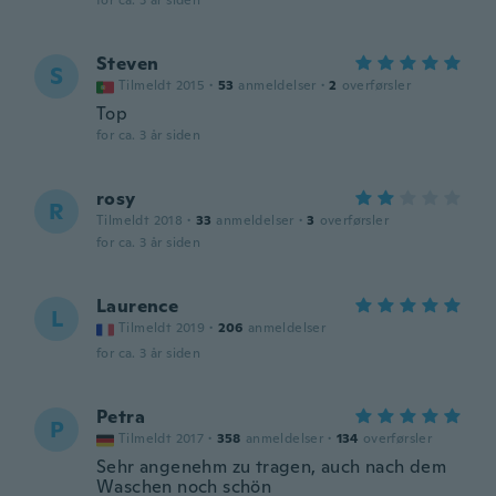
for ca. 3 år siden
Steven
S
Tilmeldt 2015
·
53
anmeldelser
·
2
overførsler
Top
for ca. 3 år siden
rosy
R
Tilmeldt 2018
·
33
anmeldelser
·
3
overførsler
for ca. 3 år siden
Laurence
L
Tilmeldt 2019
·
206
anmeldelser
for ca. 3 år siden
Petra
P
Tilmeldt 2017
·
358
anmeldelser
·
134
overførsler
Sehr angenehm zu tragen, auch nach dem
Waschen noch schön