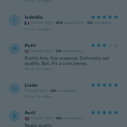
for ca. 3 år siden
Isabelle
I
Tilmeldt 2017
·
1218
anmeldelser
·
132
overførsler
for ca. 3 år siden
Patti
P
Tilmeldt 2022
·
319
anmeldelser
Pretty thin, thin material. Definitely not
quality. But, it's a cute jammy.
for ca. 3 år siden
Linda
L
Tilmeldt 2019
·
225
anmeldelser
for ca. 3 år siden
Avril
A
Tilmeldt 2018
·
426
anmeldelser
Really pretty