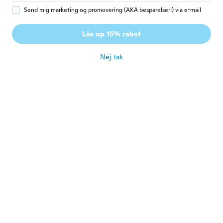
Send mig marketing og promovering (AKA besparelser!) via e-mail
Julie
J
Lås op 15% rabat
Tilmeldt 2015
·
39
anmeldelser
for ca. 3 år siden
Nej tak
Ryan
R
Tilmeldt 2019
·
29
anmeldelser
·
2
overførsler
Exactly the same.very happy with shirt.will
buy from again
for ca. 3 år siden
Wendy
W
Tilmeldt 2019
·
138
anmeldelser
for ca. 3 år siden
Marilyn
M
Tilmeldt 2020
·
30
anmeldelser
·
6
overførsler
Marilyn Harrison 13windermere Rood