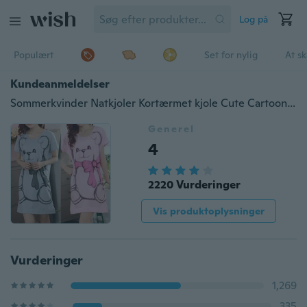
Log på
Populært
Set for nylig
At s
Kundeanmeldelser
Sommerkvinder Natkjoler Kortærmet kjole Cute Cartoon Bear Printed Sleepwear
Generel
4
2220 Vurderinger
Vis produktoplysninger
Vurderinger
1,269
335