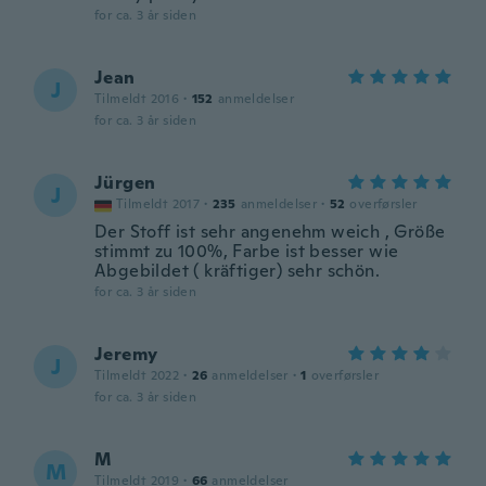
for ca. 3 år siden
Jean
J
Tilmeldt 2016
·
152
anmeldelser
for ca. 3 år siden
Jürgen
J
Tilmeldt 2017
·
235
anmeldelser
·
52
overførsler
Der Stoff ist sehr angenehm weich , Größe
stimmt zu 100%, Farbe ist besser wie
Abgebildet ( kräftiger) sehr schön.
for ca. 3 år siden
Jeremy
J
Tilmeldt 2022
·
26
anmeldelser
·
1
overførsler
for ca. 3 år siden
M
M
Tilmeldt 2019
·
66
anmeldelser