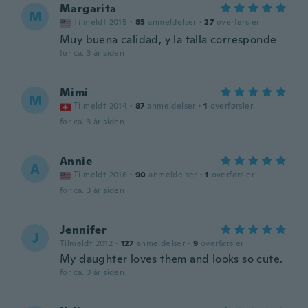
Margarita
M
Tilmeldt 2015
·
85
anmeldelser
·
27
overførsler
Muy buena calidad, y la talla corresponde
for ca. 3 år siden
Mimi
M
Tilmeldt 2014
·
87
anmeldelser
·
1
overførsler
for ca. 3 år siden
Annie
A
Tilmeldt 2016
·
90
anmeldelser
·
1
overførsler
for ca. 3 år siden
Jennifer
J
Tilmeldt 2012
·
127
anmeldelser
·
9
overførsler
My daughter loves them and looks so cute.
for ca. 3 år siden