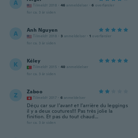
Á
Tilmeldt 2018
·
46
anmeldelser
·
6
overførsler
for ca. 3 år siden
Anh Nguyen
A
Tilmeldt 2018
·
3
anmeldelser
·
1
overførsler
for ca. 3 år siden
Kéley
K
Tilmeldt 2015
·
40
anmeldelser
for ca. 3 år siden
Zaboo
Z
Tilmeldt 2017
·
6
anmeldelser
Déçu car sur l’avant et l’arrière du leggings
il y a deux coutures!!! Pas très jolie la
finition. Et pas du tout chaud…
for ca. 3 år siden