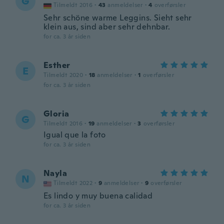
G
Tilmeldt 2016
·
43
anmeldelser
·
4
overførsler
Sehr schöne warme Leggins. Sieht sehr
klein aus, sind aber sehr dehnbar.
for ca. 3 år siden
Esther
E
Tilmeldt 2020
·
18
anmeldelser
·
1
overførsler
for ca. 3 år siden
Gloria
G
Tilmeldt 2016
·
19
anmeldelser
·
3
overførsler
Igual que la foto
for ca. 3 år siden
Nayla
N
Tilmeldt 2022
·
9
anmeldelser
·
9
overførsler
Es lindo y muy buena calidad
for ca. 3 år siden