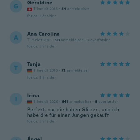
Géraldine
G
Tilmeldt 2015
·
54
anmeldelser
for ca. 3 år siden
Ana Carolina
A
Tilmeldt 2015
·
98
anmeldelser
·
3
overførsler
for ca. 3 år siden
Tanja
T
Tilmeldt 2016
·
72
anmeldelser
for ca. 3 år siden
Irina
I
Tilmeldt 2020
·
641
anmeldelser
·
8
overførsler
Perfekt, nur die haben Glitzer , und ich
habe die für einen Jungen gekauft
for ca. 3 år siden
Ángel