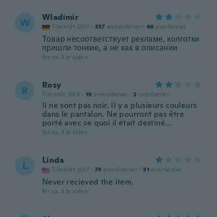
Wladimir
W
Tilmeldt 2017
·
357
anmeldelser
·
66
overførsler
Товар несоответствует рекламе, колготки
пришли тонкие, а не как в описании
for ca. 3 år siden
Rosy
R
Tilmeldt 2018
·
19
anmeldelser
·
2
overførsler
Il ne sont pas noir. Il y a plusieurs couleurs
dans le pantalon. Ne pourront pas être
porté avec se quoi il était destiné...
for ca. 3 år siden
Linda
L
Tilmeldt 2017
·
74
anmeldelser
·
31
overførsler
Never recieved the item.
for ca. 3 år siden