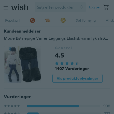
Log på
Populært
Set for nylig
At s
Kundeanmeldelser
Mode Børnepige Vinter Leggings Elastisk varm tyk strømpebukser til 4-12 år bukser med fleece
Generel
4.5
1407 Vurderinger
Vis produktoplysninger
Vurderinger
998
222