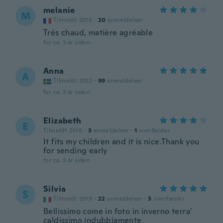
melanie
M
Tilmeldt 2016
·
20
anmeldelser
Très chaud, matière agréable
for ca. 3 år siden
Anna
A
Tilmeldt 2022
·
99
anmeldelser
for ca. 3 år siden
Elizabeth
E
Tilmeldt 2018
·
3
anmeldelser
·
1
overførsler
It fits my children and it is nice.Thank you
for sending early
for ca. 3 år siden
Silvia
S
Tilmeldt 2019
·
22
anmeldelser
·
3
overførsler
Bellissimo come in foto in inverno terra'
caldissimo indubbiamente