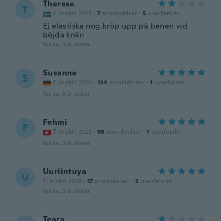
Therese
T
Tilmeldt 2022
·
7
anmeldelser
·
5
overførsler
Ej elastiska nog.kröp upp på benen vid
böjda knän
for ca. 3 år siden
Susanne
S
Tilmeldt 2020
·
124
anmeldelser
·
1
overførsler
for ca. 3 år siden
Fehmi
F
Tilmeldt 2022
·
68
anmeldelser
·
1
overførsler
for ca. 3 år siden
Uuriintuya
U
Tilmeldt 2018
·
17
anmeldelser
·
3
overførsler
for ca. 3 år siden
Teara