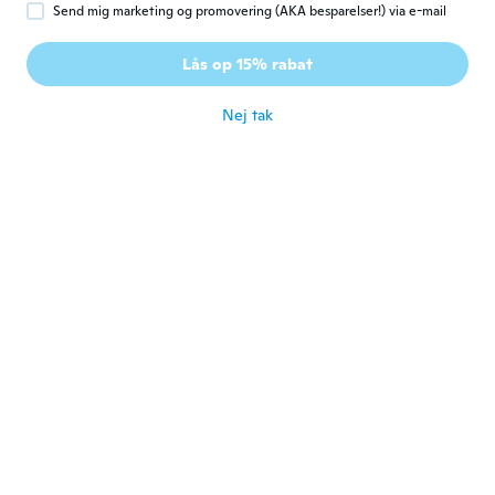
Send mig marketing og promovering (AKA besparelser!) via e-mail
Dopher
D
Lås op 15% rabat
Tilmeldt 2016
·
10
anmeldelser
for ca. 3 år siden
Nej tak
Manduela
M
Tilmeldt 2017
·
24
anmeldelser
Isr zu empfehlen
for ca. 3 år siden
Slavica
S
Tilmeldt 2020
·
205
anmeldelser
Sehr schönne Hose weich und warm
for ca. 3 år siden
aldo
A
Tilmeldt 2020
·
7
anmeldelser
·
3
overførsler
A mi hija le encanto, tiene 7 años. Es súper