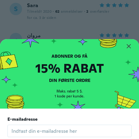
Sara
S
Tilmeldt 2020
·
62
anmeldelser
·
2
overførsler
for ca. 3 år siden
مروان
م
Tilmeldt 2019
·
1
anmeldelser
for ca. 3 år siden
15% RABAT
Olena
O
Tilmeldt 2021
·
7
anmeldelser
·
1
overførsler
for ca. 3 år siden
DIN FØRSTE ORDRE
Maks. rabat 5 $.
1 kode per kunde.
niloufar
N
Tilmeldt 2017
·
5
anmeldelser
meer een thermo, zit geen harige voering
in wat je op de foto ziet. Baal er enorm van.
E-mailadresse
Het is ook niet zwart. soort blauw met
glitters erin! Afknapper
for ca. 3 år siden