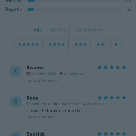
Neutral
158
Negativ
132
Alle
Billede
Mest nyttigt
Kwame
K
Tilmeldt 2020
·
6
anmeldelser
for ca. et år siden
Reza
R
Tilmeldt 2018
·
16
anmeldelser
·
2
overførsler
I love it thanks so much
for ca. et år siden
Sedrick