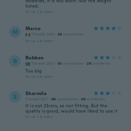
however, it is too short. Not the length
listed.
for ca. 2 år siden
Marco
M
Tilmeldt 2023
·
28
anmeldelser
for ca. 2 år siden
Bubben
B
Tilmeldt 2023
·
53
anmeldelser
·
28
overførsler
Too big
for ca. 2 år siden
Sharmila
S
Tilmeldt 2017
·
60
anmeldelser
·
40
overførsler
It is not 23cms, so not fitting. But the
quality is good, would have liked to use it
for ca. 2 år siden