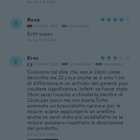
for ca. 2 år siden
René
R
Tilmeldt 2020
·
50
anmeldelser
Echt super.
for ca. 2 år siden
Eros
E
Tilmeldt 2020
·
697
anmeldelser
·
628
overførsler
Comincio col dire che non è 23cm come
descritto ma 22 cm,e anche se è solo 1 cm
di differenza,in un articolo del genere può
risultare significativa. Infatti se fosse stato
23cm sarei riuscito a chiuderlo,mentre di
22cm,per poco ma non basta.Tutto
sommato un braccialetto carino e per le
misure scarse aggiungerò un anellino
anche se sarei stato più soddisfatto se le
misure avessero rispettato la descrizione
del prodotto.
for ca. 2 år siden