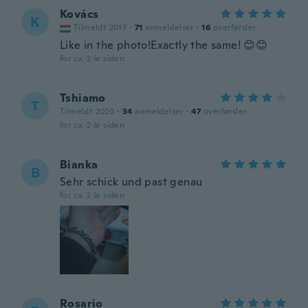
Kovács
K
Tilmeldt 2017
·
71
anmeldelser
·
16
overførsler
Like in the photo!Exactly the same! 😊😊
for ca. 2 år siden
Tshiamo
T
Tilmeldt 2020
·
34
anmeldelser
·
47
overførsler
for ca. 2 år siden
Bianka
B
Sehr schick und past genau
for ca. 2 år siden
Rosario