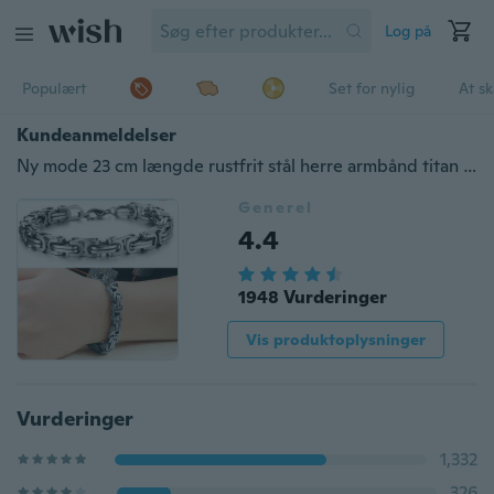
Log på
Populært
Set for nylig
At s
Kundeanmeldelser
Ny mode 23 cm længde rustfrit stål herre armbånd titan armbånd bred 8mm
Generel
4.4
1948 Vurderinger
Vis produktoplysninger
Vurderinger
1,332
326