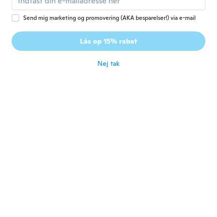
Send mig marketing og promovering (AKA besparelser!) via e-mail
Manuel
M
Tilmeldt 2020
·
64
anmeldelser
Lås op 15% rabat
Preis/Leistung super
for ca. 2 år siden
Nej tak
Adolphus
A
Tilmeldt 2017
·
7
anmeldelser
·
3
overførsler
Very nice bracelet!!
for ca. 2 år siden
César
C
Tilmeldt 2017
·
18
anmeldelser
·
15
overførsler
Tal cual como figura en el catálogo, me
gusto
for ca. 2 år siden
Sara
S