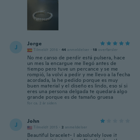
Jorge
J
Tilmeldt 2016
·
44
anmeldelser
·
18
overførsler
No me canso de perdir está pulsera, hace
un mes la encargue me llegó antes de
tiempo pero tuve un percance y se me
rompió, la volví a pedir y me llevo a la fecha
acordada, la he pedido porque es muy
buen material y el diseño es lindo, eso sí si
eres una persona delgada te quedará algo
grande porque es de tamaño gruesa
for ca. 2 år siden
John
J
Tilmeldt 2015
·
2
anmeldelser
Beautiful bracelet- I absolutely love it