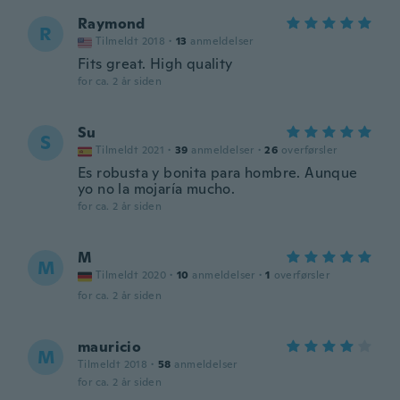
Raymond
R
Tilmeldt 2018
·
13
anmeldelser
Fits great. High quality
for ca. 2 år siden
Su
S
Tilmeldt 2021
·
39
anmeldelser
·
26
overførsler
Es robusta y bonita para hombre. Aunque
yo no la mojaría mucho.
for ca. 2 år siden
M
M
Tilmeldt 2020
·
10
anmeldelser
·
1
overførsler
for ca. 2 år siden
mauricio
M
Tilmeldt 2018
·
58
anmeldelser
for ca. 2 år siden