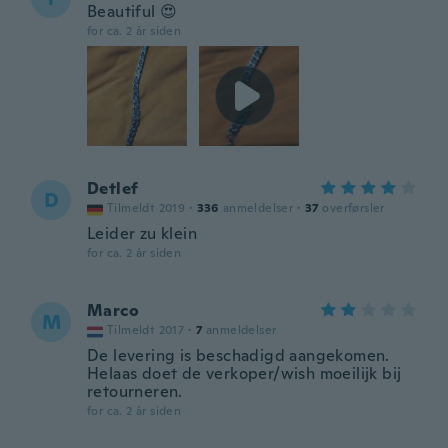
Beautiful 😍
for ca. 2 år siden
Detlef
D
Tilmeldt 2019
·
336
anmeldelser
·
37
overførsler
Leider zu klein
for ca. 2 år siden
Marco
M
Tilmeldt 2017
·
7
anmeldelser
De levering is beschadigd aangekomen.
Helaas doet de verkoper/wish moeilijk bij
retourneren.
for ca. 2 år siden