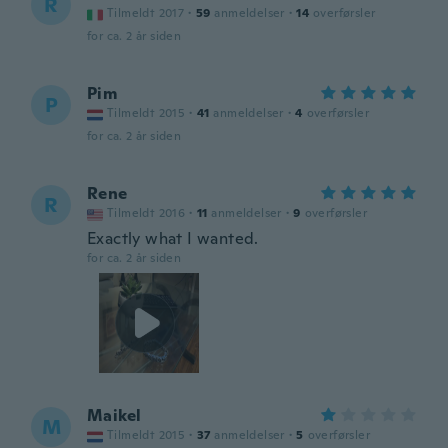
R
Tilmeldt 2017
·
59
anmeldelser
·
14
overførsler
for ca. 2 år siden
Pim
P
Tilmeldt 2015
·
41
anmeldelser
·
4
overførsler
for ca. 2 år siden
Rene
R
Tilmeldt 2016
·
11
anmeldelser
·
9
overførsler
Exactly what I wanted.
for ca. 2 år siden
Maikel
M
Tilmeldt 2015
·
37
anmeldelser
·
5
overførsler