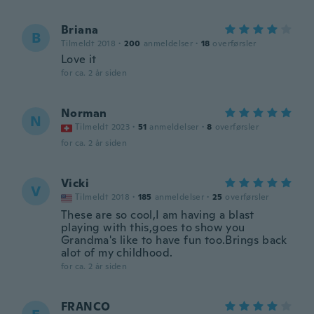
Briana
B
Tilmeldt 2018
·
200
anmeldelser
·
18
overførsler
Love it
for ca. 2 år siden
Norman
N
Tilmeldt 2023
·
51
anmeldelser
·
8
overførsler
for ca. 2 år siden
Vicki
V
Tilmeldt 2018
·
185
anmeldelser
·
25
overførsler
These are so cool,I am having a blast
playing with this,goes to show you
Grandma's like to have fun too.Brings back
alot of my childhood.
for ca. 2 år siden
FRANCO