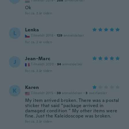
Tilmeldt 2018
·
208
anmeldelser
Ok
for ca. 2 år siden
Lenka
L
Tilmeldt 2018
·
129
anmeldelser
for ca. 2 år siden
Jean-Marc
J
Tilmeldt 2020
·
94
anmeldelser
for ca. 2 år siden
Karen
K
Tilmeldt 2015
·
39
anmeldelser
·
3
overførsler
My item arrived broken. There was a postal
sticker that said “package arrived in
damaged condition “ My other items were
fine. Just the Kaleidoscope was broken.
for ca. 2 år siden