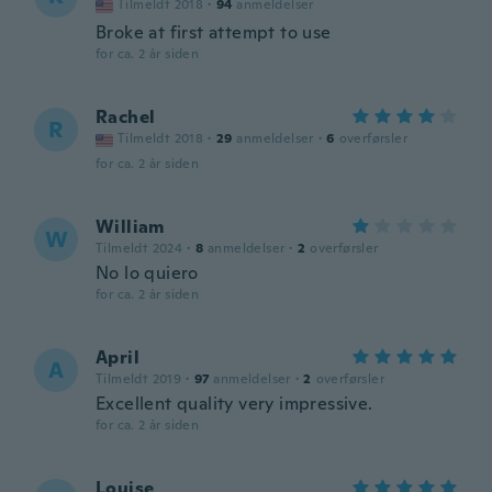
Tilmeldt 2018
·
94
anmeldelser
Broke at first attempt to use
for ca. 2 år siden
Rachel
R
Tilmeldt 2018
·
29
anmeldelser
·
6
overførsler
for ca. 2 år siden
William
W
Tilmeldt 2024
·
8
anmeldelser
·
2
overførsler
No lo quiero
for ca. 2 år siden
April
A
Tilmeldt 2019
·
97
anmeldelser
·
2
overførsler
Excellent quality very impressive.
for ca. 2 år siden
Louise