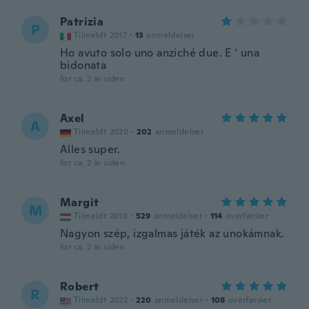
Patrizia
P
Tilmeldt 2017
·
13
anmeldelser
Ho avuto solo uno anziché due. E ‘ una
bidonata
for ca. 2 år siden
Axel
A
Tilmeldt 2020
·
202
anmeldelser
Alles super.
for ca. 2 år siden
Margit
M
Tilmeldt 2018
·
529
anmeldelser
·
114
overførsler
Nagyon szép, izgalmas játék az unokámnak.
for ca. 2 år siden
Robert
R
Tilmeldt 2022
·
220
anmeldelser
·
108
overførsler