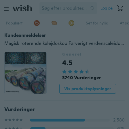
Log på
Populært
Set for nylig
At s
Kundeanmeldelser
Magisk roterende kalejdoskop Farverigt verdenscaleidoskop Børns pædagogiske legetøj
Generel
4.5
3740 Vurderinger
Vis produktoplysninger
Vurderinger
2,580
675