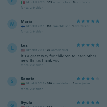
F
Tilmeldt 2020
·
105
anmeldelser
·
6
overførsler
for ca. 2 år siden
Marja
M
Tilmeldt 2017
·
150
anmeldelser
·
1
overførsler
for ca. 2 år siden
Luz
L
Tilmeldt 2014
·
25
anmeldelser
It's a great way for children to learn other
new things thank you
for ca. 2 år siden
Sonata
S
Tilmeldt 2018
·
379
anmeldelser
·
6
overførsler
for ca. 2 år siden
Gyula
G