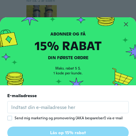
for ca. 2 år siden
15% RABAT
Beatriz
B
Tilmeldt 2022
·
57
anmeldelser
·
4
overførsler
DIN FØRSTE ORDRE
Mágico, está súper lindo
for ca. 2 år siden
Maks. rabat 5 $.
1 kode per kunde.
Natalie
N
Tilmeldt 2017
·
164
anmeldelser
E-mailadresse
for ca. 2 år siden
Anna
A
Send mig marketing og promovering (AKA besparelser!) via e-mail
Tilmeldt 2022
·
37
anmeldelser
·
17
overførsler
alsó ragasztás elmaradt, vagy van több
Lås op 15% rabat
színes profil is?