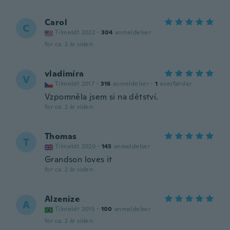
Carol
C
Tilmeldt 2022
·
304
anmeldelser
for ca. 2 år siden
vladimíra
V
Tilmeldt 2017
·
316
anmeldelser
·
1
overførsler
Vzpomněla jsem si na dětství.
for ca. 2 år siden
Thomas
T
Tilmeldt 2020
·
143
anmeldelser
Grandson loves it
for ca. 2 år siden
Alzenize
A
Tilmeldt 2015
·
100
anmeldelser
for ca. 2 år siden