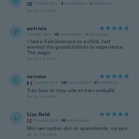
O
Tilmeldt 2015
·
8
anmeldelser
·
1
overførsler
for ca. 2 år siden
patricia
P
Tilmeldt 2017
·
45
anmeldelser
·
1
overførsler
I had a Kaleidoscope as a child. Just
wanted the grandchildren to experience
The magic
for ca. 2 år siden
corinne
C
Tilmeldt 2016
·
381
anmeldelser
·
31
overførsler
Très bien et reçu vite et bien emballé
for ca. 2 år siden
Lizz Hald
L
Tilmeldt 2019
·
99
anmeldelser
Min søn syntes den er spændende, og sjov
for ca. 2 år siden