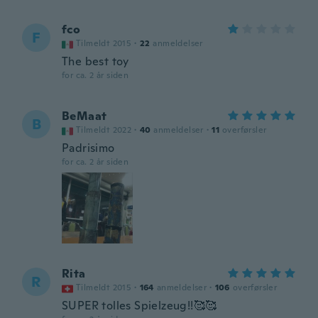
fco
F
Tilmeldt 2015
·
22
anmeldelser
The best toy
for ca. 2 år siden
BeMaat
B
Tilmeldt 2022
·
40
anmeldelser
·
11
overførsler
Padrisimo
for ca. 2 år siden
Rita
R
Tilmeldt 2015
·
164
anmeldelser
·
106
overførsler
SUPER tolles Spielzeug!!🥰🥰