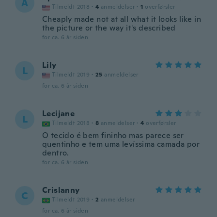
A
Tilmeldt 2018
·
4
anmeldelser
·
1
overførsler
Cheaply made not at all what it looks like in
the picture or the way it's described
for ca. 6 år siden
Lily
L
Tilmeldt 2019
·
25
anmeldelser
for ca. 6 år siden
Lecijane
L
Tilmeldt 2018
·
8
anmeldelser
·
4
overførsler
O tecido é bem fininho mas parece ser
quentinho e tem uma levíssima camada por
dentro.
for ca. 6 år siden
Crislanny
C
Tilmeldt 2019
·
2
anmeldelser
for ca. 6 år siden