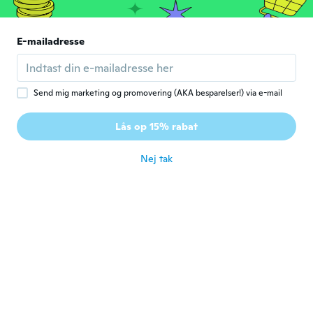
for ca. 6 år siden
E-mailadresse
Alexandra
A
Tilmeldt 2017
·
5
anmeldelser
for ca. 6 år siden
Send mig marketing og promovering (AKA besparelser!) via e-mail
Jenny
J
Lås op 15% rabat
Tilmeldt 2014
·
7
anmeldelser
for ca. 6 år siden
Nej tak
Melanie
M
Tilmeldt 2017
·
25
anmeldelser
Sehr schön. Schnelle Lieferung passt gut.
for ca. 6 år siden
Marion
M
Tilmeldt 2016
·
2
anmeldelser
Très bien réduit juste à force à force au