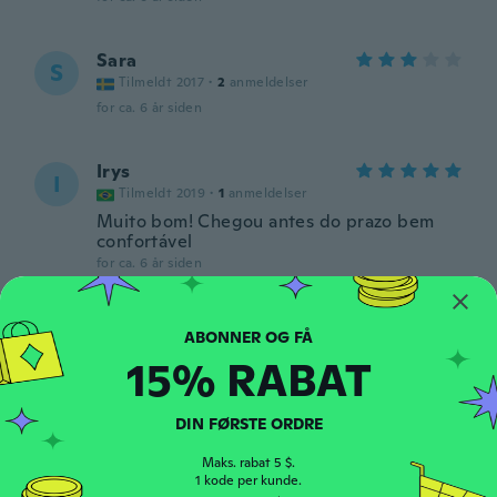
Sara
S
Tilmeldt 2017
·
2
anmeldelser
for ca. 6 år siden
Irys
I
Tilmeldt 2019
·
1
anmeldelser
Muito bom! Chegou antes do prazo bem
confortável
for ca. 6 år siden
Ginette
G
Tilmeldt 2018
·
63
anmeldelser
·
1
overførsler
15% RABAT
Très doux , original
for ca. 6 år siden
DIN FØRSTE ORDRE
Eugénie
Maks. rabat 5 $.
E
Tilmeldt 2015
1 kode per kunde.
·
2
anmeldelser