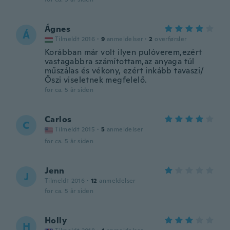
Ágnes
Á
Tilmeldt 2016
·
9
anmeldelser
·
2
overførsler
Korábban már volt ilyen pulóverem,ezért
vastagabbra számítottam,az anyaga túl
műszálas és vékony, ezért inkább tavaszi/
Őszi viseletnek megfelelő.
for ca. 5 år siden
Carlos
C
Tilmeldt 2015
·
5
anmeldelser
for ca. 5 år siden
Jenn
J
Tilmeldt 2016
·
12
anmeldelser
for ca. 5 år siden
Holly
H