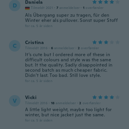
Daniela
D
Tilmeldt 2021
·
7
anmeldelser
·
1
overførsler
Als Übergang super zu tragen, für den
Winter eher als pullover. Sonst super Stoff
for ca. 5 år siden
Cristina
C
Tilmeldt 2016
·
6
anmeldelser
·
2
overførsler
It’s cute but I ordered more of these in
difficult colours and style was the same
but. It the quality. Sadly disappointed in
second batch as much cheaper fabric.
Didn’t last. Too bad. Still love style.
for ca. 5 år siden
Vicki
V
Tilmeldt 2016
·
18
anmeldelser
·
2
overførsler
A little light weight, maybe too light for
winter, but nice jacket just the same.
for ca. 5 år siden