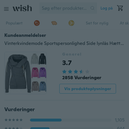
Log på
Populært
Set for nylig
At s
Kundeanmeldelser
Vinterkvindemode Sportspersonlighed Side lynlås Hættetrøje Sweat Candy Farvet sweater Frakke S-5XL
Generel
3.7
2858 Vurderinger
Vis produktoplysninger
Vurderinger
1,105
644