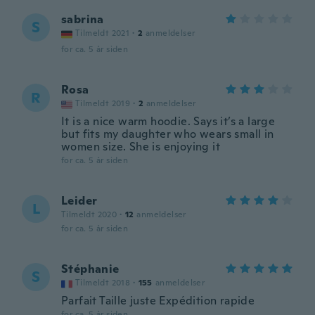
sabrina
S
Tilmeldt 2021
·
2
anmeldelser
for ca. 5 år siden
Rosa
R
Tilmeldt 2019
·
2
anmeldelser
It is a nice warm hoodie. Says it’s a large
but fits my daughter who wears small in
women size. She is enjoying it
for ca. 5 år siden
Leider
L
Tilmeldt 2020
·
12
anmeldelser
for ca. 5 år siden
Stéphanie
S
Tilmeldt 2018
·
155
anmeldelser
Parfait Taille juste Expédition rapide
for ca. 5 år siden