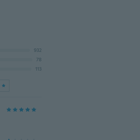
932
78
113