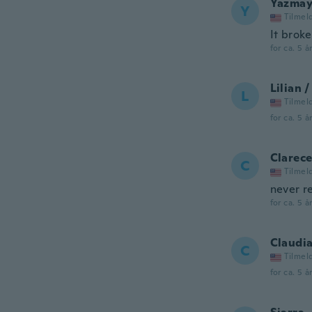
Yazmay
Y
Tilmel
It brok
for ca. 5 å
Lilian 
L
Tilmel
for ca. 5 å
Clarec
C
Tilmel
never r
for ca. 5 å
Claudi
C
Tilmel
for ca. 5 å