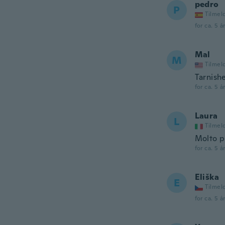
pedro
P
Tilmel
for ca. 5 å
Mal
M
Tilmel
Tarnish
for ca. 5 å
Laura
L
Tilmel
Molto pi
for ca. 5 å
Eliška
E
Tilmel
for ca. 5 å