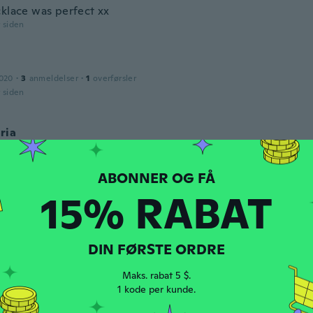
cklace was perfect xx
r siden
2020
·
3
anmeldelser
·
1
overførsler
r siden
ria
dt 2016
·
8
anmeldelser
r siden
15% RABAT
019
·
52
anmeldelser
r siden
DIN FØRSTE ORDRE
Maks. rabat 5 $.
dt 2017
·
11
anmeldelser
·
3
overførsler
1 kode per kunde.
hem and thank you for the message Ms. Doris! We love you