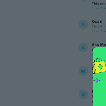
This ne
for ca. 5 å
Swati
S
Tilmeldt 
for ca. 5 å
Ana Ma
A
Tilmel
for ca. 5 å
Mandy
M
Tilmeldt 2
for ca. 5 å
Betty
B
Tilmel
Loved t