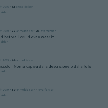
dt 2016
·
12
anmeldelser
r siden
dt 2019
·
22
anmeldelser
·
25
overførsler
ed before I could even wear it
r siden
dt 2019
·
44
anmeldelser
ccolo . Non si capiva dalla descrizione o dalla foto
r siden
dt 2019
·
59
anmeldelser
·
1
overførsler
r siden