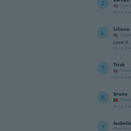
Z
Tilmel
for ca. 4 å
Liliana
L
Tilmel
Love it 
for ca. 4 å
Trish
T
Tilmel
for ca. 5 å
bruno
B
Tilmel
for ca. 5 å
Isabell
I
Tilmeldt 