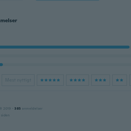
melser
Mest nyttigt
dt 2019
·
385
anmeldelser
r siden