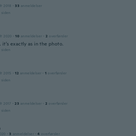
dt 2018
·
33
anmeldelser
r siden
dt 2020
·
10
anmeldelser
·
2
overførsler
.. it’s exactly as in the photo.
r siden
dt 2015
·
12
anmeldelser
·
1
overførsler
r siden
dt 2017
·
23
anmeldelser
·
2
overførsler
r siden
a
2020
·
3
anmeldelser
·
4
overførsler