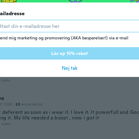
t!!!
r siden
ailadresse
019
·
35
anmeldelser
·
13
overførsler
l necklace, love it!
end mig marketing og promovering (AKA besparelser!) via e-mail
r siden
Lås op 15% rabat
018
·
60
anmeldelser
·
20
overførsler
Nej tak
l.
r siden
we
dt 2020
·
23
anmeldelser
t deferent as soon as i wear it. I love it. It powerfull and G
ng it. My life needed a boost , now i got it
r siden