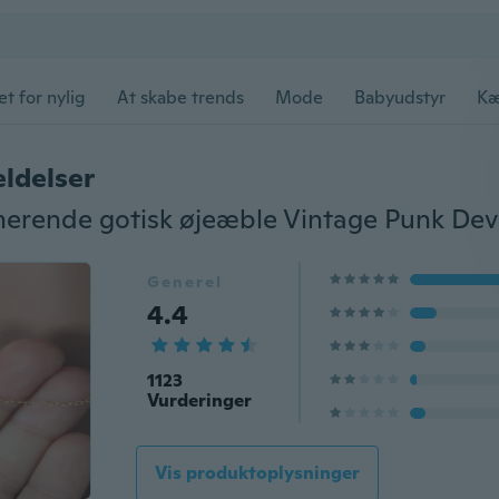
et for nylig
At skabe trends
Mode
Babyudstyr
Kæ
ldelser
Generel
4.4
1123
Vurderinger
Vis produktoplysninger