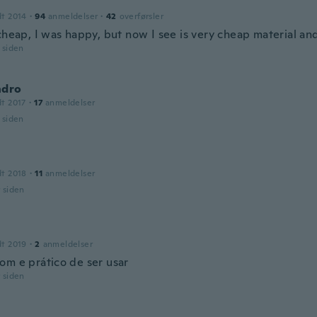
dt 2014
·
94
anmeldelser
·
42
overførsler
cheap, I was happy, but now I see is very cheap material an
r siden
ndro
dt 2017
·
17
anmeldelser
r siden
a
dt 2018
·
11
anmeldelser
r siden
dt 2019
·
2
anmeldelser
om e prático de ser usar
r siden