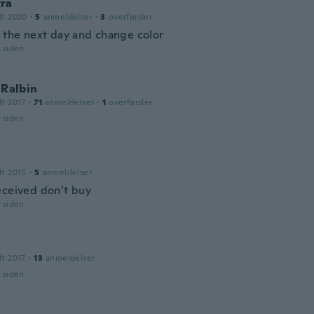
ra
dt 2020
·
5
anmeldelser
·
3
overførsler
e the next day and change color
r siden
/ Ralbin
dt 2017
·
71
anmeldelser
·
1
overførsler
r siden
e
dt 2015
·
5
anmeldelser
eceived don’t buy
r siden
a
dt 2017
·
13
anmeldelser
r siden