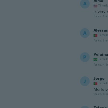
Alma
A
Tilmel
Is very 
for ca. 3 å
Alessa
A
Tilmel
for ca. 3 å
Polain
P
Tilmel
for ca. 4 å
Jorge
J
Tilmel
Muito b
for ca. 4 å
Zainab