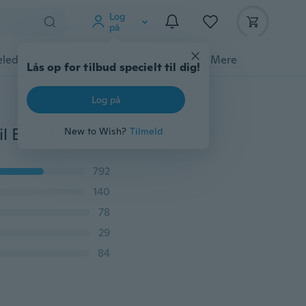
Log
på
ledyrstilbehør
Gadgets
Værktøj
Mere
Lås op for tilbud specielt til dig!
Log på
Mode charmerende gotisk øjeæble Vintage Punk Devil Eyes vedhæng halskæde-kobber onde øje halskæde
New to Wish?
Tilmeld
792
140
78
29
84