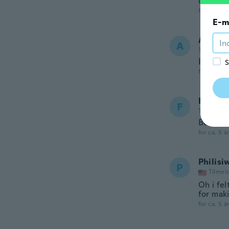
importan
for ca. 5 å
E-m
Amie
A
Tilmeldt 2
Beautifu
S
for ca. 5 å
Fatima
F
Tilmeldt 2
Beautifu
for ca. 5 å
Philisi
P
Tilmel
Oh i fel
for maki
for ca. 5 å