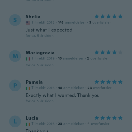
Shelia
S
Tilmeldt 2018
·
143
anmeldelser
·
3
overførsler
Just what I expected
for ca. 5 år siden
Mariagrazia
M
Tilmeldt 2019
·
16
anmeldelser
·
2
overførsler
for ca. 5 år siden
Pamela
P
Tilmeldt 2016
·
48
anmeldelser
·
23
overførsler
Exactly what I wanted. Thank you
for ca. 5 år siden
Lucia
L
Tilmeldt 2016
·
23
anmeldelser
·
4
overførsler
Thank you,