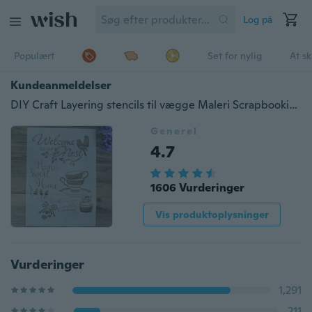
Log på
Populært
Set for nylig
At s
Kundeanmeldelser
DIY Craft Layering stencils til vægge Maleri Scrapbooking Stamping Stamp Album Dekorativ prægning Papirkort Kaffe skabelon
Generel
4.7
1606 Vurderinger
Vis produktoplysninger
Vurderinger
1,291
211