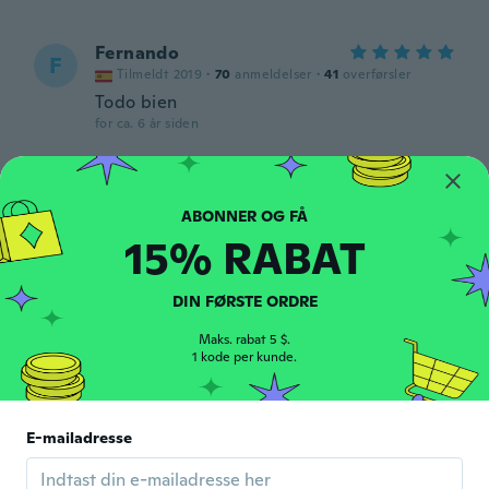
Fernando
F
Tilmeldt 2019
·
70
anmeldelser
·
41
overførsler
Todo bien
for ca. 6 år siden
Robyn
R
Tilmeldt 2018
·
1149
anmeldelser
·
1920
overførsler
As pictured
15% RABAT
for ca. 6 år siden
DIN FØRSTE ORDRE
Patrica
P
Tilmeldt 2016
·
53
Maks. rabat 5 $.
anmeldelser
1 kode per kunde.
for ca. 6 år siden
千鶴
千
E-mailadresse
Tilmeldt 2019
·
6
anmeldelser
·
4
overførsler
もっと早ければ良いかも