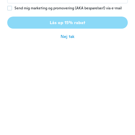
for ca. 6 år siden
Send mig marketing og promovering (AKA besparelser!) via e-mail
Marian
M
Lås op 15% rabat
Tilmeldt 2017
·
106
anmeldelser
for ca. 6 år siden
Nej tak
Cheryl
C
Tilmeldt 2018
·
15
anmeldelser
for ca. 6 år siden
Milena
M
Tilmeldt 2016
·
52
anmeldelser
·
7
overførsler
for ca. 6 år siden
Jane
J
Tilmeldt 2016
·
48
anmeldelser
·
1
overførsler
for ca. 6 år siden