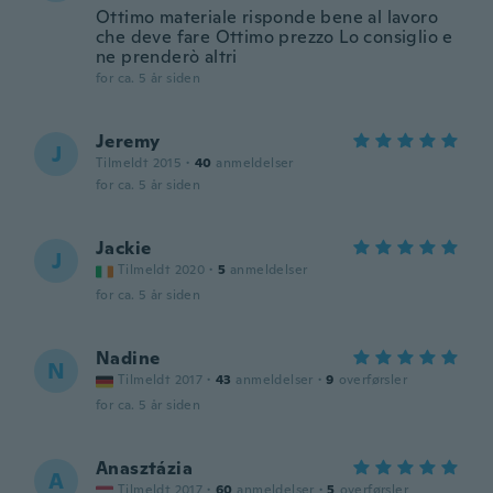
Ottimo materiale risponde bene al lavoro
che deve fare Ottimo prezzo Lo consiglio e
ne prenderò altri
for ca. 5 år siden
Jeremy
J
Tilmeldt 2015
·
40
anmeldelser
for ca. 5 år siden
Jackie
J
Tilmeldt 2020
·
5
anmeldelser
for ca. 5 år siden
Nadine
N
Tilmeldt 2017
·
43
anmeldelser
·
9
overførsler
for ca. 5 år siden
Anasztázia
A
Tilmeldt 2017
·
60
anmeldelser
·
5
overførsler