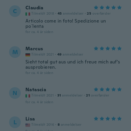
Claudia
C
Tilmeldt 2018
·
45
anmeldelser
·
25
overførsler
Articolo come in foto! Spedizione un
po`lenta
for ca. 4 år siden
Marcus
M
Tilmeldt 2021
·
49
anmeldelser
Sieht total gut aus und ich freue mich auf's
ausprobieren.
for ca. 4 år siden
Natascia
N
Tilmeldt 2021
·
31
anmeldelser
·
21
overførsler
for ca. 4 år siden
Lisa
L
Tilmeldt 2016
·
8
anmeldelser