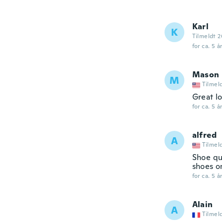
Karl
K
Tilmeldt 2
for ca. 5 å
Mason
M
Tilmel
Great l
for ca. 5 å
alfred
A
Tilmel
Shoe qua
shoes o
for ca. 5 å
Alain
A
Tilmel