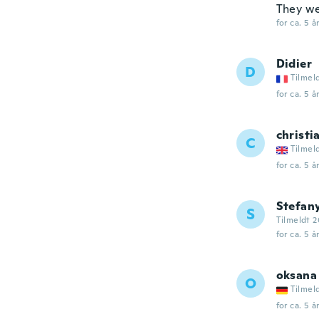
They we
for ca. 5 å
Didier
D
Tilmel
for ca. 5 å
christi
C
Tilmel
for ca. 5 å
Stefan
S
Tilmeldt 2
for ca. 5 å
oksana
O
Tilmel
for ca. 5 å