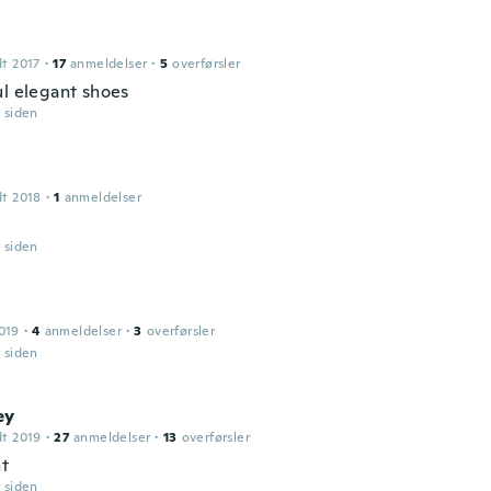
dt 2017
·
17
anmeldelser
·
5
overførsler
ul elegant shoes
r siden
dt 2018
·
1
anmeldelser
d
r siden
019
·
4
anmeldelser
·
3
overførsler
r siden
ey
dt 2019
·
27
anmeldelser
·
13
overførsler
ht
r siden