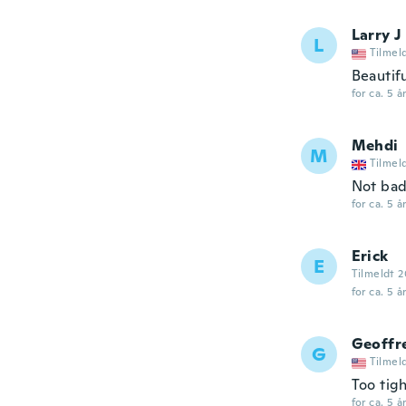
Larry J
L
Tilmel
Beautif
for ca. 5 å
Mehdi
M
Tilmel
Not ba
for ca. 5 å
Erick
E
Tilmeldt 2
for ca. 5 å
Geoffr
G
Tilmel
Too tig
for ca. 5 å