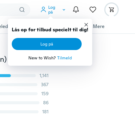
Log
på
ledyrstilbehør
Gadgets
Værktøj
Mere
Lås op for tilbud specielt til dig!
Log på
n)
New to Wish?
Tilmeld
1,141
367
159
86
181