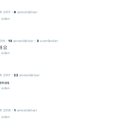
dt 2017
·
6
anmeldelser
r siden
019
·
13
anmeldelser
·
3
overførsler
해요
r siden
l
dt 2017
·
22
anmeldelser
enos
r siden
dt 2018
·
1
anmeldelser
r siden