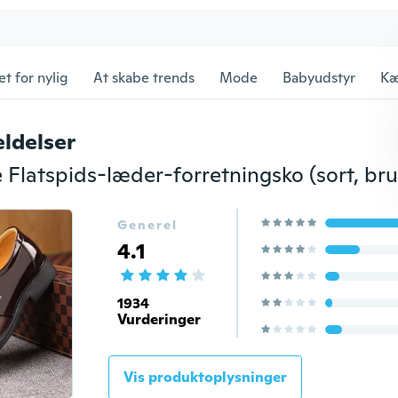
et for nylig
At skabe trends
Mode
Babyudstyr
Kæ
ldelser
Flatspids-læder-forretningsko (sort, bru
Generel
4.1
1934
Vurderinger
Vis produktoplysninger