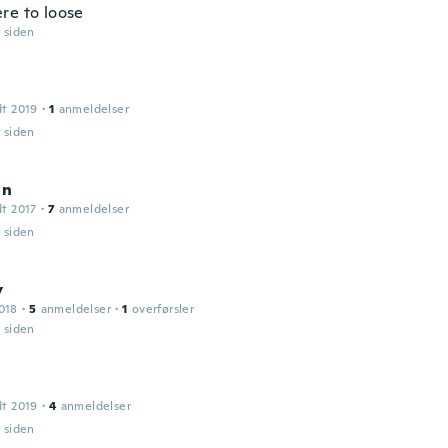
re to loose
r siden
dt 2019
·
1
anmeldelser
r siden
an
dt 2017
·
7
anmeldelser
r siden
y
018
·
5
anmeldelser
·
1
overførsler
r siden
dt 2019
·
4
anmeldelser
r siden