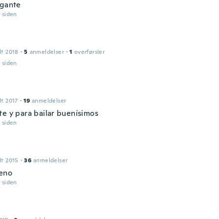
égante
r siden
dt 2018
·
5
anmeldelser
·
1
overførsler
r siden
dt 2017
·
19
anmeldelser
te y para bailar buenísimos
r siden
dt 2015
·
36
anmeldelser
eno
r siden