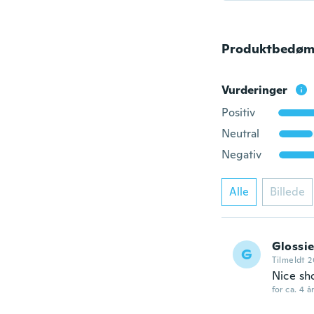
Produktbedøm
Vurderinger
Positiv
Neutral
Negativ
Alle
Billede
Glossi
G
Tilmeldt 2
Nice sh
for ca. 4 å