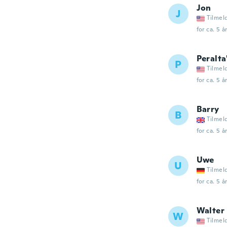
Jon
J
Tilmel
for ca. 5 å
Peralta
P
Tilmel
for ca. 5 å
Barry
B
Tilmel
for ca. 5 å
Uwe
U
Tilmel
for ca. 5 å
Walter
W
Tilmel