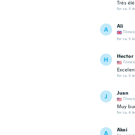
Très él
for ca. 5 å
Ali
A
Tilmel
for ca. 5 å
Hector
H
Tilmel
Excelen
for ca. 5 å
Juan
J
Tilmel
Muy bu
for ca. 6 å
Akoi
A