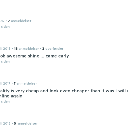
017
·
7
anmeldelser
r siden
dt 2015
·
13
anmeldelser
·
2
overførsler
ook awesome shine.... came early
r siden
dt 2017
·
7
anmeldelser
lity is very cheap and look even cheaper than it was I will
nline again
r siden
dt 2018
·
3
anmeldelser