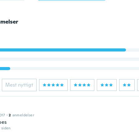
melser
Mest nyttigt
e
017
·
2
anmeldelser
oes
r siden