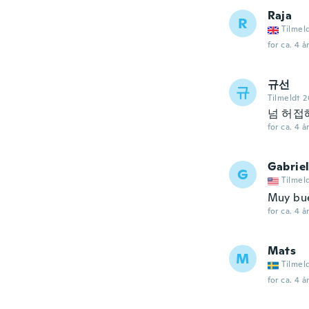
Raja
R
Tilmel
for ca. 4 å
규선
규
Tilmeldt 2
넘 허접
for ca. 4 å
Gabrie
G
Tilmel
Muy bu
for ca. 4 å
Mats
M
Tilmel
for ca. 4 å