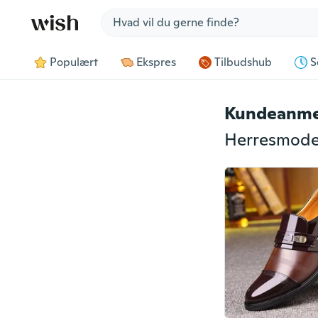
Jump to section
Populært
Ekspres
Tilbudshub
S
Kundeanme
Herresmode 