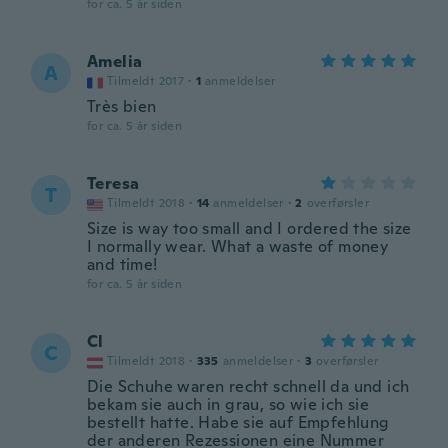
for ca. 5 år siden
Amelia
A
Tilmeldt 2017
·
1
anmeldelser
Très bien
for ca. 5 år siden
Teresa
T
Tilmeldt 2018
·
14
anmeldelser
·
2
overførsler
Size is way too small and I ordered the size
I normally wear. What a waste of money
and time!
for ca. 5 år siden
Cl
C
Tilmeldt 2018
·
335
anmeldelser
·
3
overførsler
Die Schuhe waren recht schnell da und ich
bekam sie auch in grau, so wie ich sie
bestellt hatte. Habe sie auf Empfehlung
der anderen Rezessionen eine Nummer