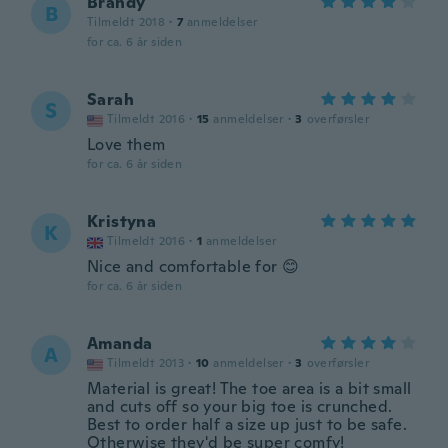
Brandy
B
Tilmeldt 2018
·
7
anmeldelser
for ca. 6 år siden
Sarah
S
Tilmeldt 2016
·
15
anmeldelser
·
3
overførsler
Love them
for ca. 6 år siden
Kristyna
K
Tilmeldt 2016
·
1
anmeldelser
Nice and comfortable for 😊
for ca. 6 år siden
Amanda
A
Tilmeldt 2013
·
10
anmeldelser
·
3
overførsler
Material is great! The toe area is a bit small
and cuts off so your big toe is crunched.
Best to order half a size up just to be safe.
Otherwise they'd be super comfy!