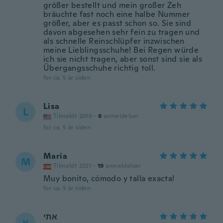
größer bestellt und mein großer Zeh
bräuchte fast noch eine halbe Nummer
größer, aber es passt schon so. Sie sind
davon abgesehen sehr fein zu tragen und
als schnelle Reinschlüpfer inzwischen
meine Lieblingsschuhe! Bei Regen würde
ich sie nicht tragen, aber sonst sind sie als
Übergangsschuhe richtig toll.
for ca. 5 år siden
Lisa
L
Tilmeldt 2016
·
6
anmeldelser
for ca. 5 år siden
Maria
M
Tilmeldt 2021
·
19
anmeldelser
Muy bonito, cómodo y talla exacta!
for ca. 5 år siden
אתי
א