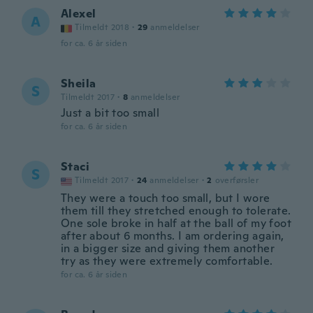
Alexel
A
Tilmeldt 2018
·
29
anmeldelser
for ca. 6 år siden
Sheila
S
Tilmeldt 2017
·
8
anmeldelser
Just a bit too small
for ca. 6 år siden
Staci
S
Tilmeldt 2017
·
24
anmeldelser
·
2
overførsler
They were a touch too small, but I wore
them till they stretched enough to tolerate.
One sole broke in half at the ball of my foot
after about 6 months. I am ordering again,
in a bigger size and giving them another
try as they were extremely comfortable.
for ca. 6 år siden