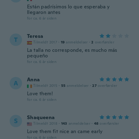
Están padrísimos lo que esperaba y
llegaron antes
for ca. 6 år siden
Teresa
T
Tilmeldt 2017
·
19
anmeldelser
·
2
overførsler
La talla no corresponde, es mucho más
pequeño
for ca. 6 år siden
Anna
A
Tilmeldt 2015
·
55
anmeldelser
·
27
overførsler
Love them!
for ca. 6 år siden
Shaqueena
S
Tilmeldt 2018
·
143
anmeldelser
·
48
overførsler
Love them fit nice an came early
for ca. 6 år siden