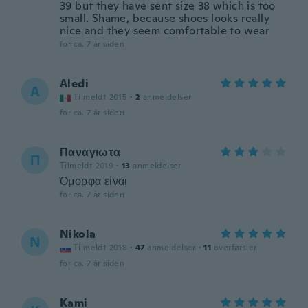
39 but they have sent size 38 which is too
small. Shame, because shoes looks really
nice and they seem comfortable to wear
for ca. 7 år siden
Aledi
A
Tilmeldt 2015
·
2
anmeldelser
for ca. 7 år siden
Παναγιωτα
Π
Tilmeldt 2019
·
13
anmeldelser
Όμορφα είναι
for ca. 7 år siden
Nikola
N
Tilmeldt 2018
·
47
anmeldelser
·
11
overførsler
for ca. 7 år siden
Kami