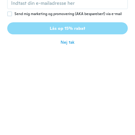
numero in più e sarebbero state perfette..
for ca. 7 år siden
Send mig marketing og promovering (AKA besparelser!) via e-mail
Katell
K
Lås op 15% rabat
Tilmeldt 2017
·
40
anmeldelser
·
7
overførsler
for ca. 7 år siden
Nej tak
Beth
B
Tilmeldt 2015
·
35
anmeldelser
·
12
overførsler
Love these shoes but run small
for ca. 7 år siden
Julie
J
Tilmeldt 2018
·
45
anmeldelser
Great style and fit.
for ca. 7 år siden
M
M
Tilmeldt 2017
·
13
anmeldelser
·
3
overførsler