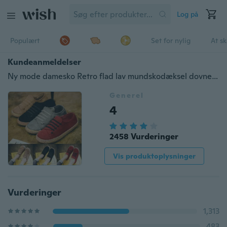
Log på
Populært
Set for nylig
At s
Kundeanmeldelser
Ny mode damesko Retro flad lav mundskodæksel dovne afslappede sko
Generel
4
2458 Vurderinger
Vis produktoplysninger
Vurderinger
1,313
483