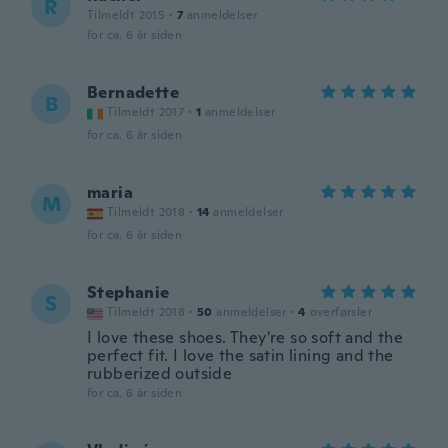
R
Tilmeldt 2015
·
7
anmeldelser
for ca. 6 år siden
Bernadette
B
Tilmeldt 2017
·
1
anmeldelser
for ca. 6 år siden
maria
M
Tilmeldt 2018
·
14
anmeldelser
for ca. 6 år siden
Stephanie
S
Tilmeldt 2018
·
50
anmeldelser
·
4
overførsler
I love these shoes. They're so soft and the
perfect fit. I love the satin lining and the
rubberized outside
for ca. 6 år siden