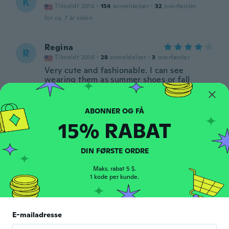
K
Tilmeldt 2016
·
154
anmeldelser
·
32
overførsler
for ca. 7 år siden
Regina
R
Tilmeldt 2018
·
28
anmeldelser
·
3
overførsler
Very cute and fashionable. I can see
wearing them as summer shoes or fall
shoes. Vibrant color and very cute on. One
of the shoes has a defective sole and has a
bubble in it but still wearable.
for ca. 7 år siden
15% RABAT
Maria Carmela
M
DIN FØRSTE ORDRE
Tilmeldt 2017
·
1
anmeldelser
for ca. 7 år siden
Maks. rabat 5 $.
1 kode per kunde.
Carmelina
C
Tilmeldt 2017
·
25
anmeldelser
·
4
overførsler
E-mailadresse
Belle e comode... Peccato, ci voleva un