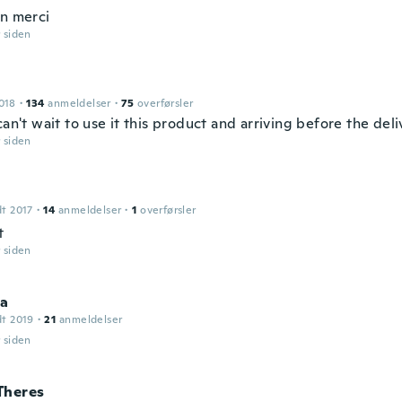
en merci
r siden
018
·
134
anmeldelser
·
75
overførsler
can't wait to use it this product and arriving before the deli
r siden
dt 2017
·
14
anmeldelser
·
1
overførsler
t
r siden
na
dt 2019
·
21
anmeldelser
r siden
Theres