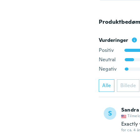
Produktbedøm
Vurderinger
Positiv
Neutral
Negativ
Alle
Billede
Sandra
S
Tilmel
Exactly
for ca. 4 å