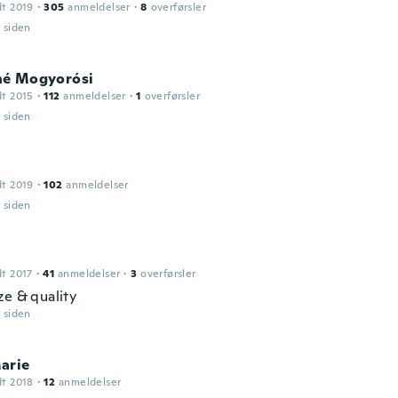
dt 2019
·
305
anmeldelser
·
8
overførsler
r siden
é Mogyorósi
dt 2015
·
112
anmeldelser
·
1
overførsler
r siden
dt 2019
·
102
anmeldelser
r siden
dt 2017
·
41
anmeldelser
·
3
overførsler
ze & quality
r siden
arie
dt 2018
·
12
anmeldelser