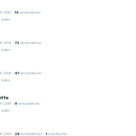
dt 2021
·
13
anmeldelser
r siden
dt 2019
·
72
anmeldelser
r siden
dt 2018
·
47
anmeldelser
r siden
ette
dt 2019
·
9
anmeldelser
r siden
dt 2019
·
29
anmeldelser
·
1
overførsler