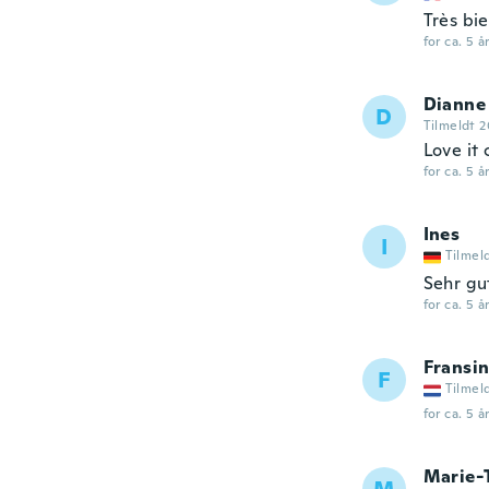
Très bi
for ca. 5 å
Dianne
D
Tilmeldt 2
Love it 
for ca. 5 å
Ines
I
Tilmel
Sehr gu
for ca. 5 å
Fransi
F
Tilmel
for ca. 5 å
Marie-