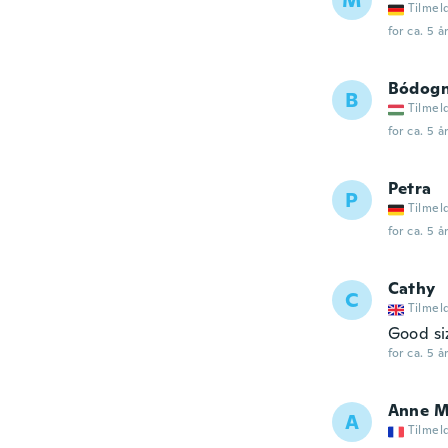
M
Tilmel
for ca. 5 å
Bódogn
B
Tilmel
for ca. 5 å
Petra
P
Tilmel
for ca. 5 å
Cathy
C
Tilmel
Good si
for ca. 5 å
Anne M
A
Tilmel