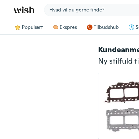
Jump to section
Populært
Ekspres
Tilbudshub
S
Kundeanme