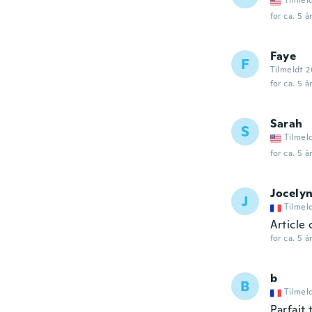
Tilmel
for ca. 5 å
Faye
F
Tilmeldt 2
for ca. 5 å
Sarah
S
Tilmel
for ca. 5 å
Jocely
J
Tilmel
Article
for ca. 5 å
b
B
Tilmel
Parfait 