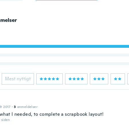
melser
Mest nyttigt
dt 2017
·
3
anmeldelser
 what I needed, to complete a scrapbook layout!
r siden