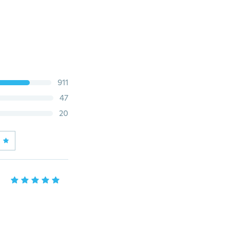
911
47
20