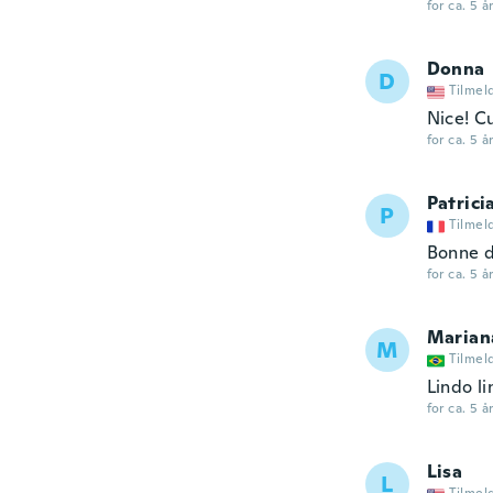
for ca. 5 å
Donna
D
Tilmel
Nice! Cu
for ca. 5 å
Patrici
P
Tilmel
Bonne d
for ca. 5 å
Marian
M
Tilmel
Lindo li
for ca. 5 å
Lisa
L