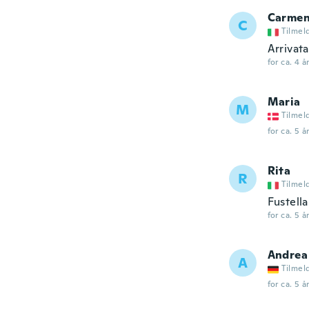
Carme
C
Tilmel
Arrivata
for ca. 4 å
Maria
M
Tilmel
for ca. 5 å
Rita
R
Tilmel
Fustella
for ca. 5 å
Andrea
A
Tilmel
for ca. 5 å