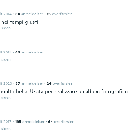
n
dt 2014
·
64
anmeldelser
·
15
overførsler
 nei tempi giusti
r siden
dt 2018
·
63
anmeldelser
r siden
dt 2020
·
37
anmeldelser
·
24
overførsler
 molto bella. Usata per realizzare un album fotografico
r siden
dt 2017
·
195
anmeldelser
·
64
overførsler
r siden