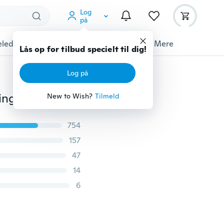
Log
på
ledyrstilbehør
Gadgets
Værktøj
Mere
Lås op for tilbud specielt til dig!
Log på
Ny stilfuld tilpasset baggrundsfilm Stencil Metal Cutting Dies Cut Practice Practice Hands-on DIY Scrapbooking Album Craft
New to Wish?
Tilmeld
754
157
47
14
6