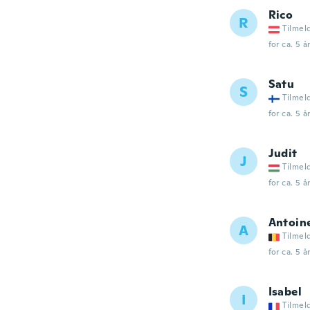
Rico
R
Tilmel
for ca. 5 å
Satu
S
Tilmel
for ca. 5 å
Judit
J
Tilmel
for ca. 5 å
Antoin
A
Tilmel
for ca. 5 å
Isabel
I
Tilmel