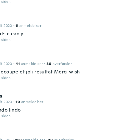
r siden
dt 2020
·
6
anmeldelser
ts cleanly.
r siden
a
dt 2020
·
41
anmeldelser
·
36
overførsler
ecoupe et joli résultat Merci wish
r siden
a
dt 2020
·
10
anmeldelser
ndo lindo
r siden