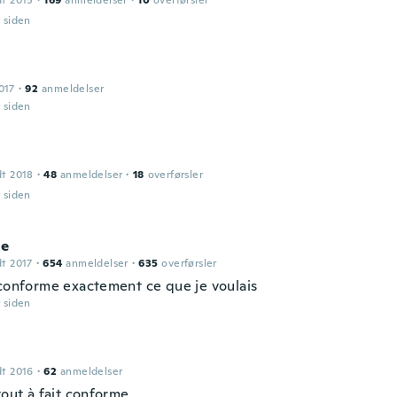
dt 2015
·
169
anmeldelser
·
10
overførsler
r siden
017
·
92
anmeldelser
r siden
dt 2018
·
48
anmeldelser
·
18
overførsler
r siden
ne
dt 2017
·
654
anmeldelser
·
635
overførsler
 conforme exactement ce que je voulais
r siden
dt 2016
·
62
anmeldelser
tout à fait conforme