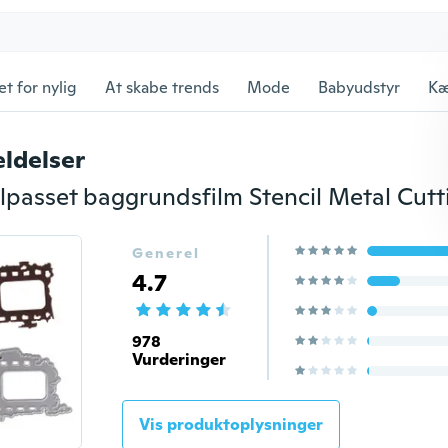
et for nylig
At skabe trends
Mode
Babyudstyr
Kæ
ldelser
Generel
4.7
978
Vurderinger
Vis produktoplysninger