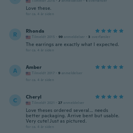
Tilmeldt 2016
·
7
anmeldelser
·
1
overførsler
Love these.
for ca. 4 år siden
Rhonda
R
Tilmeldt 2015
·
99
anmeldelser
·
3
overførsler
The earrings are exactly what I expected.
for ca. 4 år siden
Amber
A
Tilmeldt 2017
·
9
anmeldelser
for ca. 4 år siden
Cheryl
C
Tilmeldt 2021
·
27
anmeldelser
Love theses ordered several… needs
better packaging. Arrive bent but usable.
Very cute! Just as pictured.
for ca. 4 år siden