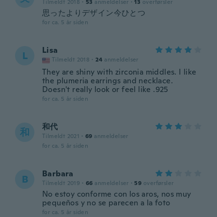
Tilmeldt 2018
·
53
anmeldelser
·
13
overførsler
思ったよりデザイン今ひとつ
for ca. 5 år siden
Lisa
L
Tilmeldt 2018
·
24
anmeldelser
They are shiny with zirconia middles. I like
the plumeria earrings and necklace.
Doesn't really look or feel like .925
for ca. 5 år siden
和代
和
Tilmeldt 2021
·
69
anmeldelser
for ca. 5 år siden
Barbara
B
Tilmeldt 2019
·
66
anmeldelser
·
59
overførsler
No estoy conforme con los aros, nos muy
pequeños y no se parecen a la foto
for ca. 5 år siden