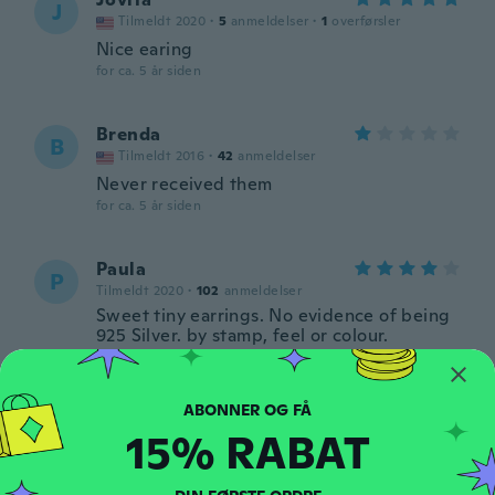
J
Tilmeldt 2020
·
5
anmeldelser
·
1
overførsler
Nice earing
for ca. 5 år siden
Brenda
B
Tilmeldt 2016
·
42
anmeldelser
Never received them
for ca. 5 år siden
Paula
P
Tilmeldt 2020
·
102
anmeldelser
Sweet tiny earrings. No evidence of being
925 Silver. by stamp, feel or colour.
for ca. 5 år siden
Stacey
S
15% RABAT
Tilmeldt 2015
·
113
anmeldelser
·
13
overførsler
for ca. 5 år siden