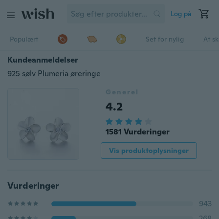
Log på
Populært
Set for nylig
At s
Kundeanmeldelser
925 sølv Plumeria øreringe
Generel
4.2
1581 Vurderinger
Vis produktoplysninger
Vurderinger
943
268