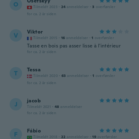
Osetskyy
O
Tilmeldt 2023
·
24
anmeldelser
·
3
overførsler
for ca. 2 år siden
Viktor
V
Tilmeldt 2015
·
16
anmeldelser
·
1
overførsler
Tasse en bois pas asser lisse à l'intérieur
for ca. 2 år siden
Tessa
T
Tilmeldt 2020
·
63
anmeldelser
·
1
overførsler
for ca. 2 år siden
jacob
J
Tilmeldt 2021
·
48
anmeldelser
for ca. 2 år siden
Fábio
F
Tilmeldt 2018
·
22
anmeldelser
·
19
overførsler