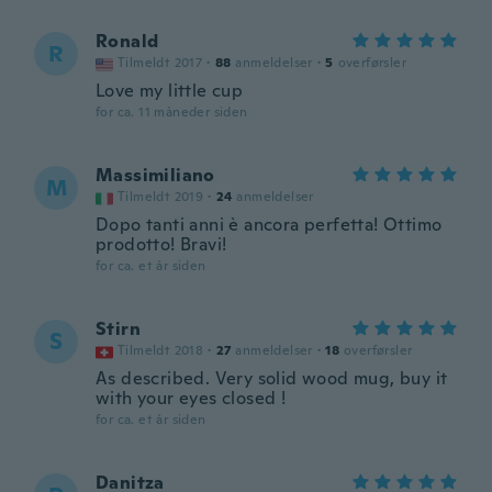
Ronald
R
Tilmeldt 2017
·
88
anmeldelser
·
5
overførsler
Love my little cup
for ca. 11 måneder siden
Massimiliano
M
Tilmeldt 2019
·
24
anmeldelser
Dopo tanti anni è ancora perfetta! Ottimo
prodotto! Bravi!
for ca. et år siden
Stirn
S
Tilmeldt 2018
·
27
anmeldelser
·
18
overførsler
As described. Very solid wood mug, buy it
with your eyes closed !
for ca. et år siden
Danitza