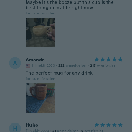
Maybe it's the booze but this cup is the
best thing in my life right now
for ca. et år siden
Amanda
A
Tilmeldt 2020
·
222
anmeldelser
·
217
overførsler
The perfect mug for any drink
for ca. et år siden
Huho
H
Tilmeldt 2020
·
31
anmeldelser
·
9
overførsler