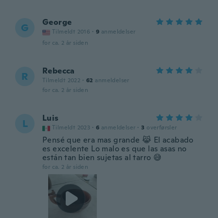
George
G
Tilmeldt 2016
·
9
anmeldelser
for ca. 2 år siden
Rebecca
R
Tilmeldt 2022
·
62
anmeldelser
for ca. 2 år siden
Luis
L
Tilmeldt 2023
·
6
anmeldelser
·
3
overførsler
Pensé que era mas grande 😹 El acabado
es excelente Lo malo es que las asas no
están tan bien sujetas al tarro 😅
for ca. 2 år siden