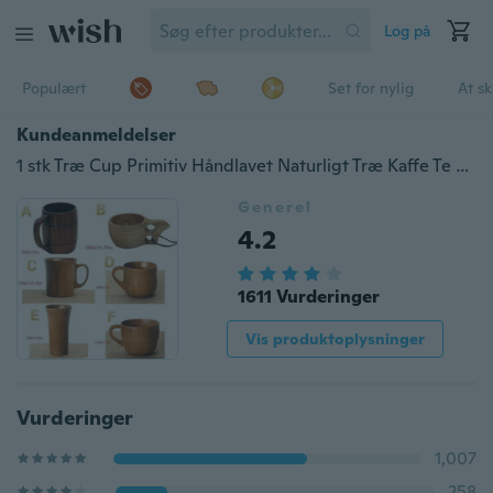
Log på
Populært
Set for nylig
At s
Kundeanmeldelser
1 stk Træ Cup Primitiv Håndlavet Naturligt Træ Kaffe Te Øl Juice Mælkekrus
Generel
4.2
1611 Vurderinger
Vis produktoplysninger
Vurderinger
1,007
258