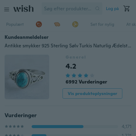
Log på
Populært
Set for nylig
At s
Kundeanmeldelser
Antikke smykker 925 Sterling Sølv Turkis Naturlig Ædelsten Brud Bryllup Forlovelse Vintage Ring Gaver Størrelse 6-10
Generel
4.2
6992 Vurderinger
Vis produktoplysninger
Vurderinger
4,171
1,221