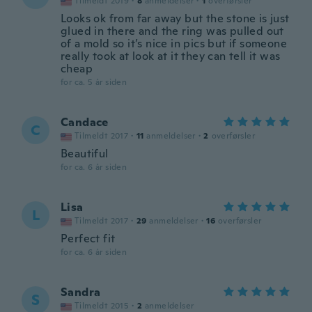
Tilmeldt 2019
·
8
anmeldelser
·
1
overførsler
Looks ok from far away but the stone is just
glued in there and the ring was pulled out
of a mold so it’s nice in pics but if someone
really took at look at it they can tell it was
cheap
for ca. 5 år siden
Candace
C
Tilmeldt 2017
·
11
anmeldelser
·
2
overførsler
Beautiful
for ca. 6 år siden
Lisa
L
Tilmeldt 2017
·
29
anmeldelser
·
16
overførsler
Perfect fit
for ca. 6 år siden
Sandra
S
Tilmeldt 2015
·
2
anmeldelser