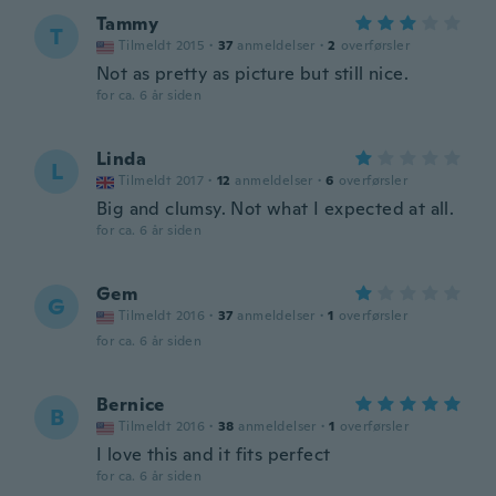
Tammy
T
Tilmeldt 2015
·
37
anmeldelser
·
2
overførsler
Not as pretty as picture but still nice.
for ca. 6 år siden
Linda
L
Tilmeldt 2017
·
12
anmeldelser
·
6
overførsler
Big and clumsy. Not what I expected at all.
for ca. 6 år siden
Gem
G
Tilmeldt 2016
·
37
anmeldelser
·
1
overførsler
for ca. 6 år siden
Bernice
B
Tilmeldt 2016
·
38
anmeldelser
·
1
overførsler
I love this and it fits perfect
for ca. 6 år siden