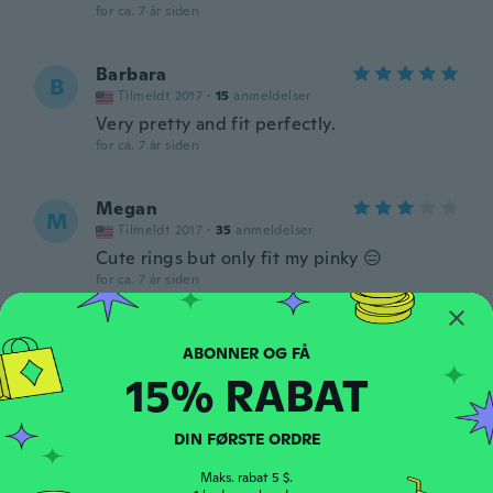
for ca. 7 år siden
Barbara
B
Tilmeldt 2017
·
15
anmeldelser
Very pretty and fit perfectly.
for ca. 7 år siden
Megan
M
Tilmeldt 2017
·
35
anmeldelser
Cute rings but only fit my pinky 😑
for ca. 7 år siden
Mae
M
Tilmeldt 2017
·
51
anmeldelser
·
15
overførsler
15% RABAT
for ca. 7 år siden
DIN FØRSTE ORDRE
Lalita
L
Tilmeldt 2016
·
34
anmeldelser
Maks. rabat 5 $.