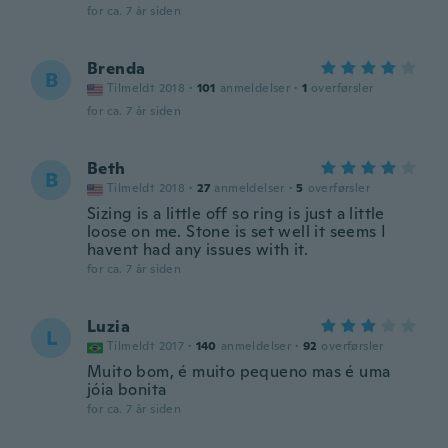
for ca. 7 år siden
Brenda
B
Tilmeldt 2018
·
101
anmeldelser
·
1
overførsler
for ca. 7 år siden
Beth
B
Tilmeldt 2018
·
27
anmeldelser
·
5
overførsler
Sizing is a little off so ring is just a little
loose on me. Stone is set well it seems I
havent had any issues with it.
for ca. 7 år siden
Luzia
L
Tilmeldt 2017
·
140
anmeldelser
·
92
overførsler
Muito bom, é muito pequeno mas é uma
jóia bonita
for ca. 7 år siden