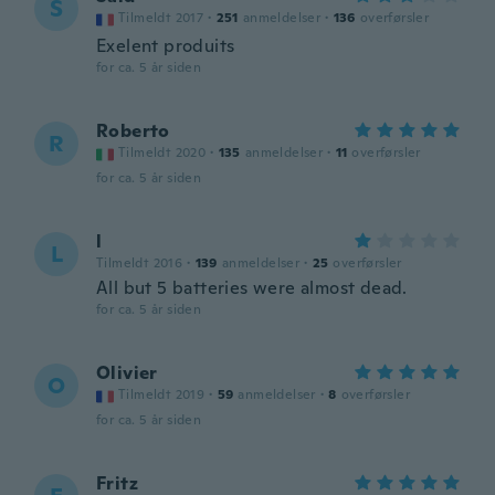
S
Tilmeldt 2017
·
251
anmeldelser
·
136
overførsler
Exelent produits
for ca. 5 år siden
Roberto
R
Tilmeldt 2020
·
135
anmeldelser
·
11
overførsler
for ca. 5 år siden
l
L
Tilmeldt 2016
·
139
anmeldelser
·
25
overførsler
All but 5 batteries were almost dead.
for ca. 5 år siden
Olivier
O
Tilmeldt 2019
·
59
anmeldelser
·
8
overførsler
for ca. 5 år siden
Fritz