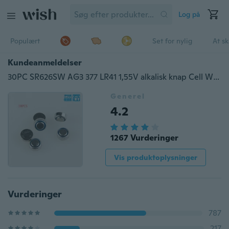
Log på
Populært
Set for nylig
At s
Kundeanmeldelser
30PC SR626SW AG3 377 LR41 1,55V alkalisk knap Cell Watch-batterier (farve: sølv)
Generel
4.2
1267 Vurderinger
Vis produktoplysninger
Vurderinger
787
217