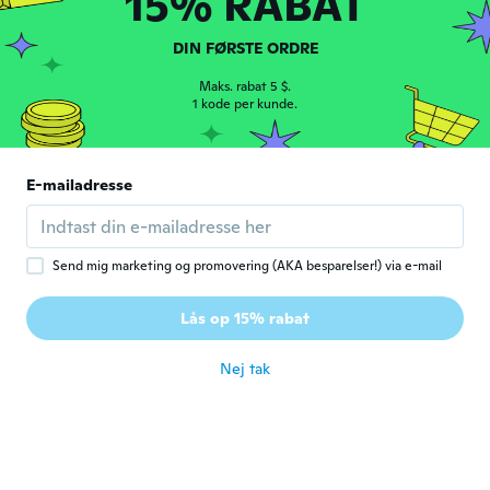
15% RABAT
Julio
DIN FØRSTE ORDRE
J
Tilmeldt 2020
·
28
anmeldelser
·
4
overførsler
Se en bién
Maks. rabat 5 $.
1 kode per kunde.
for ca. 5 år siden
José Miguel
J
E-mailadresse
Tilmeldt 2020
·
67
anmeldelser
·
54
overførsler
Llegó a probarlo
for ca. 5 år siden
Send mig marketing og promovering (AKA besparelser!) via e-mail
Claude
C
Lås op 15% rabat
Tilmeldt 2016
·
99
anmeldelser
for ca. 5 år siden
Nej tak
진성
진
Tilmeldt 2019
·
25
anmeldelser
for ca. 5 år siden