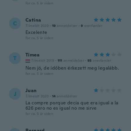
for ca. 5 år siden
Catina
C
Tilmeldt 2020
·
19
anmeldelser
·
9
overførsler
Excelente
for ca. 5 år siden
Tímea
T
Tilmeldt 2019
·
111
anmeldelser
·
93
overførsler
Nem jó, de időben érkezett meg legalább.
for ca. 5 år siden
Juan
J
Tilmeldt 2020
·
14
anmeldelser
La compre porque decía que era igual a la
626 pero no es igual no me sirve
for ca. 5 år siden
Bernard