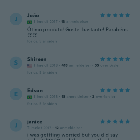
João
J
Tilmeldt 2017
·
13
anmeldelser
Ótimo produto! Gostei bastante! Parabéns
👏👏
for ca. 5 år siden
Shireen
S
Tilmeldt 2018
·
418
anmeldelser
·
55
overførsler
for ca. 5 år siden
Edson
E
Tilmeldt 2018
·
13
anmeldelser
·
2
overførsler
for ca. 5 år siden
janice
J
Tilmeldt 2017
·
12
anmeldelser
i was gettting worried but you did say