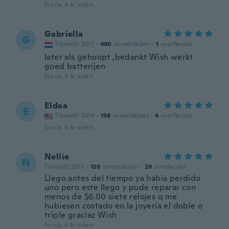
for ca. 4 år siden
Gabriella
G
Tilmeldt 2017
·
490
anmeldelser
·
1
overførsler
later als gehoopt ,bedankt Wish werkt
goed batterijen
for ca. 4 år siden
Eldaa
E
Tilmeldt 2016
·
138
anmeldelser
·
4
overførsler
for ca. 4 år siden
Nellie
N
Tilmeldt 2015
·
128
anmeldelser
·
29
overførsler
Llego antes del tiempo ya habia perdido
uno pero este llego y pude reparar con
menos de $6.00 siete relojes q me
hubiesen costado en la joyería el doble o
triple graciaz Wish
for ca. 4 år siden