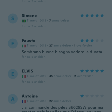
for ca. 5 år siden
Simone
S
Tilmeldt 2018
·
7
anmeldelser
for ca. 5 år siden
Fausto
F
Tilmeldt 2018
·
27
anmeldelser
·
1
overførsler
Sembrano buone bisogna vedere la durata
for ca. 5 år siden
ELVIS
E
Tilmeldt 2019
·
45
anmeldelser
·
2
overførsler
for ca. 5 år siden
Antoine
A
Tilmeldt 2018
·
27
anmeldelser
J'ai commandé des piles SR626SW pour ma
montre mais les piles que j'ai reçu ne vont