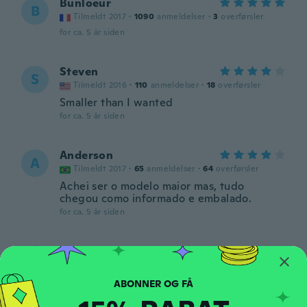
Bunloeur
B
Tilmeldt 2017
·
1090
anmeldelser
·
3
overførsler
for ca. 5 år siden
Steven
S
Tilmeldt 2016
·
110
anmeldelser
·
18
overførsler
Smaller than I wanted
for ca. 5 år siden
Anderson
A
Tilmeldt 2017
·
65
anmeldelser
·
64
overførsler
Achei ser o modelo maior mas, tudo
chegou como informado e embalado.
for ca. 5 år siden
Nikos
N
Tilmeldt 2017
·
31
anmeldelser
Λάθος προϊόν
for ca. 5 år siden