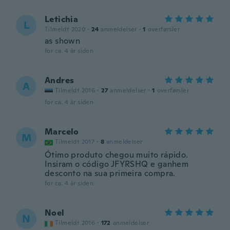
Letichia
L
Tilmeldt 2020
·
24
anmeldelser
·
1
overførsler
as shown
for ca. 4 år siden
Andres
A
Tilmeldt 2016
·
27
anmeldelser
·
1
overførsler
for ca. 4 år siden
Marcelo
M
Tilmeldt 2017
·
8
anmeldelser
Ótimo produto chegou muito rápido.
Insiram o código JFYRSHQ e ganhem
desconto na sua primeira compra.
for ca. 4 år siden
Noel
N
Tilmeldt 2016
·
172
anmeldelser