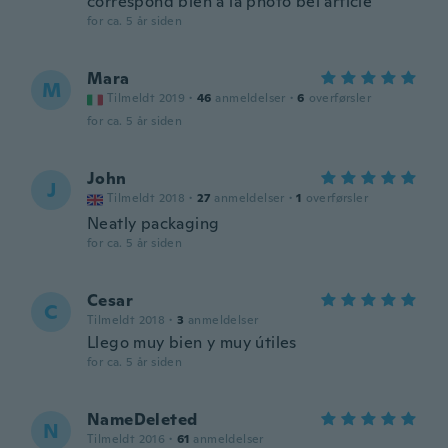
correspond bien a la photo bel article
for ca. 5 år siden
Mara
M
Tilmeldt 2019
·
46
anmeldelser
·
6
overførsler
for ca. 5 år siden
John
J
Tilmeldt 2018
·
27
anmeldelser
·
1
overførsler
Neatly packaging
for ca. 5 år siden
Cesar
C
Tilmeldt 2018
·
3
anmeldelser
Llego muy bien y muy útiles
for ca. 5 år siden
NameDeleted
N
Tilmeldt 2016
·
61
anmeldelser