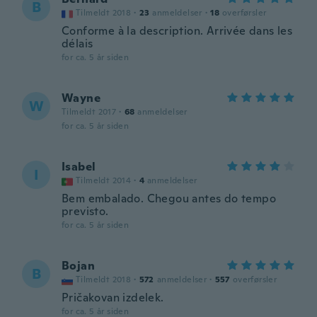
B
Tilmeldt 2018
·
23
anmeldelser
·
18
overførsler
Conforme à la description. Arrivée dans les
délais
for ca. 5 år siden
Wayne
W
Tilmeldt 2017
·
68
anmeldelser
for ca. 5 år siden
Isabel
I
Tilmeldt 2014
·
4
anmeldelser
Bem embalado. Chegou antes do tempo
previsto.
for ca. 5 år siden
Bojan
B
Tilmeldt 2018
·
572
anmeldelser
·
557
overførsler
Pričakovan izdelek.
for ca. 5 år siden