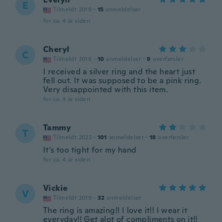
E
Tilmeldt 2019
·
15
anmeldelser
for ca. 4 år siden
Cheryl
C
Tilmeldt 2018
·
10
anmeldelser
·
9
overførsler
I received a silver ring and the heart just
fell out. It was supposed to be a pink ring.
Very disappointed with this item.
for ca. 4 år siden
Tammy
T
Tilmeldt 2022
·
101
anmeldelser
·
18
overførsler
It's too tight for my hand
for ca. 4 år siden
Vickie
V
Tilmeldt 2019
·
32
anmeldelser
The ring is amazing!! I love it!! I wear it
everyday!! Get alot of compliments on it!!