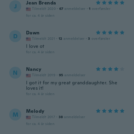
Jean Brenda
J
Tilmeldt 2020
·
67
anmeldelser
·
1
overførsler
for ca. 4 år siden
Dawn
D
Tilmeldt 2021
·
12
anmeldelser
·
3
overførsler
I love ot
for ca. 4 år siden
Nancy
N
Tilmeldt 2019
·
95
anmeldelser
I got it for my great granddaughter. She
loves it!
for ca. 4 år siden
Melody
M
Tilmeldt 2017
·
38
anmeldelser
for ca. 4 år siden