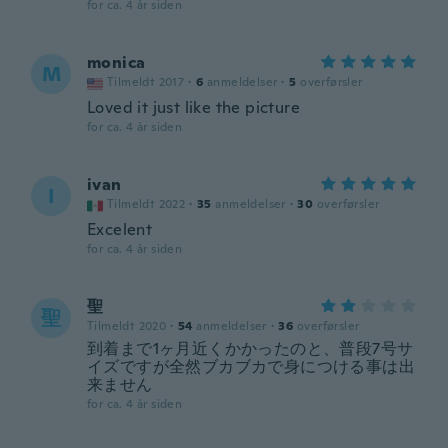
for ca. 4 år siden
monica
M
Tilmeldt 2017
·
6
anmeldelser
·
5
overførsler
Loved it just like the picture
for ca. 4 år siden
ivan
I
Tilmeldt 2022
·
35
anmeldelser
·
30
overførsler
Excelent
for ca. 4 år siden
聖
聖
Tilmeldt 2020
·
54
anmeldelser
·
36
overførsler
到着まで1ヶ月近くかかったのと、普段7号サ
イズですが全然ブカブカで身につける事は出
来ません
for ca. 4 år siden