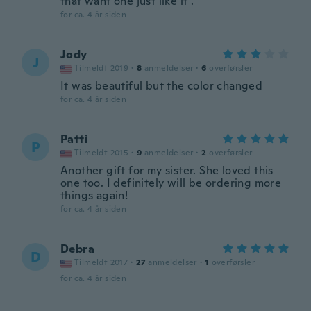
that want one just like it .
for ca. 4 år siden
Jody
J
Tilmeldt 2019
·
8
anmeldelser
·
6
overførsler
It was beautiful but the color changed
for ca. 4 år siden
Patti
P
Tilmeldt 2015
·
9
anmeldelser
·
2
overførsler
Another gift for my sister. She loved this
one too. I definitely will be ordering more
things again!
for ca. 4 år siden
Debra
D
Tilmeldt 2017
·
27
anmeldelser
·
1
overførsler
for ca. 4 år siden