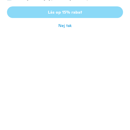
Penny
P
Lås op 15% rabat
Tilmeldt 2021
·
8
anmeldelser
for ca. 4 år siden
Nej tak
Rose
R
Tilmeldt 2017
·
3
anmeldelser
for ca. 4 år siden
Cristy
C
Tilmeldt 2017
·
10
anmeldelser
·
1
overførsler
It was beautiful then a month after the
stone came out. I was sad
for ca. 4 år siden
Ericj
E
Tilmeldt 2021
·
57
anmeldelser
for ca. 4 år siden