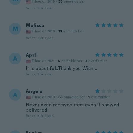
Tilmeldt 2019
·
55
anmeldelser
for ca. 3 år siden
Melissa
M
Tilmeldt 2016
·
19
anmeldelser
for ca. 3 år siden
April
A
Tilmeldt 2021
·
5
anmeldelser
·
1
overførsler
It is beautiful..Thank you Wish...
for ca. 3 år siden
Angela
A
Tilmeldt 2018
·
63
anmeldelser
·
1
overførsler
Never even received item even it showed
delivered!
for ca. 3 år siden
Evelyn