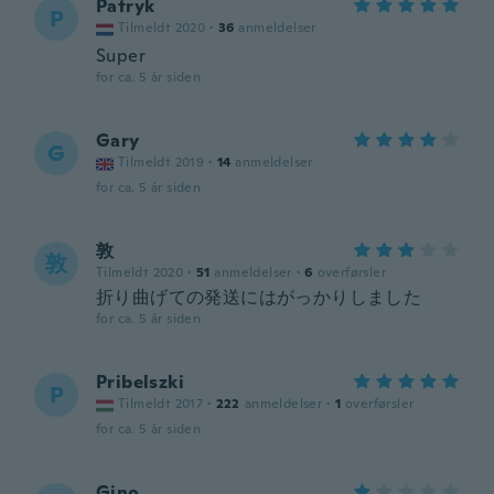
Patryk
P
Tilmeldt 2020
·
36
anmeldelser
Super
for ca. 5 år siden
Gary
G
Tilmeldt 2019
·
14
anmeldelser
for ca. 5 år siden
敦
敦
Tilmeldt 2020
·
51
anmeldelser
·
6
overførsler
折り曲げての発送にはがっかりしました
for ca. 5 år siden
Pribelszki
P
Tilmeldt 2017
·
222
anmeldelser
·
1
overførsler
for ca. 5 år siden
Gino