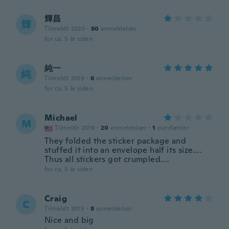
輝昌
輝
Tilmeldt 2020
·
80
anmeldelser
for ca. 5 år siden
純一
純
Tilmeldt 2019
·
6
anmeldelser
for ca. 5 år siden
Michael
M
Tilmeldt 2019
·
20
anmeldelser
·
1
overførsler
They folded the sticker package and
stuffed it into an envelope half its size....
Thus all stickers got crumpled....
for ca. 5 år siden
Craig
C
Tilmeldt 2015
·
8
anmeldelser
Nice and big