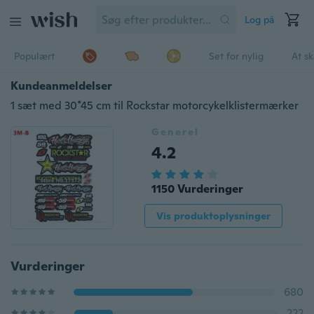
Log på
Populært
Set for nylig
At s
Kundeanmeldelser
1 sæt med 30*45 cm til Rockstar motorcykelklistermærker
Generel
4.2
1150 Vurderinger
Vis produktoplysninger
Vurderinger
680
222