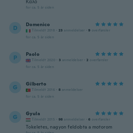
Καλό
for ca. 5 år siden
Domenico
D
Tilmeldt 2018
·
23
anmeldelser
·
9
overførsler
for ca. 5 år siden
Paolo
P
Tilmeldt 2020
·
3
anmeldelser
·
2
overførsler
for ca. 5 år siden
Gilberto
G
Tilmeldt 2016
·
8
anmeldelser
for ca. 5 år siden
Gyula
G
Tilmeldt 2015
·
98
anmeldelser
·
6
overførsler
Tokeletes, nagyon feldobta a motorom
for ca. 5 år siden